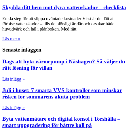
Skydda ditt hem mot dyra vattenskador – checklista
Enkla steg för att slippa oväntade kostnader Visst är det lätt att
förbise vattenskador – tills de plötsligt är där och orsakar både
huvudvärk och hål i plånboken. Med rätt
Läs mer »
Senaste inläggen
Dags att byta värmepump i Näshagen? Så väljer du
rätt lösning för villan
Läs inlägg »
Juli i huset: 7 smarta VVS-kontroller som minskar
risken för sommarens akuta problem
Läs inlägg »
Byta vattenmätare och digital konsol i Torshälla –
smart uppgradering för bättre koll på