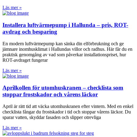
Läs mer »
Installera luftvärmepump i Hallunda – pris, ROT-
avdrag och besparing
En modern luftvärmepump kan sänka din elförbrukning och ge
jämnare inomhusklimat i Hallundas villor och radhus. Här får du en
praktisk genomgång av vad som påverkar installationspriset, hur
ROT-avdraget fungerar
Läs mer »
Aprilkollen för utomhuskranen – checklista som
stoppar frostskador och vårens läckor
April är rätt tid att väcka utomhuskranen efter vintern. Med en enkel
checklista fångar du frostskador i tid och stoppar vårens läckor. Du
sparar vatten, skyddar fasaden och slipper otrevliga
Läs mer »