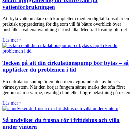
smart uppgradering för bättre koll på
vattenförbrukningen
Att byta vattenmätare och komplettera med en digital konsol är en
praktisk uppgradering för dig som vill få bättre överblick över
hushållets vattenanvändning i Torshälla. Med rätt lösning blir det
Läs mer »
Tecken på att din cirkulationspump bör bytas – så
upptäcker du problemen i tid
En cirkulationspump är en liten men avgörande del av husets
värmesystem. När den börjar fungera sämre märks det ofta först
genom ojämn värme, ovanliga ljud eller högre belastning på resten
Läs mer »
Så undviker du frusna rör i fritidshus och villa
under vintern