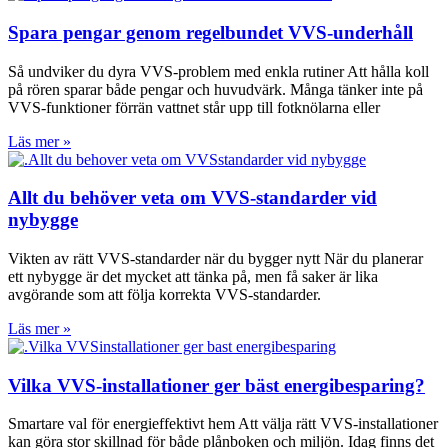
Spara pengar genom regelbundet VVS-underhåll
Så undviker du dyra VVS-problem med enkla rutiner Att hålla koll
på rören sparar både pengar och huvudvärk. Många tänker inte på
VVS-funktioner förrän vattnet står upp till fotknölarna eller
Läs mer »
Allt du behöver veta om VVS-standarder vid
nybygge
Vikten av rätt VVS-standarder när du bygger nytt När du planerar
ett nybygge är det mycket att tänka på, men få saker är lika
avgörande som att följa korrekta VVS-standarder.
Läs mer »
Vilka VVS-installationer ger bäst energibesparing?
Smartare val för energieffektivt hem Att välja rätt VVS-installationer
kan göra stor skillnad för både plånboken och miljön. Idag finns det