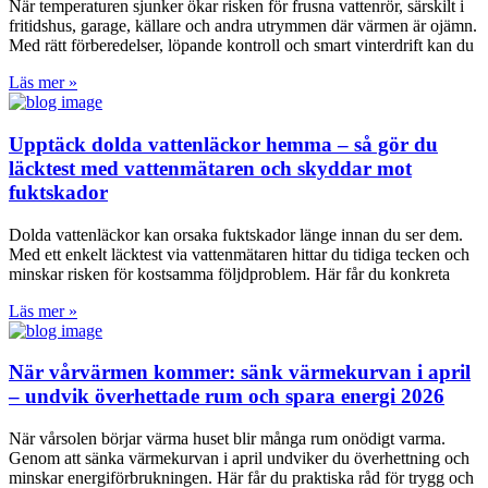
När temperaturen sjunker ökar risken för frusna vattenrör, särskilt i
fritidshus, garage, källare och andra utrymmen där värmen är ojämn.
Med rätt förberedelser, löpande kontroll och smart vinterdrift kan du
Läs mer »
Upptäck dolda vattenläckor hemma – så gör du
läcktest med vattenmätaren och skyddar mot
fuktskador
Dolda vattenläckor kan orsaka fuktskador länge innan du ser dem.
Med ett enkelt läcktest via vattenmätaren hittar du tidiga tecken och
minskar risken för kostsamma följdproblem. Här får du konkreta
Läs mer »
När vårvärmen kommer: sänk värmekurvan i april
– undvik överhettade rum och spara energi 2026
När vårsolen börjar värma huset blir många rum onödigt varma.
Genom att sänka värmekurvan i april undviker du överhettning och
minskar energiförbrukningen. Här får du praktiska råd för trygg och