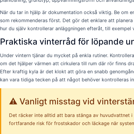
När du tar in hjälp är dokumentation också viktig. Be om 
som rekommenderas först. Det gör det enklare att planera
hur du själv kontrollerar anläggningen efteråt, till exempel
Praktiska vinterråd för löpande u
Under vintern tjänar du mycket på enkla rutiner. Kontrolle
om det hjälper värmen att cirkulera till rum där rör finns d
Efter kraftig kyla är det klokt att göra en snabb genomgån
kan vara tidiga tecken på att något behöver kontrolleras i
⚠️ Vanligt misstag vid vinterst
Det räcker inte alltid att bara stänga av huvudvattnet i 
fortfarande risk för frostskador och läckage när system