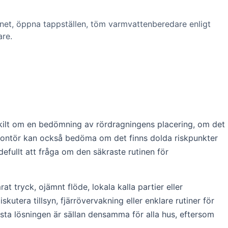
tnet, öppna tappställen, töm varmvattenberedare enligt
are.
ärskilt om en bedömning av rördragningens placering, om det
VS-montör kan också bedöma om det finns dolda riskpunkter
defullt att fråga om den säkraste rutinen för
 tryck, ojämnt flöde, lokala kalla partier eller
tera tillsyn, fjärrövervakning eller enklare rutiner för
ästa lösningen är sällan densamma för alla hus, eftersom