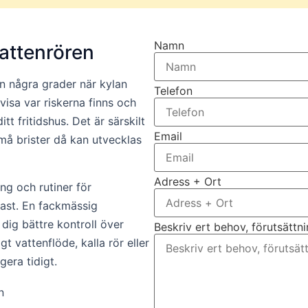
Namn
vattenrören
n några grader när kylan
Telefon
isa var riskerna finns och
itt fritidshus. Det är särskilt
Email
små brister då kan utvecklas
Adress + Ort
ng och rutiner för
last. En fackmässig
 dig bättre kontroll över
Beskriv ert behov, förutsättn
 vattenflöde, kalla rör eller
era tidigt.
n