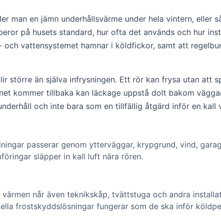
 håller man en jämn underhållsvärme under hela vintern, ell
eror på husets standard, hur ofta det används och hur ins
e- och vattensystemet hamnar i köldfickor, samt att regelb
lir större än själva infrysningen. Ett rör kan frysa utan att
tnet kommer tillbaka kan läckage uppstå dolt bakom väggar,
derhåll och inte bara som en tillfällig åtgärd inför en kall 
ningar passerar genom ytterväggar, krypgrund, vind, garag
föringar släpper in kall luft nära rören.
tt värmen når även teknikskåp, tvättstuga och andra instal
uella frostskyddslösningar fungerar som de ska inför köldpe