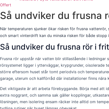
Offert
Så undviker du frusna rö
När temperaturen sjunker ökar risken för frusna vattenrör, 
och smart vinterdrift kan du minska risken för både stopp i
Så undviker du frusna rör i fri
Frusna rör uppstår när vatten blir stillastående i ledningar
rörsystemet ligger i ytterväggar, krypgrunder, oisolerade t
större eftersom huset står tomt periodvis och temperaturen 
garage, uterum och kallförråd där installationer finns nära k
Det viktigaste är att arbeta förebyggande. Börja med att 
extra noggrant, och samma sak gäller kopplingar, utkastare
lösningen, men isolering ensam räcker inte alltid om temper
tydliga rutiner när huset lämnas obevakat.