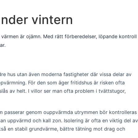
under vintern
r värmen är ojämn. Med rätt förberedelser, löpande kontroll
ar.
äldre hus utan även moderna fastigheter där vissa delar av
ppvärmning. För den som äger fritidshus är risken ofta
s av helt. I villor ser man ofta problem i tvättstugor,
ar som passerar genom ouppvärmda utrymmen bör kontrolleras
n uppvärmd och kall zon. Isolering är ofta en viktig del av
ckså en stabil grundvärme, bättre tätning mot drag och