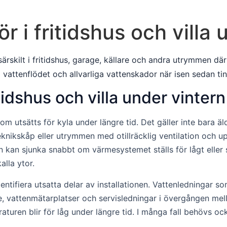
r i fritidshus och villa 
särskilt i fritidshus, garage, källare och andra utrymmen dä
 vattenflödet och allvarliga vattenskador när isen sedan tin
tidshus och villa under vintern
 som utsätts för kyla under längre tid. Det gäller inte bara 
eknikskåp eller utrymmen med otillräcklig ventilation och u
kan sjunka snabbt om värmesystemet ställs för lågt eller slå
alla ytor.
identifiera utsatta delar av installationen. Vattenledning
, vattenmätarplatser och servisledningar i övergången mella
aturen blir för låg under längre tid. I många fall behövs o