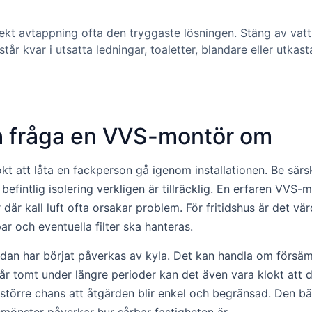
rrekt avtappning ofta den tryggaste lösningen. Stäng av vat
står kvar i utsatta ledningar, toaletter, blandare eller utkast
ch fråga en VVS-montör om
klokt att låta en fackperson gå igenom installationen. Be s
 befintlig isolering verkligen är tillräcklig. En erfaren V
är kall luft ofta orsakar problem. För fritidshus är det vär
 och eventuella filter ska hanteras.
dan har börjat påverkas av kyla. Det kan handla om försämrat
omt under längre perioder kan det även vara klokt att disku
o större chans att åtgärden blir enkel och begränsad. Den b
önster påverkar hur sårbar fastigheten är.