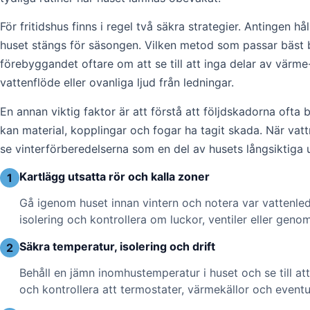
För fritidshus finns i regel två säkra strategier. Antingen
huset stängs för säsongen. Vilken metod som passar bäst b
förebyggandet oftare om att se till att inga delar av värm
vattenflöde eller ovanliga ljud från ledningar.
En annan viktig faktor är att förstå att följdskadorna ofta b
kan material, kopplingar och fogar ha tagit skada. När vat
se vinterförberedelserna som en del av husets långsiktiga un
Kartlägg utsatta rör och kalla zoner
1
Gå igenom huset innan vintern och notera var vattenled
isolering och kontrollera om luckor, ventiler eller genom
Säkra temperatur, isolering och drift
2
Behåll en jämn inomhustemperatur i huset och se till a
och kontrollera att termostater, värmekällor och event