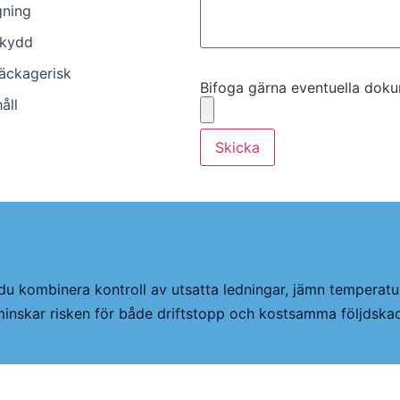
gning
skydd
Bifoga gärna eventuella dokume
läckagerisk
Bifoga gärna eventuella dokume
åll
Skicka
r du kombinera kontroll av utsatta ledningar, jämn temperatur
minskar risken för både driftstopp och kostsamma följdskad