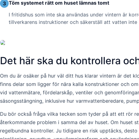
Töm systemet rätt om huset lämnas tomt
3
I fritidshus som inte ska användas under vintern är ko
tillverkarens instruktioner och säkerställ att vatten inte 
Det här ska du kontrollera o
Om du är osäker på hur väl ditt hus klarar vintern är det 
finns delar som ligger för nära kalla konstruktioner och om
vid vattenmätare, fördelarskåp, ventiler och genomföringar d
säsongsstängning, inklusive hur varmvattenberedare, pumpar
Du bör också fråga vilka tecken som tyder på att ett rör re
återkommande problem i samma del av huset. Om huset står t
regelbundna kontroller. Ju tidigare en risk upptäcks, dest
planlösning, grundtyp, uppvärmningsform och användningsm