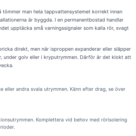
er så tömmer man hela tappvattensystemet korrekt innan
tallationerna är byggda. I en permanentbostad handlar
undet upptäcka små varningssignaler som kalla rör, svagt
 spricka direkt, men när isproppen expanderar eller släpper
 under golv eller i kryputrymmen. Därför är det klokt att
vecka.
e eller andra svala utrymmen. Känn efter drag, se över
lationsutrymmen. Komplettera vid behov med rörisolering
rioder.