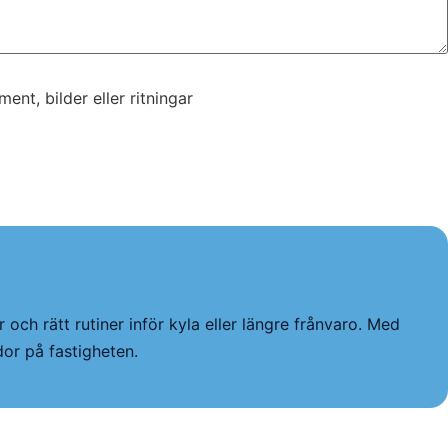
nt, bilder eller ritningar
nt, bilder eller ritningar
 och rätt rutiner inför kyla eller längre frånvaro. Med
or på fastigheten.