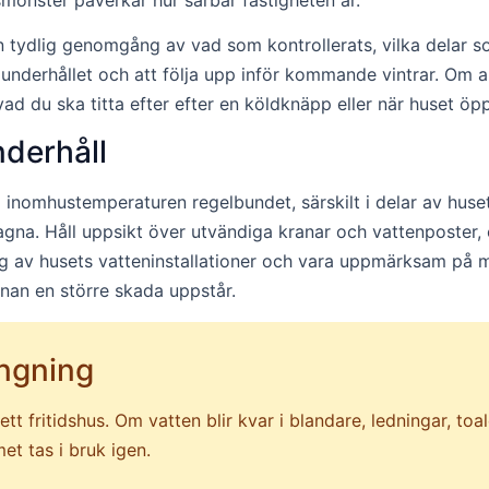
en tydlig genomgång av vad som kontrollerats, vilka delar
 underhållet och att följa upp inför kommande vintrar. Om
 vad du ska titta efter efter en köldknäpp eller när huset öp
nderhåll
ra inomhustemperaturen regelbundet, särskilt i delar av hu
ragna. Håll uppsikt över utvändiga kranar och vattenposter, o
g av husets vatteninstallationer och vara uppmärksam på mis
nnan en större skada uppstår.
ängning
ett fritidshus. Om vatten blir kvar i blandare, ledningar, toa
et tas i bruk igen.