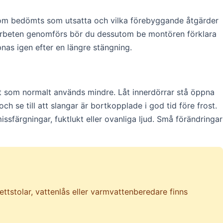
 som bedömts som utsatta och vilka förebyggande åtgärder
 arbeten genomförs bör du dessutom be montören förklara
pnas igen efter en längre stängning.
set som normalt används mindre. Låt innerdörrar stå öppna
ch se till att slangar är bortkopplade i god tid före frost.
sfärgningar, fuktlukt eller ovanliga ljud. Små förändringar
lettstolar, vattenlås eller varmvattenberedare finns