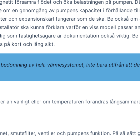
etit försämra flödet och öka belastningen på pumpen. Därför
e om en genomgång av pumpens kapacitet i förhållande til
lter och expansionskärl fungerar som de ska. Be också om e
allatör ska kunna förklara varför en viss modell passar anlä
 dig som fastighetsägare är dokumentation också viktig. Be
 på kort och lång sikt.
 bedömning av hela värmesystemet, inte bara utifrån att de
 än vanligt eller om temperaturen förändras långsammare ä
emet, smutsfilter, ventiler och pumpens funktion. På så sätt