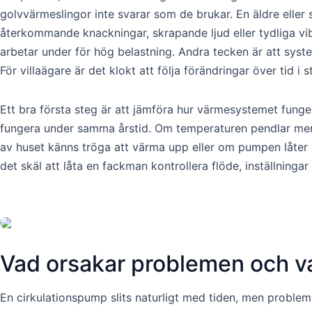
golvvärmeslingor inte svarar som de brukar. En äldre elle
återkommande knackningar, skrapande ljud eller tydliga vibra
arbetar under för hög belastning. Andra tecken är att syste
För villaägare är det klokt att följa förändringar över tid i s
Ett bra första steg är att jämföra hur värmesystemet funge
fungera under samma årstid. Om temperaturen pendlar mer 
av huset känns tröga att värma upp eller om pumpen låter m
det skäl att låta en fackman kontrollera flöde, inställningar
Vad orsakar problemen och v
En cirkulationspump slits naturligt med tiden, men problem 