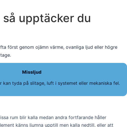
– så upptäcker du
ta först genom ojämn värme, ovanliga ljud eller högre
itage.
Missljud
er kan tyda på slitage, luft i systemet eller mekaniska fel.
Vissa rum blir kalla medan andra fortfarande håller
ement känns ljumna upptill men kalla nedtill, eller att