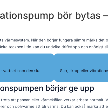
ulationspump bör bytas 
ts värmesystem. När den börjar fungera sämre märks det of
cka tecknen i tid kan du undvika driftstopp och onödigt sl
rar vattnet som den ska.
Surr, skrap eller vibration
ationspumpen börjar ge upp
n trots att pannan eller värmekällan verkar arbeta normalt. 
atorer och golvvärme att bli varma. Du kan också märka att el