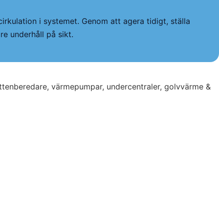
rkulation i systemet. Genom att agera tidigt, ställa
re underhåll på sikt.
vattenberedare, värmepumpar, undercentraler, golvvärme &