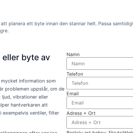
att planera ett byte innan den stannar helt. Passa samtidig
gre.
Namn
 eller byte av
Telefon
å mycket information som
när problemen uppstår, om de
Email
ljud, vibrationer eller
lper hantverkaren att
exempelvis ventiler, filter
Adress + Ort
Beskriv ert behov, förutsättn