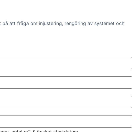
t på att fråga om injustering, rengöring av systemet och
ingar, antal m2 & önskat startdatum