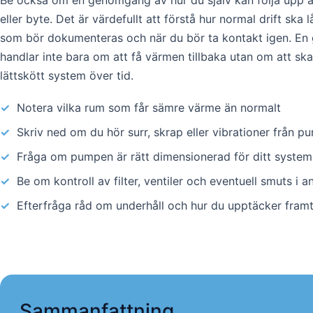
Be också om en genomgång av hur du själv kan följa upp a
eller byte. Det är värdefullt att förstå hur normal drift ska
som bör dokumenteras och när du bör ta kontakt igen. En 
handlar inte bara om att få värmen tillbaka utan om att ska
lättskött system över tid.
✓
Notera vilka rum som får sämre värme än normalt
✓
Skriv ned om du hör surr, skrap eller vibrationer från 
✓
Fråga om pumpen är rätt dimensionerad för ditt system
✓
Be om kontroll av filter, ventiler och eventuell smuts i 
✓
Efterfråga råd om underhåll och hur du upptäcker framt
Sammanfattning