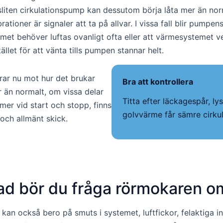
r sliten cirkulationspump kan dessutom börja låta mer än n
tioner är signaler att ta på allvar. I vissa fall blir pumpe
met behöver luftas ovanligt ofta eller att värmesystemet ve
tället för att vänta tills pumpen stannar helt.
rar nu mot hur det brukar
Bra att kontrollera
än normalt, om vissa delar
Titta efter läckagespår, ly
er vid start och stopp, finns
golvvärme får sämre cirkul
 och allmänt skick.
ad bör du fråga rörmokaren o
kan också bero på smuts i systemet, luftfickor, felaktiga in