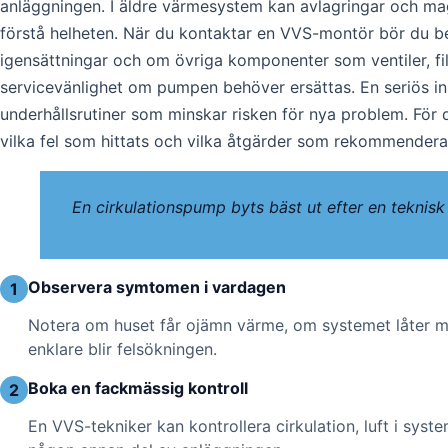
anläggningen. I äldre värmesystem kan avlagringar och magn
förstå helheten. När du kontaktar en VVS-montör bör du b
igensättningar och om övriga komponenter som ventiler, fi
servicevänlighet om pumpen behöver ersättas. En seriös inst
underhållsrutiner som minskar risken för nya problem. För
vilka fel som hittats och vilka åtgärder som rekommenderas
En cirkulationspump byts bäst ut efter en teknisk
Observera symtomen i vardagen
1
Notera om huset får ojämn värme, om systemet låter mer
enklare blir felsökningen.
Boka en fackmässig kontroll
2
En VVS-tekniker kan kontrollera cirkulation, luft i syst