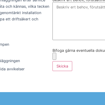
nläggningen efter service
 låta och kännas, vilka tecken
genomtänkt installation
pa ett driftsäkert och
pumpen
Bifoga gärna eventuella dokume
Bifoga gärna eventuella dokume
anläggningen
Skicka
ida avvikelser