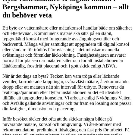
Bergshammar, Nyköpings kommun – allt
du behöver veta
Ett byte av vattenmätare eller mätarkonsol handlar både om säkerhet
och efterlevnad. Kommunens mätare ska sitta på en stabil,
typgodkänd konsol med fungerande avstängningsventiler och
backventil. Många väljer samtidigt att uppgradera till digital konsol
eller sändare för trådlös fjärravläsning – det minskar manuella
avläsningar och förenklar läcksökning. Fastighetsägaren ansvarar
normalt för platsen där mätaren sitter och för att installationen är
lättåtkomlig, frostfritt placerad och i gott skick enligt ABVA.
När är det dags att byta? Tecken kan vara tröga eller läckande
ventiler, korroderade kopplingar, svåravläst mätare, återkommande
dropp eller att mätaren nått sin intervall för utbyte. Renoverar du
tvättstuga/pannrum eller flyttar installationen är det ett idealiskt
tillfälle att uppgradera konsolen. Vi arbetar enligt Nyköpings Vatten
och Avfalls gällande anvisningar och tar fram en lösning som passar
din fastighet, dimension och placering.
Inför besöket räcker det ofta att du skickar några bilder på
nuvarande mätare, konsol och omgivning. Vi återkommer med
rekommendation, preliminärt tidsåtgång och fast pris för arbetet. På