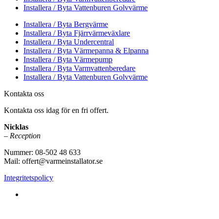
Installera / Byta Vattenburen Golvvärme
Installera / Byta Bergvärme
Installera / Byta Fjärrvärmeväxlare
Installera / Byta Undercentral
Installera / Byta Värmepanna & Elpanna
Installera / Byta Värmepump
Installera / Byta Varmvattenberedare
Installera / Byta Vattenburen Golvvärme
Kontakta oss
Kontakta oss idag för en fri offert.
Nicklas
– Reception
Nummer: 08-502 48 633
Mail: offert@varmeinstallator.se
Integritetspolicy
Vi utför Värmeinstallationer över hela Sverige: Stockholm -
Uppland - Roslagen - Dalarna - Västmanland - Sörmland -
Göteborg - Skåne - Östergötland - Örebro - Småland