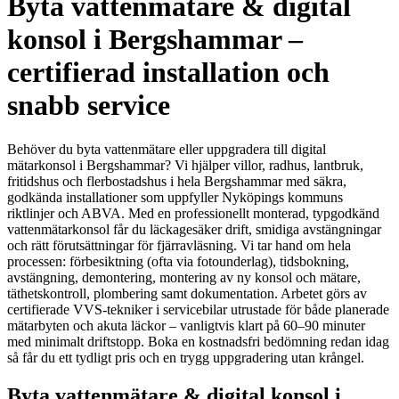
Byta vattenmätare & digital
konsol i Bergshammar –
certifierad installation och
snabb service
Behöver du byta vattenmätare eller uppgradera till digital
mätarkonsol i Bergshammar? Vi hjälper villor, radhus, lantbruk,
fritidshus och flerbostadshus i hela Bergshammar med säkra,
godkända installationer som uppfyller Nyköpings kommuns
riktlinjer och ABVA. Med en professionellt monterad, typgodkänd
vattenmätarkonsol får du läckagesäker drift, smidiga avstängningar
och rätt förutsättningar för fjärravläsning. Vi tar hand om hela
processen: förbesiktning (ofta via fotounderlag), tidsbokning,
avstängning, demontering, montering av ny konsol och mätare,
täthetskontroll, plombering samt dokumentation. Arbetet görs av
certifierade VVS-tekniker i servicebilar utrustade för både planerade
mätarbyten och akuta läckor – vanligtvis klart på 60–90 minuter
med minimalt driftstopp. Boka en kostnadsfri bedömning redan idag
så får du ett tydligt pris och en trygg uppgradering utan krångel.
Byta vattenmätare & digital konsol i