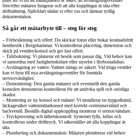
plats ser vi till att mätarplatsen är säker, att avstängningsventiler
före/efter mätaren fungerar och att alla kopplingar är täta efter
driftsättning. Självklart städar vi efter oss och lämnar tydlig
dokumentation.
Så går ett mätarbyte till – steg för steg
– Förbesiktning och offert: Du skickar foton eller bokar kostnadsfritt
hembesök i Bergshammar. Vi kontrollerar placering, dimension och
skick på ventiler/konsol och ger fast offert.
– Tidsbokning: Vi planerar ett besök som passar dig. Vid behov kan
vi samordna med fastighetsskötare eller styrelse i flerbostadshus.
– Avstängning av vatten: Vattnet stängs av säkert. Vid tröga ventiler
kan vi byta till nya avstängningsventiler för framtida
servicevänlighet.
– Demontering: Den gamla mätaren och eventuellt den gamla
konsolen demonteras kontrollerat för att undvika spill och onödiga
skador.
– Montering av ny konsol och mätare: Vi installerar en typgodkänd,
läckagesäker vattenmätarkonsol med korrekt centrumavstånd och
backventil. Beställs digital uppkoppling monterar vi sensor/sändare.
– Tryckprovning och täthetskontroll: Systemet fylls, luftas och
kontrolleras under drifttryck. Vi säkerställer att alla kopplingar är
täta.
– Plombering och dokumentation: Mätaren plomberas vid behov