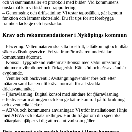
och vi sammanställer ett protokoll med bilder. Vid kommunens
önskemål kan vi bistå med rapportering.
– Genomgång och driftsättning: Vi testar tappställen, går igenom
funktion och lämnar skötselråd. Du får tips för att förebygga
framtida läckage och frysskador.
Krav och rekommendationer i Nyköpings kommun
– Placering: Vattenmätaren ska sitta frostfritt, lättåtkomligt och tillåta
säker avläsning/service. Fri yta framför mätaren underlättar
kommunens åtkomst.
– Konsol: Typgodkänd vattenmätarkonsol med stabil infästning
minimerar vibrationer och läckagerisk. Rätt stöd och c/c-avstånd är
avgörande.
– Ventiler och backventil: Avstängningsventiler före och efter
mätaren samt backventil krävs normalt för att skydda
dricksvattennätet.
– Fjärravläsning: Digital konsol med sändare för fjärravläsning
effektiviserar mätningen och kan ge bättre kontroll på förbrukning
och eventuella läckor.
– ABVA och kommunens anvisningar: Vi utför installationen i linje
med ABVA och lokala riktlinjer. Har du frågor om din specifika
mätarplats hjälper vi dig att reda ut vad som gäller.
Pris, garanti och snabb bokning i Bergshammar