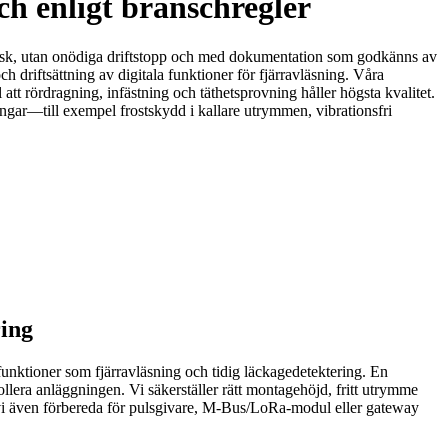
ch enligt branschregler
kagerisk, utan onödiga driftstopp och med dokumentation som godkänns av
 driftsättning av digitala funktioner för fjärravläsning. Våra
tt rördragning, infästning och täthetsprovning håller högsta kvalitet.
ingar—till exempel frostskydd i kallare utrymmen, vibrationsfri
ring
funktioner som fjärravläsning och tidig läckagedetektering. En
llera anläggningen. Vi säkerställer rätt montagehöjd, fritt utrymme
an vi även förbereda för pulsgivare, M‑Bus/LoRa-modul eller gateway