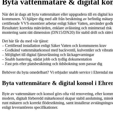
Byta vattenmätare & digital kon
När det är dags att byta vattenmätare eller uppgradera till en digital 
kommunen. Vi hjälper dig med allt från besiktning av befintlig mätarpl
certifierade VVS-montörer arbetar enligt Säker Vatten, använder godkä
Resultatet: korrekta mätvärden, enklare avläsning och minimerad risk f
montering samt rätt dimension (DN15/DN20) för stabil drift och rättvi
Det här får du med vår tjänst:
– Certifierad installation enligt Säker Vatten och kommunens krav
– Godkänd vattenmätarkonsol med backventil, kulventiler och vibrat
– Möjlighet till digital fjärravläsning och läckagevarningar
– Snabb hantering, städat jobb och tydlig dokumentation
– Fast pris efter platsbesiktning och tidsbokning som passar dig
Behöver du byta omedelbart? Vi erbjuder snabb service i Ehrendal me
Byta vattenmätare & digital konsol i Ehren
Byte av vattenmätare och konsol görs ofta vid renovering, efter kommu
modern, digitalt förberedd mätarkonsol skapar stabil anslutning, minsk
runt mätaren och korrekt flödesriktning, samt installerar avstängning
enligt leverantörens specifikationer.