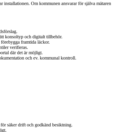
erar installationen. Om kommunen ansvarar för själva mätaren
dsförslag.
t konsoltyp och digitalt tillbehör.
 förebygga framtida läckor.
iler verifieras.
rtal där det är möjligt.
dokumentation och ev. kommunal kontroll.
n för säker drift och godkänd besiktning.
igt.