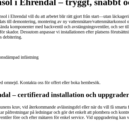
sol i Ehrendal – tryggt, snabbt o
konsol i Ehrendal vill du att arbetet blir rätt gjort från start—utan läc
ats till demontering, montering av ny vattenmätare/vattenmätarkonsol och
nda komponenter med backventil och avstängningsventiler, och ser till a
ör skador. Dessutom anpassar vi installationen efter platsens förutsättn
s debitering.
ionsdämpad infästning
d omnejd. Kontakta oss för offert eller boka hembesök.
dal – certifierad installation och uppgrade
nens krav, vid återkommande avläsningsfel eller när du vill få smarta 
ar påfrestningar på ledningar och gör det enkelt att plombera och kontro
sventiler före och efter mätaren för enkel service. Vid uppgradering k