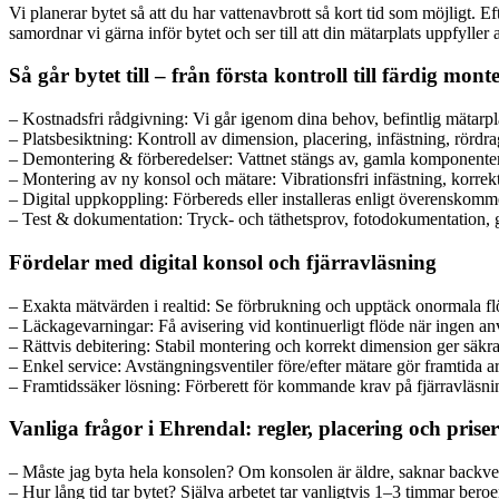
Vi planerar bytet så att du har vattenavbrott så kort tid som möjligt
samordnar vi gärna inför bytet och ser till att din mätarplats uppfyller
Så går bytet till – från första kontroll till färdig mont
– Kostnadsfri rådgivning: Vi går igenom dina behov, befintlig mätarpl
– Platsbesiktning: Kontroll av dimension, placering, infästning, rördra
– Demontering & förberedelser: Vattnet stängs av, gamla komponenter m
– Montering av ny konsol och mätare: Vibrationsfri infästning, korrekt 
– Digital uppkoppling: Förbereds eller installeras enligt överenskommel
– Test & dokumentation: Tryck- och täthetsprov, fotodokumentation, 
Fördelar med digital konsol och fjärravläsning
– Exakta mätvärden i realtid: Se förbrukning och upptäck onormala flö
– Läckagevarningar: Få avisering vid kontinuerligt flöde när ingen a
– Rättvis debitering: Stabil montering och korrekt dimension ger säkra
– Enkel service: Avstängningsventiler före/efter mätare gör framtida a
– Framtidssäker lösning: Förberett för kommande krav på fjärravläsn
Vanliga frågor i Ehrendal: regler, placering och priser
– Måste jag byta hela konsolen? Om konsolen är äldre, saknar backventil
– Hur lång tid tar bytet? Själva arbetet tar vanligtvis 1–3 timmar ber