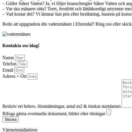
– Gäller Säker Vatten? Ja, vi följer branschregler Säker Vatten och anp
– Var ska mätaren sitta? Torrt, frostfritt och lättåtkomligt utrymme me
– Vad kostar det? Vi lämnar fast pris efter besiktning, baserat på kons
Redo att uppgradera din vattenmätare i Ehrendal? Ring oss eller skicka 
Kontakta oss idag!
Namn
Telefon
Email
Adress + Ort
Beskriv ert behov, förutsättningar, antal m2 & önskat startdatum
Bifoga gärna eventuella dokument, bilder eller ritningar
Skicka
Värmeinstallatören