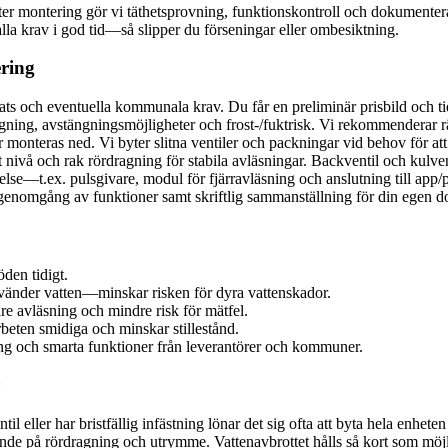
. Efter montering gör vi täthetsprovning, funktionskontroll och dokument
 alla krav i god tid—så slipper du förseningar eller ombesiktning.
ering
ats och eventuella kommunala krav. Du får en preliminär prisbild och ti
gning, avstängningsmöjligheter och frost-/fuktrisk. Vi rekommenderar rät
onteras ned. Vi byter slitna ventiler och packningar vid behov för att
nivå och rak rördragning för stabila avläsningar. Backventil och kulvent
se—t.ex. pulsgivare, modul för fjärravläsning och anslutning till app/po
genomgång av funktioner samt skriftlig sammanställning för din egen 
den tidigt.
nvänder vatten—minskar risken för dyra vattenskador.
re avläsning och mindre risk för mätfel.
rbeten smidiga och minskar stillestånd.
ing och smarta funktioner från leverantörer och kommuner.
 eller har bristfällig infästning lönar det sig ofta att byta hela enhete
oende på rördragning och utrymme. Vattenavbrottet hålls så kort som möjl