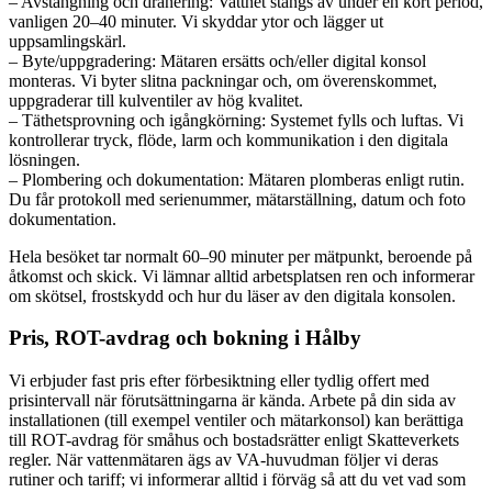
– Avstängning och dränering: Vattnet stängs av under en kort period,
vanligen 20–40 minuter. Vi skyddar ytor och lägger ut
uppsamlingskärl.
– Byte/uppgradering: Mätaren ersätts och/eller digital konsol
monteras. Vi byter slitna packningar och, om överenskommet,
uppgraderar till kulventiler av hög kvalitet.
– Täthetsprovning och igångkörning: Systemet fylls och luftas. Vi
kontrollerar tryck, flöde, larm och kommunikation i den digitala
lösningen.
– Plombering och dokumentation: Mätaren plomberas enligt rutin.
Du får protokoll med serienummer, mätarställning, datum och foto
dokumentation.
Hela besöket tar normalt 60–90 minuter per mätpunkt, beroende på
åtkomst och skick. Vi lämnar alltid arbetsplatsen ren och informerar
om skötsel, frostskydd och hur du läser av den digitala konsolen.
Pris, ROT-avdrag och bokning i Hålby
Vi erbjuder fast pris efter förbesiktning eller tydlig offert med
prisintervall när förutsättningarna är kända. Arbete på din sida av
installationen (till exempel ventiler och mätarkonsol) kan berättiga
till ROT-avdrag för småhus och bostadsrätter enligt Skatteverkets
regler. När vattenmätaren ägs av VA-huvudman följer vi deras
rutiner och tariff; vi informerar alltid i förväg så att du vet vad som