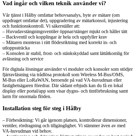
Vad ingår och vilken teknik använder vi?
Vår tjänst i Hålby omfattar behovsanalys, byte av mätare (om
uppdraget omfattar det), uppgradering av mätarkonsol, injustering
och funktionskontroll. Vi säkerställer att:
– Huvudavstängningsventiler öppnar/stänger mjukt och håller tätt
– Backventil och kopplingar är hela och uppfyller krav
– Mätaren monteras i rätt flödesriktning med korrekt in- och
utloppssträcka
– Konsolen är stabil, frost- och stänkskyddad samt lättåtkomlig för
avläsning och service
För digitala lösningar använder vi moduler och konsoler som stödjer
fjärravläsning via trådlösa protokoll som Wireless M‑Bus/OMS,
M‑Bus eller LoRaWAN, beroende på vad VA-huvudman eller
fastighetsägaren föredrar. Där sådant erbjuds kan du få en lokal
display eller portal/app som visar dygns- och timförbrukning samt
larm för onormala flöden.
Installation steg för steg i Hålby
– Förbesiktning: Vi går igenom platsen, kontrollerar dimensioner,
ventiler, rördragning och tillgänglighet. Vi stämmer även av med
VA-huvudman vid behov.