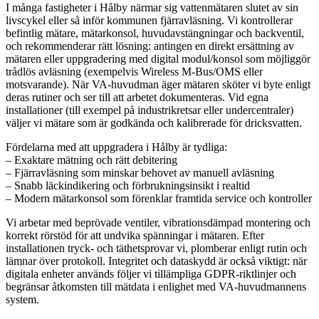
I många fastigheter i Hålby närmar sig vattenmätaren slutet av sin
livscykel eller så inför kommunen fjärravläsning. Vi kontrollerar
befintlig mätare, mätarkonsol, huvudavstängningar och backventil,
och rekommenderar rätt lösning: antingen en direkt ersättning av
mätaren eller uppgradering med digital modul/konsol som möjliggör
trådlös avläsning (exempelvis Wireless M‑Bus/OMS eller
motsvarande). När VA-huvudman äger mätaren sköter vi byte enligt
deras rutiner och ser till att arbetet dokumenteras. Vid egna
installationer (till exempel på industrikretsar eller undercentraler)
väljer vi mätare som är godkända och kalibrerade för dricksvatten.
Fördelarna med att uppgradera i Hålby är tydliga:
– Exaktare mätning och rätt debitering
– Fjärravläsning som minskar behovet av manuell avläsning
– Snabb läckindikering och förbrukningsinsikt i realtid
– Modern mätarkonsol som förenklar framtida service och kontroller
Vi arbetar med beprövade ventiler, vibrationsdämpad montering och
korrekt rörstöd för att undvika spänningar i mätaren. Efter
installationen tryck- och täthetsprovar vi, plomberar enligt rutin och
lämnar över protokoll. Integritet och dataskydd är också viktigt: när
digitala enheter används följer vi tillämpliga GDPR-riktlinjer och
begränsar åtkomsten till mätdata i enlighet med VA-huvudmannens
system.