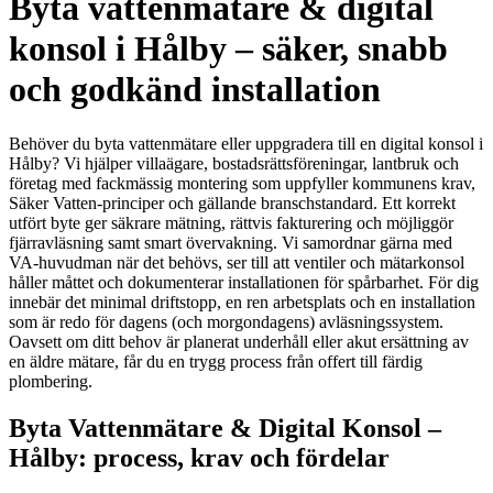
Byta vattenmätare & digital
konsol i Hålby – säker, snabb
och godkänd installation
Behöver du byta vattenmätare eller uppgradera till en digital konsol i
Hålby? Vi hjälper villaägare, bostadsrättsföreningar, lantbruk och
företag med fackmässig montering som uppfyller kommunens krav,
Säker Vatten-principer och gällande branschstandard. Ett korrekt
utfört byte ger säkrare mätning, rättvis fakturering och möjliggör
fjärravläsning samt smart övervakning. Vi samordnar gärna med
VA-huvudman när det behövs, ser till att ventiler och mätarkonsol
håller måttet och dokumenterar installationen för spårbarhet. För dig
innebär det minimal driftstopp, en ren arbetsplats och en installation
som är redo för dagens (och morgondagens) avläsningssystem.
Oavsett om ditt behov är planerat underhåll eller akut ersättning av
en äldre mätare, får du en trygg process från offert till färdig
plombering.
Byta Vattenmätare & Digital Konsol –
Hålby: process, krav och fördelar