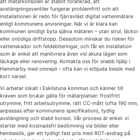
att mätarkonsolen är stabilt förankrad, att
avstängningsventiler fungerar problemfritt och att
installationen är redo för fjärravläst digital vattenmätare
enligt kommunens anvisningar. När vi är klara kan
kommunen smidigt byta själva mätaren – utan strul, läckor
eller onödiga driftstopp. Dessutom minskar du risken för
vattenskador och feldebiteringar, och får en installation
som är enkel att manövrera även vid akuta lägen som
läckage eller renovering. Kontakta oss för snabb hjälp i
Hammarby med omnejd – ofta kan vi erbjuda besök med
kort varsel.
Vi arbetar lokalt i Eskilstuna kommun och känner till
kraven som brukar gälla för mätarplatser: frostfritt
utrymme, fritt arbetsutrymme, rätt CC-mått (ofta 190 mm,
anpassas efter kommunens specifikation), tydlig
avstängning och stabil konsol. Vår process är enkel: vi
startar med kostnadsfri bedömning via bilder eller
hembesök, ger ett tydligt fast pris med ROT-avdrag på