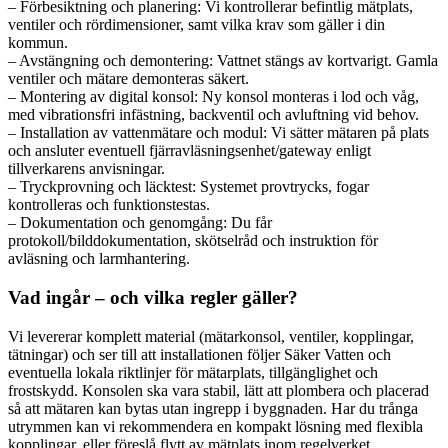
– Förbesiktning och planering: Vi kontrollerar befintlig mätplats,
ventiler och rördimensioner, samt vilka krav som gäller i din
kommun.
– Avstängning och demontering: Vattnet stängs av kortvarigt. Gamla
ventiler och mätare demonteras säkert.
– Montering av digital konsol: Ny konsol monteras i lod och våg,
med vibrationsfri infästning, backventil och avluftning vid behov.
– Installation av vattenmätare och modul: Vi sätter mätaren på plats
och ansluter eventuell fjärravläsningsenhet/gateway enligt
tillverkarens anvisningar.
– Tryckprovning och läcktest: Systemet provtrycks, fogar
kontrolleras och funktionstestas.
– Dokumentation och genomgång: Du får
protokoll/bilddokumentation, skötselråd och instruktion för
avläsning och larmhantering.
Vad ingår – och vilka regler gäller?
Vi levererar komplett material (mätarkonsol, ventiler, kopplingar,
tätningar) och ser till att installationen följer Säker Vatten och
eventuella lokala riktlinjer för mätarplats, tillgänglighet och
frostskydd. Konsolen ska vara stabil, lätt att plombera och placerad
så att mätaren kan bytas utan ingrepp i byggnaden. Har du trånga
utrymmen kan vi rekommendera en kompakt lösning med flexibla
kopplingar, eller föreslå flytt av mätplats inom regelverket.