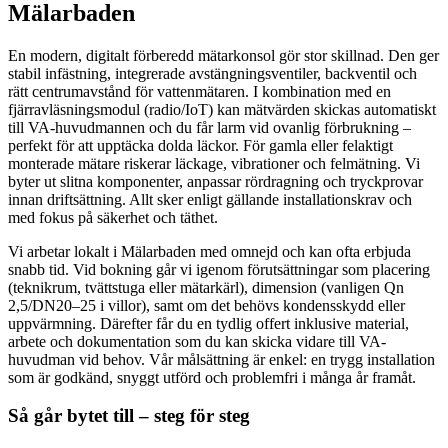
Mälarbaden
En modern, digitalt förberedd mätarkonsol gör stor skillnad. Den ger
stabil infästning, integrerade avstängningsventiler, backventil och
rätt centrumavstånd för vattenmätaren. I kombination med en
fjärravläsningsmodul (radio/IoT) kan mätvärden skickas automatiskt
till VA-huvudmannen och du får larm vid ovanlig förbrukning –
perfekt för att upptäcka dolda läckor. För gamla eller felaktigt
monterade mätare riskerar läckage, vibrationer och felmätning. Vi
byter ut slitna komponenter, anpassar rördragning och tryckprovar
innan driftsättning. Allt sker enligt gällande installationskrav och
med fokus på säkerhet och täthet.
Vi arbetar lokalt i Mälarbaden med omnejd och kan ofta erbjuda
snabb tid. Vid bokning går vi igenom förutsättningar som placering
(teknikrum, tvättstuga eller mätarkärl), dimension (vanligen Qn
2,5/DN20–25 i villor), samt om det behövs kondensskydd eller
uppvärmning. Därefter får du en tydlig offert inklusive material,
arbete och dokumentation som du kan skicka vidare till VA-
huvudman vid behov. Vår målsättning är enkel: en trygg installation
som är godkänd, snyggt utförd och problemfri i många år framåt.
Så går bytet till – steg för steg