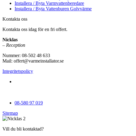
Installera / Byta Varmvattenberedare
Installera / Byta Vattenburen Golvvärme
Kontakta oss
Kontakta oss idag för en fri offert.
Nicklas
– Reception
Nummer: 08-502 48 633
Mail: offert@varmeinstallator.se
Integritetspolicy
Vi utför Värmeinstallationer över hela Sverige: Stockholm -
Uppland - Roslagen - Dalarna - Västmanland - Sörmland -
Göteborg - Skåne - Östergötland - Örebro - Småland
08-580 97 019
Sitemap
Vill du bli kontaktad?