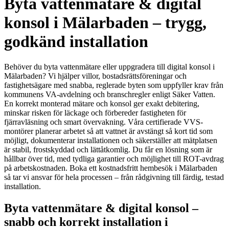
Byta vattenmätare & digital
konsol i Mälarbaden – trygg,
godkänd installation
Behöver du byta vattenmätare eller uppgradera till digital konsol i
Mälarbaden? Vi hjälper villor, bostadsrättsföreningar och
fastighetsägare med snabba, reglerade byten som uppfyller krav från
kommunens VA-avdelning och branschregler enligt Säker Vatten.
En korrekt monterad mätare och konsol ger exakt debitering,
minskar risken för läckage och förbereder fastigheten för
fjärravläsning och smart övervakning. Våra certifierade VVS-
montörer planerar arbetet så att vattnet är avstängt så kort tid som
möjligt, dokumenterar installationen och säkerställer att mätplatsen
är stabil, frostskyddad och lättåtkomlig. Du får en lösning som är
hållbar över tid, med tydliga garantier och möjlighet till ROT-avdrag
på arbetskostnaden. Boka ett kostnadsfritt hembesök i Mälarbaden
så tar vi ansvar för hela processen – från rådgivning till färdig, testad
installation.
Byta vattenmätare & digital konsol –
snabb och korrekt installation i