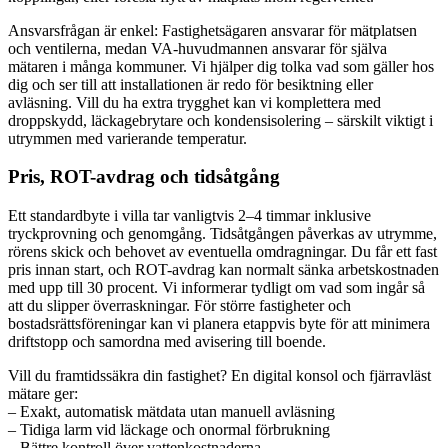
Ansvarsfrågan är enkel: Fastighetsägaren ansvarar för mätplatsen
och ventilerna, medan VA-huvudmannen ansvarar för själva
mätaren i många kommuner. Vi hjälper dig tolka vad som gäller hos
dig och ser till att installationen är redo för besiktning eller
avläsning. Vill du ha extra trygghet kan vi komplettera med
droppskydd, läckagebrytare och kondensisolering – särskilt viktigt i
utrymmen med varierande temperatur.
Pris, ROT-avdrag och tidsåtgång
Ett standardbyte i villa tar vanligtvis 2–4 timmar inklusive
tryckprovning och genomgång. Tidsåtgången påverkas av utrymme,
rörens skick och behovet av eventuella omdragningar. Du får ett fast
pris innan start, och ROT-avdrag kan normalt sänka arbetskostnaden
med upp till 30 procent. Vi informerar tydligt om vad som ingår så
att du slipper överraskningar. För större fastigheter och
bostadsrättsföreningar kan vi planera etappvis byte för att minimera
driftstopp och samordna med avisering till boende.
Vill du framtidssäkra din fastighet? En digital konsol och fjärravläst
mätare ger:
– Exakt, automatisk mätdata utan manuell avläsning
– Tidiga larm vid läckage och onormal förbrukning
– Bättre kontroll över vattenkostnaderna