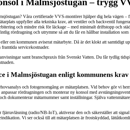
onsol i Malmsjöstugan – trygg VV
sjöstugan? Våra certifierade VVS-montörer hjälper dig hela vägen – från
ats uppfyller alla tekniska krav, att ventiler och backventil fungerar 
itering och mindre risk för läckage – med minimalt driftstopp och städad
fintlig rördragning och utrymme så att du får en hållbar installation som
at eller om kommunen aviserat mätarbyte. Då är det klokt att samtidigt 
h framtida servicekostnader.
ingar samt branschpraxis från Svenskt Vatten. Du får tydlig tidsplan, f
stnaden.
vice i Malmsjöstugan enligt kommunens krav
 behovsanalys och fotogenomgång av mätarplatsen. Vid behov gör vi hemb
 anpassar rördragningen och monterar ny konsol med avstängningsventil
tion och dokumenterar mätarnummer samt inställningar. Själva vattenmät
r fjärravläsning (radio/NB‑IoT), aktiverar den och säkerställer att signal
eindikation. Vi ser också till att mätarplatsen är frostskyddad, lättåtko