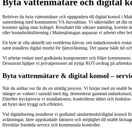
Byta vattenmätare och digital k
Behöver du byta vattenmätare och uppgradera till digital konsol i Malm
samordning med kommunens VA-huvudman. Vi säkerställer att din mätarpl
kommer igång utan krångel. Resultatet blir säkrare mätning, korrekt deb
eller bostadsrättsförening i Malmsjöstugan anpassar vi arbetet efter be
Ett byte är ofta aktuellt om ventilerna kärvar, om mätarkonsolen rost
samt installera digital modul för fjärravläsning. Det sparar både tid oc
Vi arbetar endast med godkända komponenter och följer kommunens anvisn
Dessutom hjälper vi privatpersoner att nyttja ROT-avdrag på arbetsko
Byta vattenmätare & digital konsol – ser
När du anlitar oss får du en smidig process. Vi börjar med en snabb
stänger av vattnet i samråd med dig, demonterar gammal mätarkonsol,
Därefter tryckprovar vi installationen, kontrollerar täthet och funk
att bytet sker tryggt och effektivt.
Vid digitalisering installerar vi godkänd sändarmodul/digital konsol fö
avläsningar, färre uppskattade fakturor och möjlighet till snabb läckag
förenklar framtida service och kommunala kontroller.