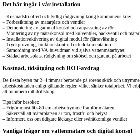
Det här ingår i vår installation
– Kostnadsfri offert och tydlig rådgivning kring kommunens krav
– Förbesiktning av mätarplats och ventiler
– Demontering av gammal konsol och anpassning av rör
– Montering av ny mätarkonsol med kulventiler, backventil och mätar
– Installation/aktivering av digital modul för fjärravläsning
– Tryckprovning, funktionskontroll och dokumentation
– Samordning med VA-huvudman vid själva vattenmätarbytet
– Städad arbetsplats, rådgivning om skötsel och garanti på arbetet
Kostnad, tidsåtgång och ROT-avdrag
De flesta byten tar 2–4 timmar beroende på rörens skick och utrymme. V
arbetskostnaden enligt gällande regler, vilket sänker totalpriset. V
att minimera ditt driftstopp.
Tips inför besöket:
– Frigör minst 60–80 cm arbetsutrymme framför mätaren
– Säkerställ att mätarplatsen är torr, frostfri och belyst
– Informera oss om tidigare läckage eller svåråtkomliga ventiler
Vanliga frågor om vattenmätare och digital konsol