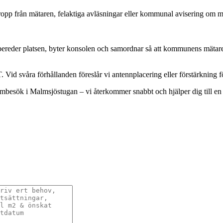
ropp från mätaren, felaktiga avläsningar eller kommunal avisering om m
eder platsen, byter konsolen och samordnar så att kommunens mätare ka
Vid svåra förhållanden föreslår vi antennplacering eller förstärkning fö
embesök i Malmsjöstugan – vi återkommer snabbt och hjälper dig till en