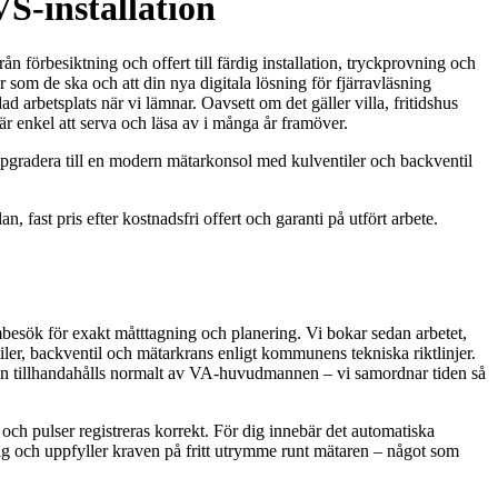
S‑installation
 förbesiktning och offert till färdig installation, tryckprovning och
som de ska och att din nya digitala lösning för fjärravläsning
 arbetsplats när vi lämnar. Oavsett om det gäller villa, fritidshus
 är enkel att serva och läsa av i många år framöver.
uppgradera till en modern mätarkonsol med kulventiler och backventil
ast pris efter kostnadsfri offert och garanti på utfört arbete.
esök för exakt måtttagning och planering. Vi bokar sedan arbetet,
er, backventil och mätarkrans enligt kommunens tekniska riktlinjer.
aren tillhandahålls normalt av VA-huvudmannen – vi samordnar tiden så
 och pulser registreras korrekt. För dig innebär det automatiska
mlig och uppfyller kraven på fritt utrymme runt mätaren – något som