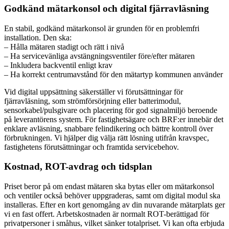
Godkänd mätarkonsol och digital fjärravläsning
En stabil, godkänd mätarkonsol är grunden för en problemfri
installation. Den ska:
– Hålla mätaren stadigt och rätt i nivå
– Ha servicevänliga avstängningsventiler före/efter mätaren
– Inkludera backventil enligt krav
– Ha korrekt centrumavstånd för den mätartyp kommunen använder
Vid digital uppsättning säkerställer vi förutsättningar för
fjärravläsning, som strömförsörjning eller batterimodul,
sensorkabel/pulsgivare och placering för god signalmiljö beroende
på leverantörens system. För fastighetsägare och BRF:er innebär det
enklare avläsning, snabbare felindikering och bättre kontroll över
förbrukningen. Vi hjälper dig välja rätt lösning utifrån kravspec,
fastighetens förutsättningar och framtida servicebehov.
Kostnad, ROT-avdrag och tidsplan
Priset beror på om endast mätaren ska bytas eller om mätarkonsol
och ventiler också behöver uppgraderas, samt om digital modul ska
installeras. Efter en kort genomgång av din nuvarande mätarplats ger
vi en fast offert. Arbetskostnaden är normalt ROT-berättigad för
privatpersoner i småhus, vilket sänker totalpriset. Vi kan ofta erbjuda