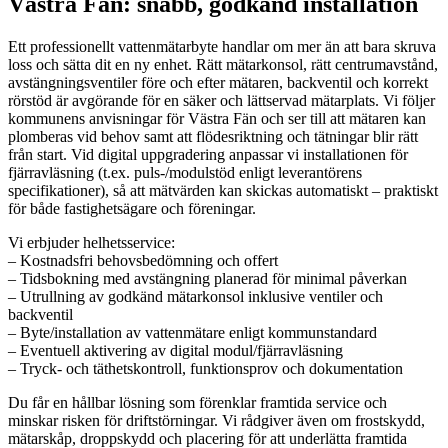
Västra Fän: snabb, godkänd installation
Ett professionellt vattenmätarbyte handlar om mer än att bara skruva
loss och sätta dit en ny enhet. Rätt mätarkonsol, rätt centrumavstånd,
avstängningsventiler före och efter mätaren, backventil och korrekt
rörstöd är avgörande för en säker och lättservad mätarplats. Vi följer
kommunens anvisningar för Västra Fän och ser till att mätaren kan
plomberas vid behov samt att flödesriktning och tätningar blir rätt
från start. Vid digital uppgradering anpassar vi installationen för
fjärravläsning (t.ex. puls-/modulstöd enligt leverantörens
specifikationer), så att mätvärden kan skickas automatiskt – praktiskt
för både fastighetsägare och föreningar.
Vi erbjuder helhetsservice:
– Kostnadsfri behovsbedömning och offert
– Tidsbokning med avstängning planerad för minimal påverkan
– Utrullning av godkänd mätarkonsol inklusive ventiler och
backventil
– Byte/installation av vattenmätare enligt kommunstandard
– Eventuell aktivering av digital modul/fjärravläsning
– Tryck- och täthetskontroll, funktionsprov och dokumentation
Du får en hållbar lösning som förenklar framtida service och
minskar risken för driftstörningar. Vi rådgiver även om frostskydd,
mätarskåp, droppskydd och placering för att underlätta framtida