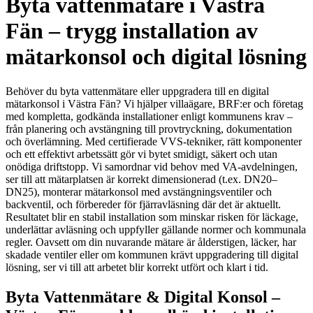
Byta vattenmätare i Västra
Fän – trygg installation av
mätarkonsol och digital lösning
Behöver du byta vattenmätare eller uppgradera till en digital
mätarkonsol i Västra Fän? Vi hjälper villaägare, BRF:er och företag
med kompletta, godkända installationer enligt kommunens krav –
från planering och avstängning till provtryckning, dokumentation
och överlämning. Med certifierade VVS-tekniker, rätt komponenter
och ett effektivt arbetssätt gör vi bytet smidigt, säkert och utan
onödiga driftstopp. Vi samordnar vid behov med VA-avdelningen,
ser till att mätarplatsen är korrekt dimensionerad (t.ex. DN20–
DN25), monterar mätarkonsol med avstängningsventiler och
backventil, och förbereder för fjärravläsning där det är aktuellt.
Resultatet blir en stabil installation som minskar risken för läckage,
underlättar avläsning och uppfyller gällande normer och kommunala
regler. Oavsett om din nuvarande mätare är ålderstigen, läcker, har
skadade ventiler eller om kommunen krävt uppgradering till digital
lösning, ser vi till att arbetet blir korrekt utfört och klart i tid.
Byta Vattenmätare & Digital Konsol –