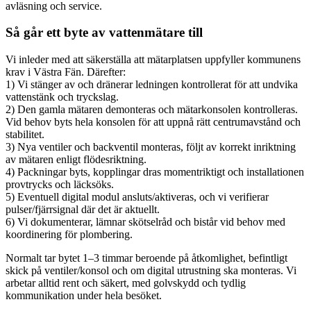
avläsning och service.
Så går ett byte av vattenmätare till
Vi inleder med att säkerställa att mätarplatsen uppfyller kommunens
krav i Västra Fän. Därefter:
1) Vi stänger av och dränerar ledningen kontrollerat för att undvika
vattenstänk och tryckslag.
2) Den gamla mätaren demonteras och mätarkonsolen kontrolleras.
Vid behov byts hela konsolen för att uppnå rätt centrumavstånd och
stabilitet.
3) Nya ventiler och backventil monteras, följt av korrekt inriktning
av mätaren enligt flödesriktning.
4) Packningar byts, kopplingar dras momentriktigt och installationen
provtrycks och läcksöks.
5) Eventuell digital modul ansluts/aktiveras, och vi verifierar
pulser/fjärrsignal där det är aktuellt.
6) Vi dokumenterar, lämnar skötselråd och bistår vid behov med
koordinering för plombering.
Normalt tar bytet 1–3 timmar beroende på åtkomlighet, befintligt
skick på ventiler/konsol och om digital utrustning ska monteras. Vi
arbetar alltid rent och säkert, med golvskydd och tydlig
kommunikation under hela besöket.