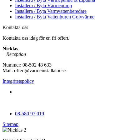
Installera / Byta Värmepump
Installera / Byta Varmvattenberedare
Installera / Byta Vattenburen Golvvärme
Kontakta oss
Kontakta oss idag för en fri offert.
Nicklas
– Reception
Nummer: 08-502 48 633
Mail: offert@varmeinstallator.se
Integritetspolicy
Vi utför Värmeinstallationer över hela Sverige: Stockholm -
Uppland - Roslagen - Dalarna - Västmanland - Sörmland -
Göteborg - Skåne - Östergötland - Örebro - Småland
08-580 97 019
Sitemap