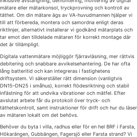
inklusive avstängning, demontering, montering av digital
mätare eller mätarkonsol, tryckprovning och kontroll av
täthet. Om din mätare ägs av VA-huvudmannen hjälper vi
till att förbereda, montera och samordna enligt deras
riktlinjer, alternativt installerar vi godkänd mätarplats och
tar emot den tilldelade mätaren för korrekt montage där
det är tillämpligt.
Digitala vattenmätare möjliggör fjärravläsning, mer rättvis
debitering och snabbare avvikelsehantering. De har ofta
lång batteritid och kan integreras i fastighetens
driftsystem. Vi säkerställer rätt dimension (vanligtvis
DN15–DN25 i småhus), korrekt flödesriktning och stabil
infästning för att undvika vibrationer och mätfel. Efter
avslutat arbete får du protokoll över tryck- och
täthetskontroll, samt instruktioner för drift och hur du läser
av mätaren lokalt om det behövs.
Behöver du byta i villa, radhus eller för en hel BRF i Farsta,
Hökarängen, Gubbängen, Fagersjö eller Farsta strand? Vi