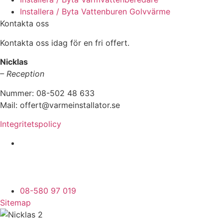
Installera / Byta Vattenburen Golvvärme
Kontakta oss
Kontakta oss idag för en fri offert.
Nicklas
– Reception
Nummer: 08-502 48 633
Mail: offert@varmeinstallator.se
Integritetspolicy
Vi utför Värmeinstallationer över hela Sverige:
Stockholm - Uppland - Roslagen - Dalarna -
Västmanland - Sörmland - Göteborg - Skåne -
Östergötland - Örebro - Småland
08-580 97 019
Sitemap