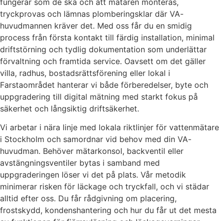
fungerar som de ska och att mätaren monteras,
tryckprovas och lämnas plomberingsklar där VA-
huvudmannen kräver det. Med oss får du en smidig
process från första kontakt till färdig installation, minimal
driftstörning och tydlig dokumentation som underlättar
förvaltning och framtida service. Oavsett om det gäller
villa, radhus, bostadsrättsförening eller lokal i
Farstaområdet hanterar vi både förberedelser, byte och
uppgradering till digital mätning med starkt fokus på
säkerhet och långsiktig driftsäkerhet.
Vi arbetar i nära linje med lokala riktlinjer för vattenmätare
i Stockholm och samordnar vid behov med din VA-
huvudman. Behöver mätarkonsol, backventil eller
avstängningsventiler bytas i samband med
uppgraderingen löser vi det på plats. Vår metodik
minimerar risken för läckage och tryckfall, och vi städar
alltid efter oss. Du får rådgivning om placering,
frostskydd, kondenshantering och hur du får ut det mesta