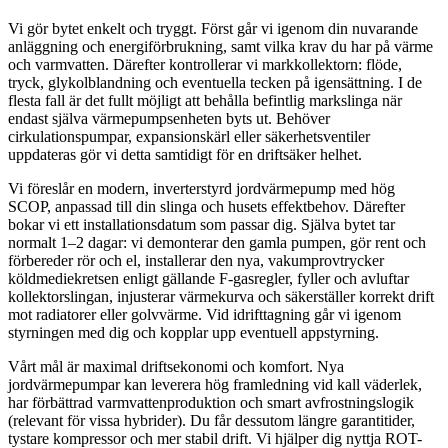
Vi gör bytet enkelt och tryggt. Först går vi igenom din nuvarande
anläggning och energiförbrukning, samt vilka krav du har på värme
och varmvatten. Därefter kontrollerar vi markkollektorn: flöde,
tryck, glykolblandning och eventuella tecken på igensättning. I de
flesta fall är det fullt möjligt att behålla befintlig markslinga när
endast själva värmepumpsenheten byts ut. Behöver
cirkulationspumpar, expansionskärl eller säkerhetsventiler
uppdateras gör vi detta samtidigt för en driftsäker helhet.
Vi föreslår en modern, inverterstyrd jordvärmepump med hög
SCOP, anpassad till din slinga och husets effektbehov. Därefter
bokar vi ett installationsdatum som passar dig. Själva bytet tar
normalt 1–2 dagar: vi demonterar den gamla pumpen, gör rent och
förbereder rör och el, installerar den nya, vakumprovtrycker
köldmediekretsen enligt gällande F-gasregler, fyller och avluftar
kollektorslingan, injusterar värmekurva och säkerställer korrekt drift
mot radiatorer eller golvvärme. Vid idrifttagning går vi igenom
styrningen med dig och kopplar upp eventuell appstyrning.
Vårt mål är maximal driftsekonomi och komfort. Nya
jordvärmepumpar kan leverera hög framledning vid kall väderlek,
har förbättrad varmvattenproduktion och smart avfrostningslogik
(relevant för vissa hybrider). Du får dessutom längre garantitider,
tystare kompressor och mer stabil drift. Vi hjälper dig nyttja ROT-