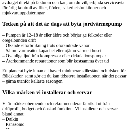
avdraget direkt på fakturan och kan, om du vill, erbjuda serviceavtal
för årlig kontroll av filter, flöden, säkerhetsfunktioner och
mjukvaruuppdateringar.
Tecken på att det är dags att byta jordvärmepump
– Pumpen är 12–18 år eller äldre och börjar ge felkoder eller
oregelbunden drift
– Ökande elförbrukning trots oförändrade vanor
– Sämre varmvattenkapacitet eller ojämn värme i huset
– Ovanliga ljud från kompressor eller cirkulationspumpar
– Återkommande reparationer som blir kostsamma över tid
Ett planerat byte innan ett haveri minimerar stillestånd och risken för
följdskador, samt gör att du kan tidsstyra installationen när det passar
– gärna utanför kallaste säsongen.
Vilka märken vi installerar och servar
Vi är märkesoberoende och rekommenderar fabrikat utifrån
driftprofil, budget och önskad funktion. Vi installerar och servar
bland annat:
– Daikin
– Panasonic