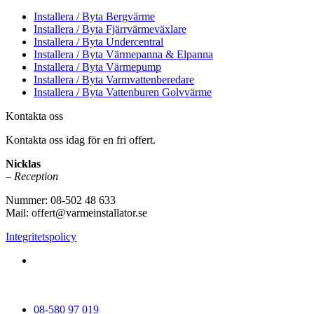
Installera / Byta Bergvärme
Installera / Byta Fjärrvärmeväxlare
Installera / Byta Undercentral
Installera / Byta Värmepanna & Elpanna
Installera / Byta Värmepump
Installera / Byta Varmvattenberedare
Installera / Byta Vattenburen Golvvärme
Kontakta oss
Kontakta oss idag för en fri offert.
Nicklas
– Reception
Nummer: 08-502 48 633
Mail: offert@varmeinstallator.se
Integritetspolicy
Vi utför Värmeinstallationer över hela Sverige: Stockholm -
Uppland - Roslagen - Dalarna - Västmanland - Sörmland -
Göteborg - Skåne - Östergötland - Örebro - Småland
08-580 97 019