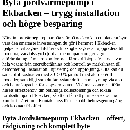
Byta jordvärmepump i
Ekbacken – trygg installation
och högre besparing
När din jordvärmepump har några år på nacken kan ett planerat byte
vara den smartaste investeringen du gör i hemmet. I Ekbacken
hjälper vi villaägare, BRF:er och fastighetsägare att uppgradera till
moderna, varvtalsstyrda jordvärmepumpar som ger lägre
elförbrukning, jämnare komfort och färre driftstopp. Vi tar ansvar
hela vägen: från energiberäkning och kontroll av markslingan till
demontering, installation, injustering och uppföljning. Ofta kan du
sänka driftkostnaden med 30–50 % jämfört med äldre on/off-
modeller, samtidigt som du får tystare drift, smart styrning via app
och bättre kapacitet för tappvarmvatten. Vi dimensionerar utifrån
husets effektbehov, din befintliga kollektorslinga och lokala
förutsättningar i Ekbacken, så att du får rätt pumpstorlek och rätt
komfort – året runt. Kontakta oss för en snabb behovsgenomgång
och kostnadsfri offert.
Byta Jordvärmepump Ekbacken – offert,
rådgivning och komplett byte