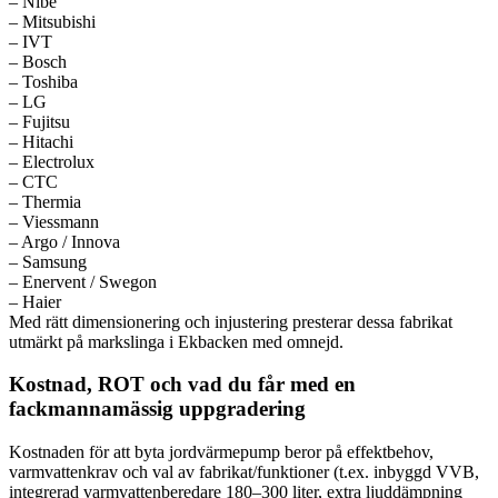
– Nibe
– Mitsubishi
– IVT
– Bosch
– Toshiba
– LG
– Fujitsu
– Hitachi
– Electrolux
– CTC
– Thermia
– Viessmann
– Argo / Innova
– Samsung
– Enervent / Swegon
– Haier
Med rätt dimensionering och injustering presterar dessa fabrikat
utmärkt på markslinga i Ekbacken med omnejd.
Kostnad, ROT och vad du får med en
fackmannamässig uppgradering
Kostnaden för att byta jordvärmepump beror på effektbehov,
varmvattenkrav och val av fabrikat/funktioner (t.ex. inbyggd VVB,
integrerad varmvattenberedare 180–300 liter, extra ljuddämpning