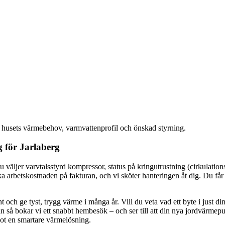
d, husets värmebehov, varmvattenprofil och önskad styrning.
 för Jarlaberg
 väljer varvtalsstyrd kompressor, status på kringutrustning (cirkulation
rbetskostnaden på fakturan, och vi sköter hanteringen åt dig. Du får t
 ge tyst, trygg värme i många år. Vill du veta vad ett byte i just din 
an så bokar vi ett snabbt hembesök – och ser till att din nya jordvärm
mot en smartare värmelösning.