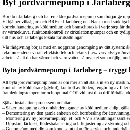
Byt jordvärmepump i Jarlaberg 
Bor du i Jarlaberg och har en äldre jordvärmepump som börjar ge upp?
Vi hjälper villaägare och BRF:er i Jarlaberg och Nacka med smidiga by
korrekt hantering av köldmedium och branschpraxis i varje steg får du
av värmekurva, funktionskontroll av cirkulationspumpar och en tydlig g
ditt hus och Jarlabergs lokala förutsättningar.
Vår rådgivning börjar med en noggrann genomgång av ditt system: åld
rekommenderar vi rätt effektstorlek och teknik (t.ex. varvtalsstyrd/i
arbetet så att du har värme och varmvatten så mycket som möjligt unde
Byta jordvärmepump i Jarlaberg – tryggt 
Att byta jordvärmepump handlar om mer än att ställa in en ny maskin.
kontroll av köldbärare (glykol), kontroll av flöden, rengöring av filte
framledningstemperatur och optimal COP vid just dina driftförhålland
Själva installationsprocessen omfattar:
– Säker urtappning och omhändertagande av köldmedium enligt gällan
– Demontering av den gamla enheten och bortforsling för återvinning
– Montering av ny jordvärmepump, el- och VVS-anslutningar samt eve
– Uppstart, läcktest, flödesbalansering och finjustering av styrning o
– Genomgång med dig som kund samt plan för service och underhåll.