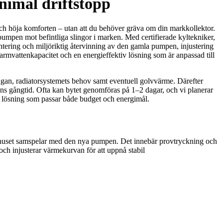
nimal driftstopp
ch höja komforten – utan att du behöver gräva om din markkollektor.
umpen mot befintliga slingor i marken. Med certifierade kyltekniker,
ntering och miljöriktig återvinning av den gamla pumpen, injustering
armvattenkapacitet och en energieffektiv lösning som är anpassad till
gan, radiatorsystemets behov samt eventuell golvvärme. Därefter
ens gångtid. Ofta kan bytet genomföras på 1–2 dagar, och vi planerar
en lösning som passar både budget och energimål.
 i huset samspelar med den nya pumpen. Det innebär provtryckning och
 och injusterar värmekurvan för att uppnå stabil