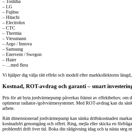
– Toshiba
– LG
– Fujitsu
– Hitachi
– Electrolux
– CTC
– Thermia
– Viessmann
– Argo / Innova
– Samsung
– Enervent / Swegon
– Haier
– …med flera
Vi hjälper dig välja rätt effekt och modell efter markkollektorns läng
Kostnad, ROT-avdrag och garanti – smart investering
Pris för att byta jordvärmepump påverkas främst av effektbehov, om du
optimerar radiator-/golvvärmesystemet. Med ROT-avdrag kan du sänka a
arbete.
Rätt dimensionerad jordvärmepump kan sänka driftskostnaden markant och
kostnadsfri genomgång och offert. Ring, mejla eller skicka en förfråg
problemfri drift över tid. Boka din rådgivning idag och ta nästa steg 