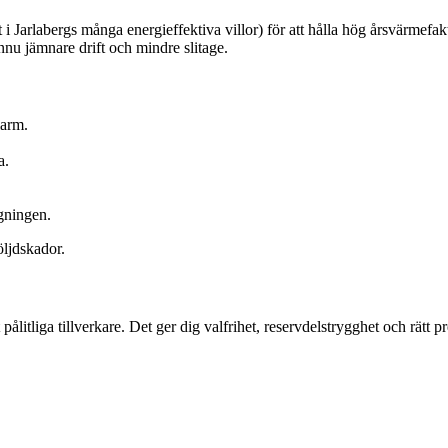
t i Jarlabergs många energieffektiva villor) för att hålla hög årsvärmefa
nnu jämnare drift och mindre slitage.
larm.
a.
ggningen.
öljdskador.
tliga tillverkare. Det ger dig valfrihet, reservdelstrygghet och rätt pre