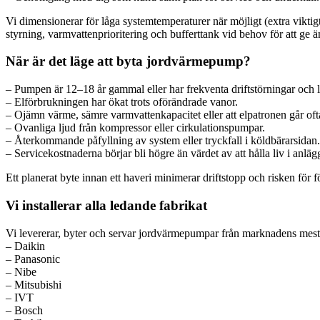
Vi dimensionerar för låga systemtemperaturer när möjligt (extra viktig
styrning, varmvattenprioritering och bufferttank vid behov för att ge ä
När är det läge att byta jordvärmepump?
– Pumpen är 12–18 år gammal eller har frekventa driftstörningar och 
– Elförbrukningen har ökat trots oförändrade vanor.
– Ojämn värme, sämre varmvattenkapacitet eller att elpatronen går oft
– Ovanliga ljud från kompressor eller cirkulationspumpar.
– Återkommande påfyllning av system eller tryckfall i köldbärarsidan.
– Servicekostnaderna börjar bli högre än värdet av att hålla liv i anlä
Ett planerat byte innan ett haveri minimerar driftstopp och risken för f
Vi installerar alla ledande fabrikat
Vi levererar, byter och servar jordvärmepumpar från marknadens mest påli
– Daikin
– Panasonic
– Nibe
– Mitsubishi
– IVT
– Bosch