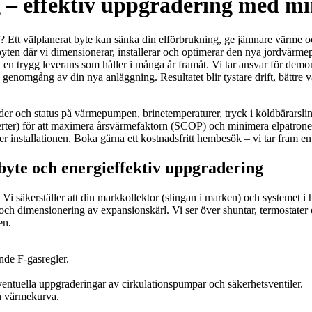
– effektiv uppgradering med mi
 Ett välplanerat byte kan sänka din elförbrukning, ge jämnare värme o
ten där vi dimensionerar, installerar och optimerar den nya jordvärmep
 en trygg leverans som håller i många år framåt. Vi tar ansvar för demo
enomgång av din nya anläggning. Resultatet blir tystare drift, bättre v
er och status på värmepumpen, brinetemperaturer, tryck i köldbärarslin
nverter) för att maximera årsvärmefaktorn (SCOP) och minimera elpatron
r installationen. Boka gärna ett kostnadsfritt hembesök – vi tar fram 
byte och energieffektiv uppgradering
 Vi säkerställer att din markkollektor (slingan i marken) och systemet
r och dimensionering av expansionskärl. Vi ser över shuntar, termostater
en.
de F-gasregler.
.
ntuella uppgraderingar av cirkulationspumpar och säkerhetsventiler.
ch värmekurva.