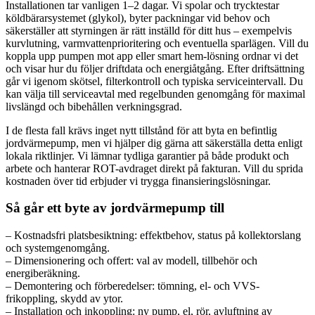
Installationen tar vanligen 1–2 dagar. Vi spolar och trycktestar
köldbärarsystemet (glykol), byter packningar vid behov och
säkerställer att styrningen är rätt inställd för ditt hus – exempelvis
kurvlutning, varmvattenprioritering och eventuella sparlägen. Vill du
koppla upp pumpen mot app eller smart hem-lösning ordnar vi det
och visar hur du följer driftdata och energiåtgång. Efter driftsättning
går vi igenom skötsel, filterkontroll och typiska serviceintervall. Du
kan välja till serviceavtal med regelbunden genomgång för maximal
livslängd och bibehållen verkningsgrad.
I de flesta fall krävs inget nytt tillstånd för att byta en befintlig
jordvärmepump, men vi hjälper dig gärna att säkerställa detta enligt
lokala riktlinjer. Vi lämnar tydliga garantier på både produkt och
arbete och hanterar ROT-avdraget direkt på fakturan. Vill du sprida
kostnaden över tid erbjuder vi trygga finansieringslösningar.
Så går ett byte av jordvärmepump till
– Kostnadsfri platsbesiktning: effektbehov, status på kollektorslang
och systemgenomgång.
– Dimensionering och offert: val av modell, tillbehör och
energiberäkning.
– Demontering och förberedelser: tömning, el- och VVS-
frikoppling, skydd av ytor.
– Installation och inkoppling: ny pump, el, rör, avluftning av