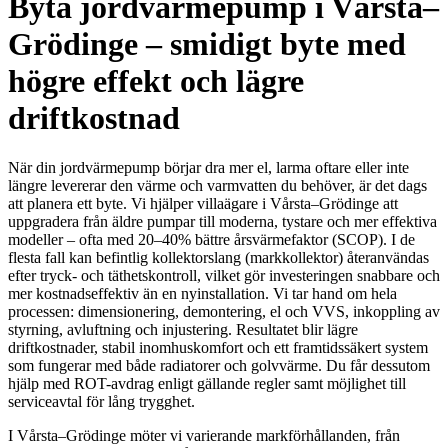
Byta jordvärmepump i Vårsta–
Grödinge – smidigt byte med
högre effekt och lägre
driftkostnad
När din jordvärmepump börjar dra mer el, larma oftare eller inte
längre levererar den värme och varmvatten du behöver, är det dags
att planera ett byte. Vi hjälper villaägare i Vårsta–Grödinge att
uppgradera från äldre pumpar till moderna, tystare och mer effektiva
modeller – ofta med 20–40% bättre årsvärmefaktor (SCOP). I de
flesta fall kan befintlig kollektorslang (markkollektor) återanvändas
efter tryck- och täthetskontroll, vilket gör investeringen snabbare och
mer kostnadseffektiv än en nyinstallation. Vi tar hand om hela
processen: dimensionering, demontering, el och VVS, inkoppling av
styrning, avluftning och injustering. Resultatet blir lägre
driftkostnader, stabil inomhuskomfort och ett framtidssäkert system
som fungerar med både radiatorer och golvvärme. Du får dessutom
hjälp med ROT-avdrag enligt gällande regler samt möjlighet till
serviceavtal för lång trygghet.
I Vårsta–Grödinge möter vi varierande markförhållanden, från