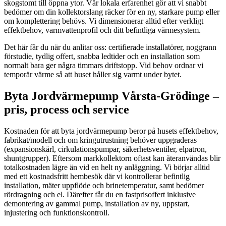
skogstomt till öppna ytor. Vår lokala erfarenhet gör att vi snabbt
bedömer om din kollektorslang räcker för en ny, starkare pump eller
om komplettering behövs. Vi dimensionerar alltid efter verkligt
effektbehov, varmvattenprofil och ditt befintliga värmesystem.
Det här får du när du anlitar oss: certifierade installatörer, noggrann
förstudie, tydlig offert, snabba ledtider och en installation som
normalt bara ger några timmars driftstopp. Vid behov ordnar vi
temporär värme så att huset håller sig varmt under bytet.
Byta Jordvärmepump Vårsta-Grödinge –
pris, process och service
Kostnaden för att byta jordvärmepump beror på husets effektbehov,
fabrikat/modell och om kringutrustning behöver uppgraderas
(expansionskärl, cirkulationspumpar, säkerhetsventiler, elpatron,
shuntgrupper). Eftersom markkollektorn oftast kan återanvändas blir
totalkostnaden lägre än vid en helt ny anläggning. Vi börjar alltid
med ett kostnadsfritt hembesök där vi kontrollerar befintlig
installation, mäter uppflöde och brinetemperatur, samt bedömer
rördragning och el. Därefter får du en fastprisoffert inklusive
demontering av gammal pump, installation av ny, uppstart,
injustering och funktionskontroll.