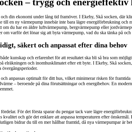
ken – trygg och energieffektiv l
och din ekonomi under lång tid framöver. I Ekeby, Skå socken, där kli
byte till en ny värmepump innebär inte bara lägre energiförbrukning och m
tt om du har en äldre luftvärmepump, bergvärmepump eller jordvärmepum
r om varför det lönar sig att byta värmepump, vad du ska tänka på och 
igt, säkert och anpassat efter dina behov
åde kunskap och erfarenhet för att resultatet ska bli så bra som möjl
på elräkningen och inomhusklimatet efter ett byte. I Ekeby, Skå socken,
da övergångsperioder.
s och anpassas optimalt för ditt hus, vilket minimerar risken för framt
 jordvärme – beroende på dina förutsättningar och energibehov. En moder
 hemmet.
a fördelar. För det första sparar du pengar tack vare lägre energiförb
s kvalitet och gör det enklare att anpassa temperaturen efter önskemål. 
utligen bidrar du till en mer hållbar framtid, då nya värmepumpar är be