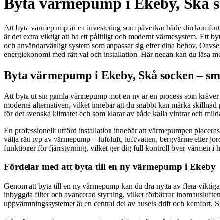
Byta värmepump i Ekeby, Skå soc
Att byta värmepump är en investering som påverkar både din komfort 
är det extra viktigt att ha ett pålitligt och modernt värmesystem. Ett 
och användarvänligt system som anpassar sig efter dina behov. Oavse
energiekonomi med rätt val och installation. Här nedan kan du läsa me
Byta värmepump i Ekeby, Skå socken – smid
Att byta ut sin gamla värmepump mot en ny är en process som kräver b
moderna alternativen, vilket innebär att du snabbt kan märka skillnad 
för det svenska klimatet och som klarar av både kalla vintrar och mil
En professionellt utförd installation innebär att värmepumpen placera
välja rätt typ av värmepump – luft/luft, luft/vatten, bergvärme eller
funktioner för fjärrstyrning, vilket ger dig full kontroll över värmen i
Fördelar med att byta till en ny värmepump i Ekeby
Genom att byta till en ny värmepump kan du dra nytta av flera viktig
inbyggda filter och avancerad styrning, vilket förbättrar inomhusluften
uppvärmningssystemet är en central del av husets drift och komfort. Sl