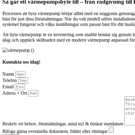
Så går ett värmepumpsbyte till – från rådgivning till f
Processen att byta värmepump börjar alltid med en noggrann genomgån
bäst för just dina förutsättningar. När du valt modell utförs installation
systemet fungerar och vilka inställningar som passar bäst för ditt hush
Att byta värmepump är en investering som snabbt betalar sig genom lä
idag och upptäck skillnaden med en modern värmepump anpassad för 
Kontakta oss idag!
Namn
Telefon
Email
Adress + Ort
Beskriv ert behov, förutsättningar, antal m2 & önskat startdatum
Bifoga gärna eventuella dokument, bilder eller ritningar