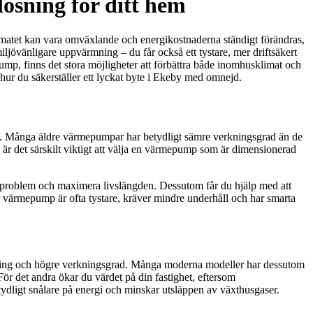
ösning för ditt hem
matet kan vara omväxlande och energikostnaderna ständigt förändras,
iljövänligare uppvärmning – du får också ett tystare, mer driftsäkert
p, finns det stora möjligheter att förbättra både inomhusklimat och
hur du säkerställer ett lyckat byte i Ekeby med omnejd.
igt. Många äldre värmepumpar har betydligt sämre verkningsgrad än de
 är det särskilt viktigt att välja en värmepump som är dimensionerad
ida problem och maximera livslängden. Dessutom får du hjälp med att
n värmepump är ofta tystare, kräver mindre underhåll och har smarta
rukning och högre verkningsgrad. Många moderna modeller har dessutom
För det andra ökar du värdet på din fastighet, eftersom
tydligt snålare på energi och minskar utsläppen av växthusgaser.