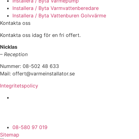
Installera / Byta Värmepump
Installera / Byta Varmvattenberedare
Installera / Byta Vattenburen Golvvärme
Kontakta oss
Kontakta oss idag för en fri offert.
Nicklas
– Reception
Nummer: 08-502 48 633
Mail: offert@varmeinstallator.se
Integritetspolicy
Vi utför Värmeinstallationer över hela Sverige:
Stockholm - Uppland - Roslagen - Dalarna -
Västmanland - Sörmland - Göteborg - Skåne -
Östergötland - Örebro - Småland
08-580 97 019
Sitemap