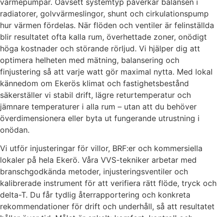
värmepumpar. Oavsett systemtyp påverkar balansen i
radiatorer, golvvärmeslingor, shunt och cirkulationspump
hur värmen fördelas. När flöden och ventiler är felinställda
blir resultatet ofta kalla rum, överhettade zoner, onödigt
höga kostnader och störande rörljud. Vi hjälper dig att
optimera helheten med mätning, balansering och
finjustering så att varje watt gör maximal nytta. Med lokal
kännedom om Ekerös klimat och fastighetsbestånd
säkerställer vi stabil drift, lägre returtemperatur och
jämnare temperaturer i alla rum – utan att du behöver
överdimensionera eller byta ut fungerande utrustning i
onödan.
Vi utför injusteringar för villor, BRF:er och kommersiella
lokaler på hela Ekerö. Våra VVS-tekniker arbetar med
branschgodkända metoder, injusteringsventiler och
kalibrerade instrument för att verifiera rätt flöde, tryck och
delta-T. Du får tydlig återrapportering och konkreta
rekommendationer för drift och underhåll, så att resultatet