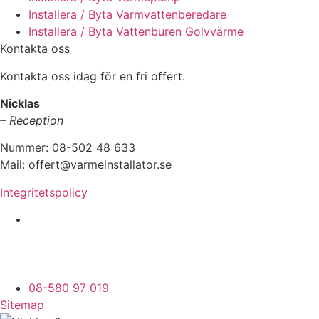
Installera / Byta Varmvattenberedare
Installera / Byta Vattenburen Golvvärme
Kontakta oss
Kontakta oss idag för en fri offert.
Nicklas
– Reception
Nummer: 08-502 48 633
Mail: offert@varmeinstallator.se
Integritetspolicy
Vi utför Värmeinstallationer över hela Sverige:
Stockholm - Uppland - Roslagen - Dalarna -
Västmanland - Sörmland - Göteborg - Skåne -
Östergötland - Örebro - Småland
08-580 97 019
Sitemap