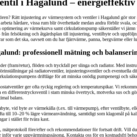
ntil i Hagalund – energieffektiv
ren? Rätt injustering av värmesystem och ventiler i Hagalund gör stor 
arbeta hårdare, vissa rum blir överhettade medan andra förblir svala, 
ch optimering av värmekurva samt cirkulationspump säkerställer vi jämn 
 från felsökning och åtgärdsplan till injustering, ventilbyte och uppfö
rar som det ska, oavsett om du har fjärrvärme, panna, bergvärme eller lu
alund: professionell mätning och balanseri
ader (fram/retur), flöden och tryckfall per slinga och radiator. Med in
förinställningar på radiatorventiler, injusteringsventiler och eventuella di
kulationspumpens driftläge för att minska onödig pumpenergi och säkerstä
rmostatventiler ger ofta ryckig reglering och temperaturspikar. Vi rekom
kan en differenstrycksventil i stam minska övertryck, motverka sus och gö
timal balans.
mbyte, vid byte av värmekälla (t.ex. till värmepump), efter ventilbyte, e
ofta till 10–20 % lägre värmeanvändning, samtidigt som klagomål på kal
r i stället för tvära kast.
sta, mätprotokoll före/efter och rekommendationer för fortsatt drift. Vill
r inför varje uppvärmningssäsong. Kontakta oss för en kostnadsfri be