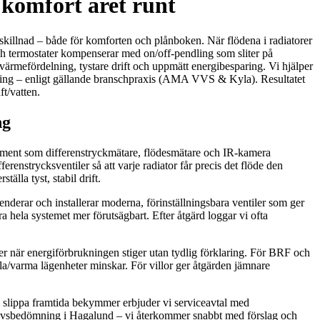
 komfort året runt
skillnad – både för komforten och plånboken. När flödena i radiatorer
och termostater kompenserar med on/off-pendling som sliter på
värmefördelning, tystare drift och uppmätt energibesparing. Vi hjälper
ljning – enligt gällande branschpraxis (AMA VVS & Kyla). Resultatet
ft/vatten.
ng
strument som differenstryckmätare, flödesmätare och IR-kamera
fferenstrycksventiler så att varje radiator får precis det flöde den
lla tyst, stabil drift.
menderar och installerar moderna, förinställningsbara ventiler som ger
ra hela systemet mer förutsägbart. Efter åtgärd loggar vi ofta
ller när energiförbrukningen stiger utan tydlig förklaring. För BRF och
la/varma lägenheter minskar. För villor ger åtgärden jämnare
 du slippa framtida bekymmer erbjuder vi serviceavtal med
hovsbedömning i Hagalund – vi återkommer snabbt med förslag och