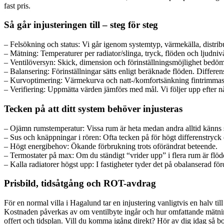
fast pris.
Så går injusteringen till – steg för steg
– Felsökning och status: Vi går igenom systemtyp, värmekälla, distribu
– Mätning: Temperaturer per radiator/slinga, tryck, flöden och ljudniv
– Ventilöversyn: Skick, dimension och förinställningsmöjlighet bedöms
– Balansering: Förinställningar sätts enligt beräknade flöden. Differen
– Kurvoptimering: Värmekurva och natt-/komfortsänkning fintrimmas 
– Verifiering: Uppmätta värden jämförs med mål. Vi följer upp efter några
Tecken på att ditt system behöver injusteras
– Ojämn rumstemperatur: Vissa rum är heta medan andra alltid känns 
– Sus och knäppningar i rören: Ofta tecken på för högt differenstryck 
– Högt energibehov: Ökande förbrukning trots oförändrat beteende.
– Termostater på max: Om du ständigt “vrider upp” i flera rum är flöd
– Kalla radiatorer högst upp: I fastigheter tyder det på obalanserad förd
Prisbild, tidsåtgång och ROT-avdrag
För en normal villa i Hagalund tar en injustering vanligtvis en halv t
Kostnaden påverkas av om ventilbyte ingår och hur omfattande mätnin
offert och tidsplan. Vill du komma igång direkt? Hör av dig idag så bo