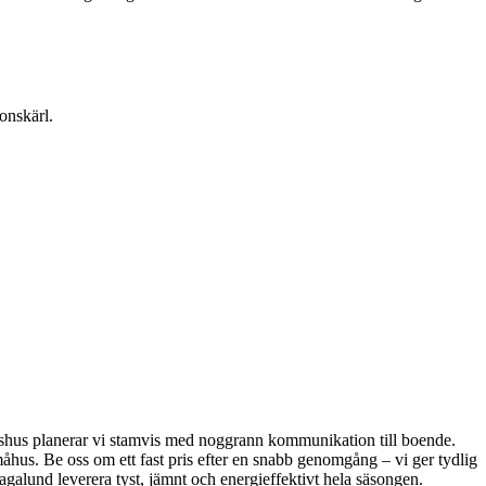
onskärl.
stadshus planerar vi stamvis med noggrann kommunikation till boende.
us. Be oss om ett fast pris efter en snabb genomgång – vi ger tydlig
agalund leverera tyst, jämnt och energieffektivt hela säsongen.