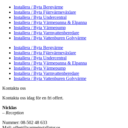
Installera / Byta Bergvärme
Installera / Byta Fjärrvärmeväxlare
Installera / Byta Undercentral
Installera / Byta Värmepanna & Elpanna
Installera / Byta Värmepump
Installera / Byta Varmvattenberedare
Installera / Byta Vattenburen Golvvärme
Installera / Byta Bergvärme
Installera / Byta Fjärrvärmeväxlare
Installera / Byta Undercentral
Installera / Byta Värmepanna & Elpanna
Installera / Byta Värmepump
Installera / Byta Varmvattenberedare
Installera / Byta Vattenburen Golvvärme
Kontakta oss
Kontakta oss idag för en fri offert.
Nicklas
– Reception
Nummer: 08-502 48 633
Mail: offert@varmeinstallator.se