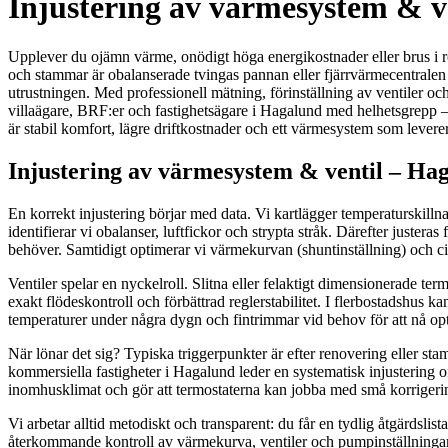
Injustering av värmesystem & ve
Upplever du ojämn värme, onödigt höga energikostnader eller brus i rö
och stammar är obalanserade tvingas pannan eller fjärrvärmecentralen 
utrustningen. Med professionell mätning, förinställning av ventiler o
villaägare, BRF:er och fastighetsägare i Hagalund med helhetsgrepp –
är stabil komfort, lägre driftkostnader och ett värmesystem som levere
Injustering av värmesystem & ventil – Hag
En korrekt injustering börjar med data. Vi kartlägger temperaturskilln
identifierar vi obalanser, luftfickor och strypta stråk. Därefter justeras 
behöver. Samtidigt optimerar vi värmekurvan (shuntinställning) och cir
Ventiler spelar en nyckelroll. Slitna eller felaktigt dimensionerade te
exakt flödeskontroll och förbättrad reglerstabilitet. I flerbostadshus 
temperaturer under några dygn och fintrimmar vid behov för att nå op
När lönar det sig? Typiska triggerpunkter är efter renovering eller sta
kommersiella fastigheter i Hagalund leder en systematisk injustering 
inomhusklimat och gör att termostaterna kan jobba med små korrigeringa
Vi arbetar alltid metodiskt och transparent: du får en tydlig åtgärdsli
återkommande kontroll av värmekurva, ventiler och pumpinställninga