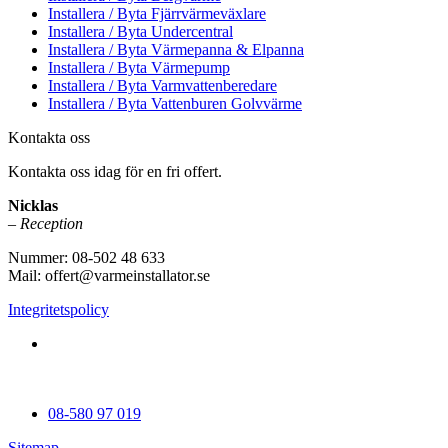
Installera / Byta Fjärrvärmeväxlare
Installera / Byta Undercentral
Installera / Byta Värmepanna & Elpanna
Installera / Byta Värmepump
Installera / Byta Varmvattenberedare
Installera / Byta Vattenburen Golvvärme
Kontakta oss
Kontakta oss idag för en fri offert.
Nicklas
– Reception
Nummer: 08-502 48 633
Mail: offert@varmeinstallator.se
Integritetspolicy
Vi utför Värmeinstallationer över hela Sverige: Stockholm -
Uppland - Roslagen - Dalarna - Västmanland - Sörmland -
Göteborg - Skåne - Östergötland - Örebro - Småland
08-580 97 019
Sitemap