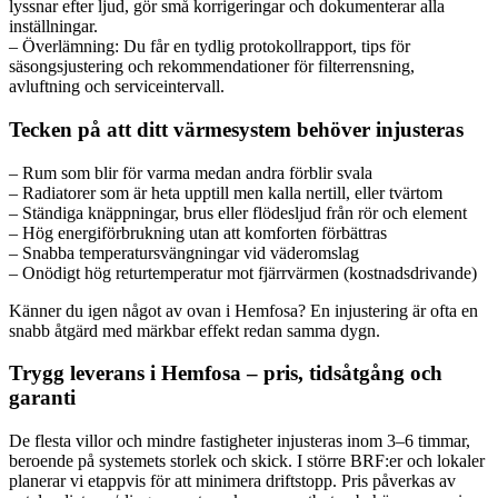
lyssnar efter ljud, gör små korrigeringar och dokumenterar alla
inställningar.
– Överlämning: Du får en tydlig protokollrapport, tips för
säsongsjustering och rekommendationer för filterrensning,
avluftning och serviceintervall.
Tecken på att ditt värmesystem behöver injusteras
– Rum som blir för varma medan andra förblir svala
– Radiatorer som är heta upptill men kalla nertill, eller tvärtom
– Ständiga knäppningar, brus eller flödesljud från rör och element
– Hög energiförbrukning utan att komforten förbättras
– Snabba temperatursvängningar vid väderomslag
– Onödigt hög returtemperatur mot fjärrvärmen (kostnadsdrivande)
Känner du igen något av ovan i Hemfosa? En injustering är ofta en
snabb åtgärd med märkbar effekt redan samma dygn.
Trygg leverans i Hemfosa – pris, tidsåtgång och
garanti
De flesta villor och mindre fastigheter injusteras inom 3–6 timmar,
beroende på systemets storlek och skick. I större BRF:er och lokaler
planerar vi etappvis för att minimera driftstopp. Pris påverkas av