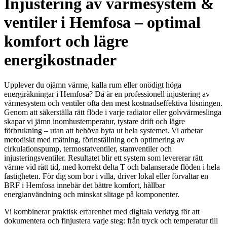
Injustering av värmesystem &
ventiler i Hemfosa – optimal
komfort och lägre
energikostnader
Upplever du ojämn värme, kalla rum eller onödigt höga
energiräkningar i Hemfosa? Då är en professionell injustering av
värmesystem och ventiler ofta den mest kostnadseffektiva lösningen.
Genom att säkerställa rätt flöde i varje radiator eller golvvärmeslinga
skapar vi jämn inomhustemperatur, tystare drift och lägre
förbrukning – utan att behöva byta ut hela systemet. Vi arbetar
metodiskt med mätning, förinställning och optimering av
cirkulationspump, termostatventiler, stamventiler och
injusteringsventiler. Resultatet blir ett system som levererar rätt
värme vid rätt tid, med korrekt delta T och balanserade flöden i hela
fastigheten. För dig som bor i villa, driver lokal eller förvaltar en
BRF i Hemfosa innebär det bättre komfort, hållbar
energianvändning och minskat slitage på komponenter.
Vi kombinerar praktisk erfarenhet med digitala verktyg för att
dokumentera och finjustera varje steg: från tryck och temperatur till