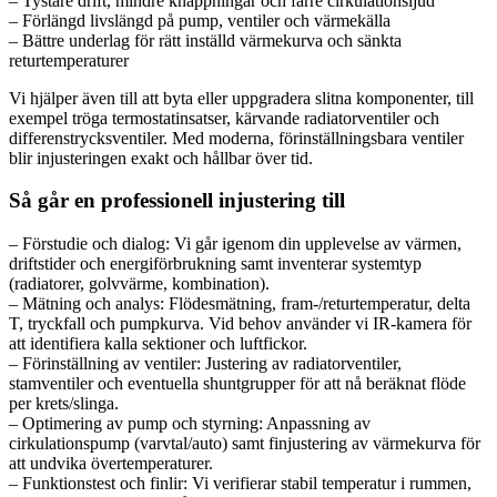
– Tystare drift, mindre knäppningar och färre cirkulationsljud
– Förlängd livslängd på pump, ventiler och värmekälla
– Bättre underlag för rätt inställd värmekurva och sänkta
returtemperaturer
Vi hjälper även till att byta eller uppgradera slitna komponenter, till
exempel tröga termostatinsatser, kärvande radiatorventiler och
differenstrycksventiler. Med moderna, förinställningsbara ventiler
blir injusteringen exakt och hållbar över tid.
Så går en professionell injustering till
– Förstudie och dialog: Vi går igenom din upplevelse av värmen,
driftstider och energiförbrukning samt inventerar systemtyp
(radiatorer, golvvärme, kombination).
– Mätning och analys: Flödesmätning, fram-/returtemperatur, delta
T, tryckfall och pumpkurva. Vid behov använder vi IR-kamera för
att identifiera kalla sektioner och luftfickor.
– Förinställning av ventiler: Justering av radiatorventiler,
stamventiler och eventuella shuntgrupper för att nå beräknat flöde
per krets/slinga.
– Optimering av pump och styrning: Anpassning av
cirkulationspump (varvtal/auto) samt finjustering av värmekurva för
att undvika övertemperaturer.
– Funktionstest och finlir: Vi verifierar stabil temperatur i rummen,