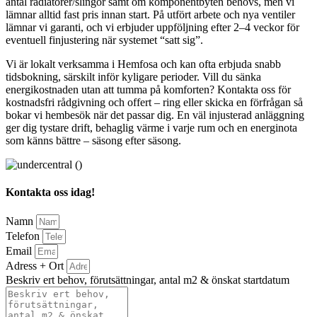
antal radiatorer/slingor samt om komponentbyten behövs, men vi
lämnar alltid fast pris innan start. På utfört arbete och nya ventiler
lämnar vi garanti, och vi erbjuder uppföljning efter 2–4 veckor för
eventuell finjustering när systemet “satt sig”.
Vi är lokalt verksamma i Hemfosa och kan ofta erbjuda snabb
tidsbokning, särskilt inför kyligare perioder. Vill du sänka
energikostnaden utan att tumma på komforten? Kontakta oss för
kostnadsfri rådgivning och offert – ring eller skicka en förfrågan så
bokar vi hembesök när det passar dig. En väl injusterad anläggning
ger dig tystare drift, behaglig värme i varje rum och en energinota
som känns bättre – säsong efter säsong.
Kontakta oss idag!
Namn
Telefon
Email
Adress + Ort
Beskriv ert behov, förutsättningar, antal m2 & önskat startdatum