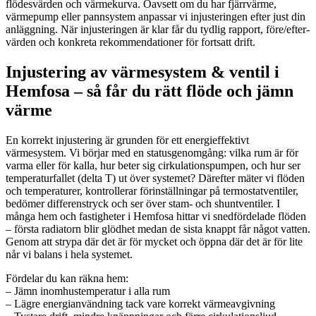
flödesvärden och värmekurva. Oavsett om du har fjärrvärme,
värmepump eller pannsystem anpassar vi injusteringen efter just din
anläggning. När injusteringen är klar får du tydlig rapport, före/efter-
värden och konkreta rekommendationer för fortsatt drift.
Injustering av värmesystem & ventil i
Hemfosa – så får du rätt flöde och jämn
värme
En korrekt injustering är grunden för ett energieffektivt
värmesystem. Vi börjar med en statusgenomgång: vilka rum är för
varma eller för kalla, hur beter sig cirkulationspumpen, och hur ser
temperaturfallet (delta T) ut över systemet? Därefter mäter vi flöden
och temperaturer, kontrollerar förinställningar på termostatventiler,
bedömer differenstryck och ser över stam- och shuntventiler. I
många hem och fastigheter i Hemfosa hittar vi snedfördelade flöden
– första radiatorn blir glödhet medan de sista knappt får något vatten.
Genom att strypa där det är för mycket och öppna där det är för lite
når vi balans i hela systemet.
Fördelar du kan räkna hem:
– Jämn inomhustemperatur i alla rum
– Lägre energianvändning tack vare korrekt värmeavgivning