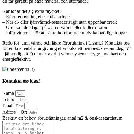
du får garanti på både material och utförande.
När lönar det sig extra mycket?
– Efter renovering eller radiatorbyte
– När el- eller fjärrvärmekostnader stigit utan uppenbar orsak
– Om boende klagar på ojämn värme eller buller i rören
– Inför vintern – för att säkra komfort och undvika onödiga toppar
Redo för jämn värme och lägre förbrukning i Lissma? Kontakta oss
för en kostnadsfri rådgivning eller boka ett hembesök redan idag. Vi
hjälper dig att få ut max av ditt värmesystem – tryggt, mätbart och
energieffektivt.
Kontakta oss idag!
Namn
Telefon
Email
Adress + Ort
Beskriv ert behov, förutsättningar, antal m2 & önskat startdatum