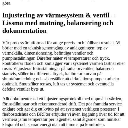
göra.
Injustering av värmesystem & ventil –
Lissma med mätning, balansering och
dokumentation
Vår process är utformad för att ge precisa och hållbara resultat. Vi
börjar med en teknisk genomgång av anläggningen: typ av
värmekälla, dimensionering, befintliga ventiler och
pumpinställningar. Därefter mäter vi temperaturer och tryck,
kontrollerar flöden och kartlägger var i systemet värmen fastnar eller
rusar. Vi justerar förinställningar på radiatorventiler, balanserar
stamvis, ställer in differentialtryck, kalibrerar kurvan på
shunt/framledning och säkerställer att cirkulationspumpen arbetar
optimalt. Smutsfilter rensas, luft tas ur systemet och eventuella
defekta ventiler byts ut.
Allt dokumenteras i ett injusteringsprotokoll med uppmätta värden,
förinställningar och rekommenderad drift. Det gör framtida service
enklare och ger dig ett kvitto på att systemet verkligen presterar. I
flerbostadshus och BRF:er erbjuder vi även loggning över tid för att
verifiera jämn temperatur per lägenhet, samt åtgärder som minskar
klagomål och sparar energi utan att tumma på komforten.