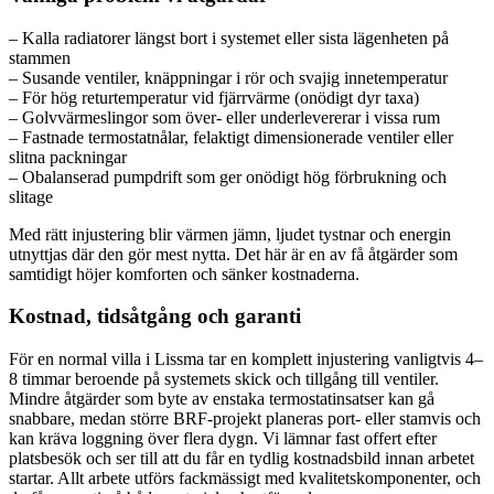
– Kalla radiatorer längst bort i systemet eller sista lägenheten på
stammen
– Susande ventiler, knäppningar i rör och svajig innetemperatur
– För hög returtemperatur vid fjärrvärme (onödigt dyr taxa)
– Golvvärmeslingor som över- eller underlevererar i vissa rum
– Fastnade termostatnålar, felaktigt dimensionerade ventiler eller
slitna packningar
– Obalanserad pumpdrift som ger onödigt hög förbrukning och
slitage
Med rätt injustering blir värmen jämn, ljudet tystnar och energin
utnyttjas där den gör mest nytta. Det här är en av få åtgärder som
samtidigt höjer komforten och sänker kostnaderna.
Kostnad, tidsåtgång och garanti
För en normal villa i Lissma tar en komplett injustering vanligtvis 4–
8 timmar beroende på systemets skick och tillgång till ventiler.
Mindre åtgärder som byte av enstaka termostatinsatser kan gå
snabbare, medan större BRF-projekt planeras port- eller stamvis och
kan kräva loggning över flera dygn. Vi lämnar fast offert efter
platsbesök och ser till att du får en tydlig kostnadsbild innan arbetet
startar. Allt arbete utförs fackmässigt med kvalitetskomponenter, och