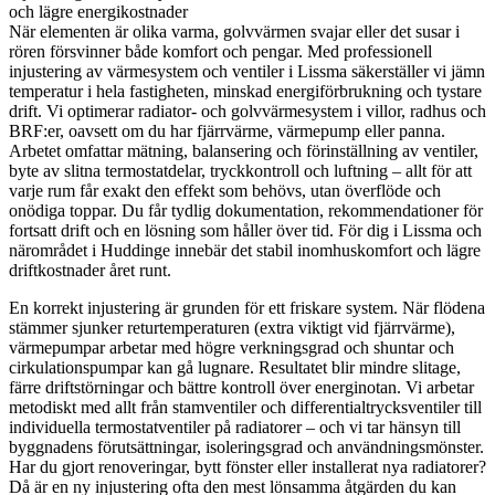
och lägre energikostnader
När elementen är olika varma, golvvärmen svajar eller det susar i
rören försvinner både komfort och pengar. Med professionell
injustering av värmesystem och ventiler i Lissma säkerställer vi jämn
temperatur i hela fastigheten, minskad energiförbrukning och tystare
drift. Vi optimerar radiator- och golvvärmesystem i villor, radhus och
BRF:er, oavsett om du har fjärrvärme, värmepump eller panna.
Arbetet omfattar mätning, balansering och förinställning av ventiler,
byte av slitna termostatdelar, tryckkontroll och luftning – allt för att
varje rum får exakt den effekt som behövs, utan överflöde och
onödiga toppar. Du får tydlig dokumentation, rekommendationer för
fortsatt drift och en lösning som håller över tid. För dig i Lissma och
närområdet i Huddinge innebär det stabil inomhuskomfort och lägre
driftkostnader året runt.
En korrekt injustering är grunden för ett friskare system. När flödena
stämmer sjunker returtemperaturen (extra viktigt vid fjärrvärme),
värmepumpar arbetar med högre verkningsgrad och shuntar och
cirkulationspumpar kan gå lugnare. Resultatet blir mindre slitage,
färre driftstörningar och bättre kontroll över energinotan. Vi arbetar
metodiskt med allt från stamventiler och differentialtrycksventiler till
individuella termostatventiler på radiatorer – och vi tar hänsyn till
byggnadens förutsättningar, isoleringsgrad och användningsmönster.
Har du gjort renoveringar, bytt fönster eller installerat nya radiatorer?
Då är en ny injustering ofta den mest lönsamma åtgärden du kan