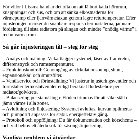
För villor i Lissma handlar det ofta om att få bort kalla hörnrum,
knäppningar och sus, och om att sänka elkostnaderna för
värmepump eller fjärrvärmetaxan genom lägre returtemperatur. Efter
injusteringen märker du snabbare respons i termostaterna, jämnare
fördelning till sista radiatorn på slingan och mindre ”onödig värme” i
redan varma rum.
Så går injusteringen till – steg för steg
– Analys och mätning: Vi kartlägger systemet, läser av fram/retur,
differenstryck och rumstemperaturer.
– Funktionskontroll: Genomgång av cirkulationspump, shunt,
expansionskärl och smutsfilter.
– Ventilservice och förinställning: Vi justerar injusteringsventiler och
förinställer termostatventiler enligt beräknat flödesbehov per
radiator/golvkrets.
– Balansering per stam/slinga: Flöden trimmas för att säkerställa
jämn värme i alla zoner.
– Avluftning och finjustering: Systemet avluftas, kurvan optimeras
och pumpdrift anpassas för stabil, energieffektiv gång.
– Protokoll och uppföljning: Du får dokumentation och körschema –
och vid behov ett återbesök för säsongsfinjustering.
Vanliga problem vi åtgärdar