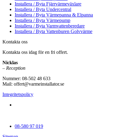
Installera / Byta Fjärrvärmeväxlare
Installera / Byta Undercentral
Installera / Byta Värmepanna & Elpanna
Installera / Byta Värmepump
Installera / Byta Varmvattenberedare
Installera / Byta Vattenburen Golvvärme
Kontakta oss
Kontakta oss idag för en fri offert.
Nicklas
– Reception
Nummer: 08-502 48 633
Mail: offert@varmeinstallator.se
Integritetspolicy
Vi utför Värmeinstallationer över hela Sverige: Stockholm -
Uppland - Roslagen - Dalarna - Västmanland - Sörmland -
Göteborg - Skåne - Östergötland - Örebro - Småland
08-580 97 019
Sitemap