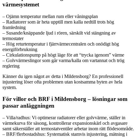
värmesystemet
– Ojämn temperatur mellan rum eller våningsplan
– Radiatorer som är heta upptill men kalla nedtill trots hög
framledning
– Susande/knäppande ljud i rören, särskilt vid stängning av
termostater
– Hög returtemperatur i fjärrvärmecentralen och onödigt hög
energiförbrukning
– Cirkulationspump på högt läge för att “trycka igenom” värme
– Golvvärmeslingor som går varma/kalla om vartannat och trög
reglering
Känner du igen något av detta i Mildensborg? En professionell
injustering löser ofta problemen utan kostsamma byten av hela
system.
För villor och BRF i Mildensborg – lösningar som
passar anläggningen
– Villa/radhus: Vi optimerar radiatorer eller golvvärme, ställer in
värmekurva för säsong, kontrollerar expansionskärl och avgasare
samt säkerställer att termostatventiler arbetar inom rätt flödesområde.
– BRF/flerbostadshus: Systematisk stamvis injustering, mätning i