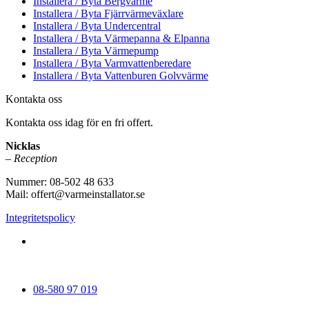
Installera / Byta Bergvärme
Installera / Byta Fjärrvärmeväxlare
Installera / Byta Undercentral
Installera / Byta Värmepanna & Elpanna
Installera / Byta Värmepump
Installera / Byta Varmvattenberedare
Installera / Byta Vattenburen Golvvärme
Kontakta oss
Kontakta oss idag för en fri offert.
Nicklas
– Reception
Nummer: 08-502 48 633
Mail: offert@varmeinstallator.se
Integritetspolicy
Vi utför Värmeinstallationer över hela Sverige: Stockholm -
Uppland - Roslagen - Dalarna - Västmanland - Sörmland -
Göteborg - Skåne - Östergötland - Örebro - Småland
08-580 97 019