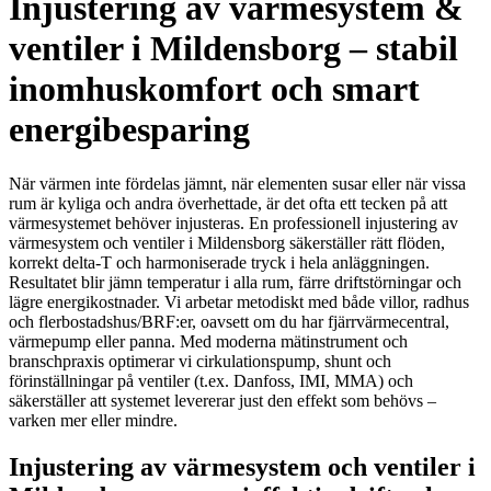
Injustering av värmesystem &
ventiler i Mildensborg – stabil
inomhuskomfort och smart
energibesparing
När värmen inte fördelas jämnt, när elementen susar eller när vissa
rum är kyliga och andra överhettade, är det ofta ett tecken på att
värmesystemet behöver injusteras. En professionell injustering av
värmesystem och ventiler i Mildensborg säkerställer rätt flöden,
korrekt delta-T och harmoniserade tryck i hela anläggningen.
Resultatet blir jämn temperatur i alla rum, färre driftstörningar och
lägre energikostnader. Vi arbetar metodiskt med både villor, radhus
och flerbostadshus/BRF:er, oavsett om du har fjärrvärmecentral,
värmepump eller panna. Med moderna mätinstrument och
branschpraxis optimerar vi cirkulationspump, shunt och
förinställningar på ventiler (t.ex. Danfoss, IMI, MMA) och
säkerställer att systemet levererar just den effekt som behövs –
varken mer eller mindre.
Injustering av värmesystem och ventiler i