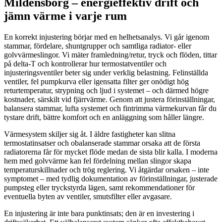
Mildensborg – energieffektiv drift och
jämn värme i varje rum
En korrekt injustering börjar med en helhetsanalys. Vi går igenom
stammar, fördelare, shuntgrupper och samtliga radiator- eller
golvvärmeslingor. Vi mäter framledning/retur, tryck och flöden, tittar
på delta-T och kontrollerar hur termostatventiler och
injusteringsventiler beter sig under verklig belastning. Felinställda
ventiler, fel pumpkurva eller igensatta filter ger onödigt hög
returtemperatur, strypning och ljud i systemet – och därmed högre
kostnader, särskilt vid fjärrvärme. Genom att justera förinställningar,
balansera stammar, lufta systemet och fintrimma värmekurvan får du
tystare drift, bättre komfort och en anläggning som håller längre.
Värmesystem skiljer sig åt. I äldre fastigheter kan slitna
termostatinsatser och obalanserade stammar orsaka att de första
radiatorerna får för mycket flöde medan de sista blir kalla. I moderna
hem med golvvärme kan fel fördelning mellan slingor skapa
temperaturskillnader och trög reglering. Vi åtgärdar orsaken – inte
symptomet – med tydlig dokumentation av förinställningar, justerade
pumpsteg eller tryckstyrda lägen, samt rekommendationer för
eventuella byten av ventiler, smutsfilter eller avgasare.
En injustering är inte bara punktinsats; den är en investering i