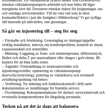
driftssäkerhet. Ett välbalanserat system sänker ofta effektbehovet,
minskar cirkulationspumpens arbetstid och kan bidra till lägre
energinota över tid. Dessutom minskar risken för knäppningar, sus
och onödiga serviceärenden. Vill du veta vad som är mest
kostnadseffektivt i just din fastighet i Mildensborg? Vi ger tydliga
råd baserade på mätvärden, inte gissningar.
Så går en injustering till – steg för steg
– Förstudie och felsökning: Genomgång av ritningar/uppefter
verklig installation, intervju om komfortproblem, kontroll av shunt,
expansionskärl och smutsfilter.
– Mätning: Loggning av fram- och returtemperatur, differenstryck,
flöden och delta-T per stam/radiator eller slingor i golvvärme. IR-
kamera för att hitta kalla zoner.
– Åtgärder: Förinställning av termostatventiler och
injusteringsventiler, optimering av cirkulationspump
(kurva/tryckstyrning), justering av värmekurva och eventuell
avluftning/spolning vid behov.
– Verifiering: Ny mätning och funktionskontroll i drift samt
dokumentation av inställningar för framtida service.
– Överlämning: Rekommendationer för skötsel, serviceintervall och
eventuella komponentbyten för långsiktig prestanda.
Tecken på att det är dags att balansera