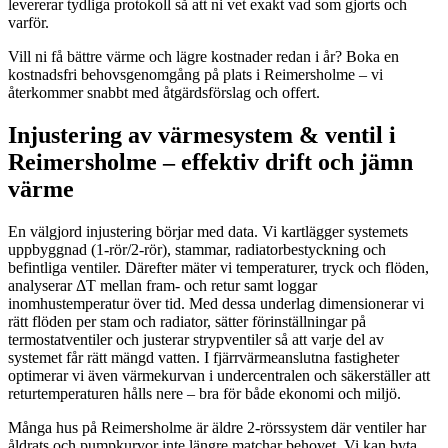
levererar tydliga protokoll så att ni vet exakt vad som gjorts och
varför.
Vill ni få bättre värme och lägre kostnader redan i år? Boka en
kostnadsfri behovsgenomgång på plats i Reimersholme – vi
återkommer snabbt med åtgärdsförslag och offert.
Injustering av värmesystem & ventil i
Reimersholme – effektiv drift och jämn
värme
En välgjord injustering börjar med data. Vi kartlägger systemets
uppbyggnad (1‑rör/2‑rör), stammar, radiatorbestyckning och
befintliga ventiler. Därefter mäter vi temperaturer, tryck och flöden,
analyserar ΔT mellan fram- och retur samt loggar
inomhustemperatur över tid. Med dessa underlag dimensionerar vi
rätt flöden per stam och radiator, sätter förinställningar på
termostatventiler och justerar strypventiler så att varje del av
systemet får rätt mängd vatten. I fjärrvärmeanslutna fastigheter
optimerar vi även värmekurvan i undercentralen och säkerställer att
returtemperaturen hålls nere – bra för både ekonomi och miljö.
Många hus på Reimersholme är äldre 2‑rörssystem där ventiler har
åldrats och pumpkurvor inte längre matchar behovet. Vi kan byta