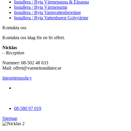
Installera / Byta Värmepanna & Elpanna
Installera / Byta Värmepump
Installera / Byta Varmvattenberedare
Installera / Byta Vattenburen Golvvärme
Kontakta oss
Kontakta oss idag för en fri offert.
Nicklas
– Reception
Nummer: 08-502 48 633
Mail: offert@varmeinstallator.se
Integritetspolicy
Vi utför Värmeinstallationer över hela Sverige: Stockholm -
Uppland - Roslagen - Dalarna - Västmanland - Sörmland -
Göteborg - Skåne - Östergötland - Örebro - Småland
08-580 97 019
Sitemap