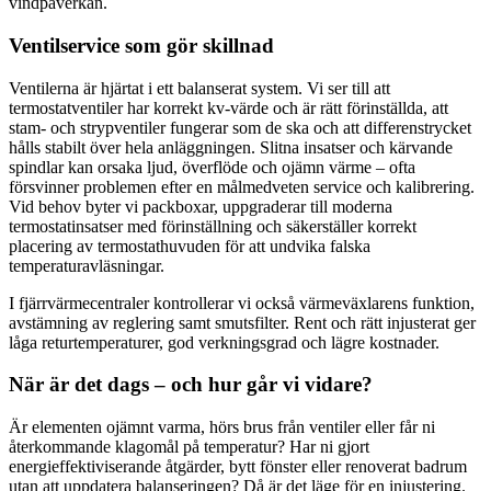
vindpåverkan.
Ventilservice som gör skillnad
Ventilerna är hjärtat i ett balanserat system. Vi ser till att
termostatventiler har korrekt kv‑värde och är rätt förinställda, att
stam- och strypventiler fungerar som de ska och att differenstrycket
hålls stabilt över hela anläggningen. Slitna insatser och kärvande
spindlar kan orsaka ljud, överflöde och ojämn värme – ofta
försvinner problemen efter en målmedveten service och kalibrering.
Vid behov byter vi packboxar, uppgraderar till moderna
termostatinsatser med förinställning och säkerställer korrekt
placering av termostathuvuden för att undvika falska
temperaturavläsningar.
I fjärrvärmecentraler kontrollerar vi också värmeväxlarens funktion,
avstämning av reglering samt smutsfilter. Rent och rätt injusterat ger
låga returtemperaturer, god verkningsgrad och lägre kostnader.
När är det dags – och hur går vi vidare?
Är elementen ojämnt varma, hörs brus från ventiler eller får ni
återkommande klagomål på temperatur? Har ni gjort
energieffektiviserande åtgärder, bytt fönster eller renoverat badrum
utan att uppdatera balanseringen? Då är det läge för en injustering.