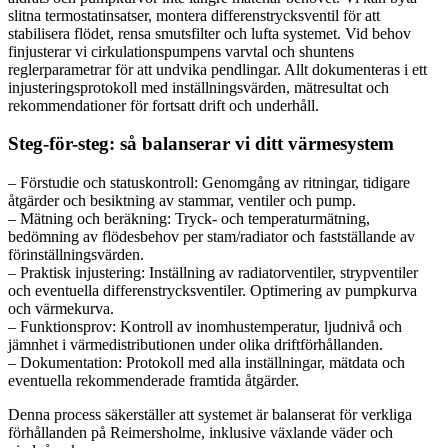
slitna termostatinsatser, montera differenstrycksventil för att
stabilisera flödet, rensa smutsfilter och lufta systemet. Vid behov
finjusterar vi cirkulationspumpens varvtal och shuntens
reglerparametrar för att undvika pendlingar. Allt dokumenteras i ett
injusteringsprotokoll med inställningsvärden, mätresultat och
rekommendationer för fortsatt drift och underhåll.
Steg-för-steg: så balanserar vi ditt värmesystem
– Förstudie och statuskontroll: Genomgång av ritningar, tidigare
åtgärder och besiktning av stammar, ventiler och pump.
– Mätning och beräkning: Tryck- och temperaturmätning,
bedömning av flödesbehov per stam/radiator och fastställande av
förinställningsvärden.
– Praktisk injustering: Inställning av radiatorventiler, strypventiler
och eventuella differenstrycksventiler. Optimering av pumpkurva
och värmekurva.
– Funktionsprov: Kontroll av inomhustemperatur, ljudnivå och
jämnhet i värmedistributionen under olika driftförhållanden.
– Dokumentation: Protokoll med alla inställningar, mätdata och
eventuella rekommenderade framtida åtgärder.
Denna process säkerställer att systemet är balanserat för verkliga
förhållanden på Reimersholme, inklusive växlande väder och