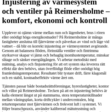
Injustering av värmesystem
och ventiler på Reimersholme –
komfort, ekonomi och kontroll
Upplever ni ojämn värme mellan rum och lägenheter, brus i rören
eller onödigt höga energikostnader? På Reimersholme är många
fastigheter anslutna till fjärrvärme och påverkas av vind och läge vid
vattnet – då blir en korrekt injustering av värmesystemet avgörande.
Genom att balansera flöden, förinställa ventiler och fintrimma
styrkurvor skapar vi jämn och behaglig inomhustemperatur, minskar
slitage och sänker energiåtgången. Vi arbetar metodiskt med
mätning, analys och finjustering för att ert system ska leverera rätt
effekt där den behövs, utan överflödigt flöde eller onödigt hög
framledningstemperatur. Resultatet blir tystare drift, färre klagomål
och en stabil, kostnadseffektiv värme året om.
Tjänsten passar både bostadsrättsföreningar, hyresfastigheter, kontor
och villor på Reimersholme. Tecken på att en injustering behövs är
kalla element längst ut på stammarna, stora temperaturskillnader
mellan våningsplan, korta driftcykler i undercentralen, hög
returtemperatur mot fjärrvärmen och frekvent luft i systemet. Vi
följer branschpraxis, använder kalibrerad mätutrustning och