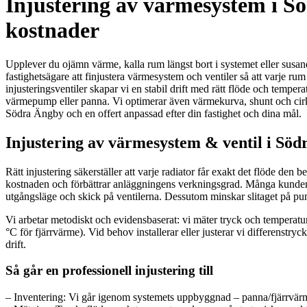
Injustering av värmesystem i S
kostnader
Upplever du ojämn värme, kalla rum längst bort i systemet eller susand
fastighetsägare att finjustera värmesystem och ventiler så att varje ru
injusteringsventiler skapar vi en stabil drift med rätt flöde och temper
värmepump eller panna. Vi optimerar även värmekurva, shunt och cirkul
Södra Ängby och en offert anpassad efter din fastighet och dina mål.
Injustering av värmesystem & ventil i Södr
Rätt injustering säkerställer att varje radiator får exakt det flöde den 
kostnaden och förbättrar anläggningens verkningsgrad. Många kunder 
utgångsläge och skick på ventilerna. Dessutom minskar slitaget på pu
Vi arbetar metodiskt och evidensbaserat: vi mäter tryck och temperature
°C för fjärrvärme). Vid behov installerar eller justerar vi differenstryc
drift.
Så går en professionell injustering till
– Inventering: Vi går igenom systemets uppbyggnad – panna/fjärrvärme