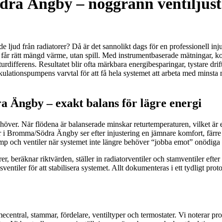
ödra Ängby – noggrann ventiljust
e ljud från radiatorer? Då är det sannolikt dags för en professionell in
m får rätt mängd värme, utan spill. Med instrumentbaserade mätningar, ko
aturdifferens. Resultatet blir ofta märkbara energibesparingar, tystare dr
ationspumpens varvtal för att få hela systemet att arbeta med minsta m
a Ängby – exakt balans för lägre energi
behöver. När flödena är balanserade minskar returtemperaturen, vilket är e
i Bromma/Södra Ängby ser efter injustering en jämnare komfort, färre
mp och ventiler när systemet inte längre behöver “jobba emot” onödiga t
r, beräknar riktvärden, ställer in radiatorventiler och stamventiler efte
ksventiler för att stabilisera systemet. Allt dokumenteras i ett tydligt p
central, stammar, fördelare, ventiltyper och termostater. Vi noterar p