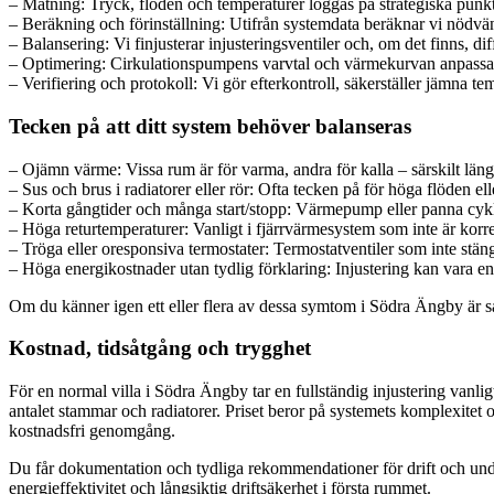
– Mätning: Tryck, flöden och temperaturer loggas på strategiska punk
– Beräkning och förinställning: Utifrån systemdata beräknar vi nödvänd
– Balansering: Vi finjusterar injusteringsventiler och, om det finns, dif
– Optimering: Cirkulationspumpens varvtal och värmekurvan anpassas 
– Verifiering och protokoll: Vi gör efterkontroll, säkerställer jämna 
Tecken på att ditt system behöver balanseras
– Ojämn värme: Vissa rum är för varma, andra för kalla – särskilt läng
– Sus och brus i radiatorer eller rör: Ofta tecken på för höga flöden el
– Korta gångtider och många start/stopp: Värmepump eller panna cykla
– Höga returtemperaturer: Vanligt i fjärrvärmesystem som inte är korre
– Tröga eller oresponsiva termostater: Termostatventiler som inte stän
– Höga energikostnader utan tydlig förklaring: Injustering kan vara en
Om du känner igen ett eller flera av dessa symtom i Södra Ängby är sa
Kostnad, tidsåtgång och trygghet
För en normal villa i Södra Ängby tar en fullständig injustering vanl
antalet stammar och radiatorer. Priset beror på systemets komplexitet oc
kostnadsfri genomgång.
Du får dokumentation och tydliga rekommendationer för drift och unde
energieffektivitet och långsiktig driftsäkerhet i första rummet.