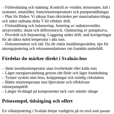
– Förbesiktning och mätning: Kontroll av ventiler, termostater, luft i
systemet, smutsfilter, fram/returtemperaturer och pumpinställningar.
– Plan för flöden: Vi räknar fram riktvärden per stam/radiator/slinga
och sätter målsatta delta T för effektiv drift.
– Förinställning och balansering: Justering av radiatorventiler,
strypventiler, shunt och differenstryck. Optimering av pumpkurva.
– Provdrift och finjustering: Loggning under drift, små korrigeringar
för att säkra stabil temperatur i alla rum.
– Dokumentation och råd: Du får enkla inställningsvärden, tips för
säsongsjustering och rekommendationer om framtida underhåll.
Fördelar du märker direkt i Svalnäs-hus
– Jämn inomhustemperatur utan överhettade eller kalla rum
– Lägre energianvändning genom rätt flöde och lägre framledning
– Tystare system utan brus, knäppningar och onödig cirkulation
– Bättre returtemperatur mot fjärrvärme och effektivare
värmepumpdrift
– Längre livslängd på komponenter tack vare mindre slitage
Prisexempel, tidsåtgång och offert
En villainjustering i Svalnäs börjar vanligtvis på en nivå som passar