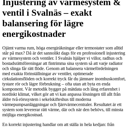
Injustering av värmesystem &
ventil i Svalnäs – exakt
balansering för lägre
energikostnader
Ojämt varma rum, höga energiräkningar eller termostater som alltid
står på max? Då är det sannolikt dags för en professionell injustering
av värmesystem och ventiler. I Svalnäs hjälper vi villor, radhus och
bostadsrättsföreningar att fintrimma sina system så att varje radiator
och slinga får rätt flöde. Genom att balansera värmefördelningen
med exakta förinställningar av ventiler, optimerade
cirkulationsflöden och korrekt tryck får du jämnare inomhuskomfort,
tystare rör och lägre förbrukning – ofta utan att byta en enda
komponent. Vår metodik bygger på mätdata och lång erfarenhet i
nordiskt klimat, vilket gör att vi kan anpassa lösningen till allt från
äldre två-rörssystem i sekelskifteshus till moderna
värmepumpsanläggningar och fjärrvärmecentraler. Resultatet är ett
system som levererar rätt värme, där och när den behövs, till minsta
möjliga energikostnad.
En korrekt injustering handlar om att ställa in hela kedjan: från