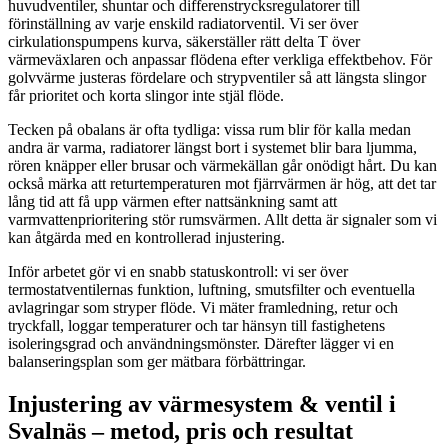
huvudventiler, shuntar och differenstrycksregulatorer till
förinställning av varje enskild radiatorventil. Vi ser över
cirkulationspumpens kurva, säkerställer rätt delta T över
värmeväxlaren och anpassar flödena efter verkliga effektbehov. För
golvvärme justeras fördelare och strypventiler så att längsta slingor
får prioritet och korta slingor inte stjäl flöde.
Tecken på obalans är ofta tydliga: vissa rum blir för kalla medan
andra är varma, radiatorer längst bort i systemet blir bara ljumma,
rören knäpper eller brusar och värmekällan går onödigt hårt. Du kan
också märka att returtemperaturen mot fjärrvärmen är hög, att det tar
lång tid att få upp värmen efter natt­sänkning samt att
varmvattenprioritering stör rumsvärmen. Allt detta är signaler som vi
kan åtgärda med en kontrollerad injustering.
Inför arbetet gör vi en snabb statuskontroll: vi ser över
termostatventilernas funktion, luftning, smutsfilter och eventuella
avlagringar som stryper flöde. Vi mäter framledning, retur och
tryckfall, loggar temperaturer och tar hänsyn till fastighetens
isoleringsgrad och användningsmönster. Därefter lägger vi en
balanseringsplan som ger mätbara förbättringar.
Injustering av värmesystem & ventil i
Svalnäs – metod, pris och resultat