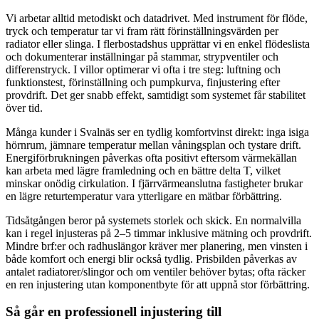
Vi arbetar alltid metodiskt och datadrivet. Med instrument för flöde,
tryck och temperatur tar vi fram rätt förinställningsvärden per
radiator eller slinga. I flerbostadshus upprättar vi en enkel flödeslista
och dokumenterar inställningar på stammar, strypventiler och
differenstryck. I villor optimerar vi ofta i tre steg: luftning och
funktionstest, förinställning och pumpkurva, finjustering efter
provdrift. Det ger snabb effekt, samtidigt som systemet får stabilitet
över tid.
Många kunder i Svalnäs ser en tydlig komfortvinst direkt: inga isiga
hörnrum, jämnare temperatur mellan våningsplan och tystare drift.
Energiförbrukningen påverkas ofta positivt eftersom värmekällan
kan arbeta med lägre framledning och en bättre delta T, vilket
minskar onödig cirkulation. I fjärrvärmeanslutna fastigheter brukar
en lägre returtemperatur vara ytterligare en mätbar förbättring.
Tidsåtgången beror på systemets storlek och skick. En normalvilla
kan i regel injusteras på 2–5 timmar inklusive mätning och provdrift.
Mindre brf:er och radhuslängor kräver mer planering, men vinsten i
både komfort och energi blir också tydlig. Prisbilden påverkas av
antalet radiatorer/slingor och om ventiler behöver bytas; ofta räcker
en ren injustering utan komponentbyte för att uppnå stor förbättring.
Så går en professionell injustering till