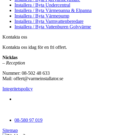
Installera / Byta Undercentral
Installera / Byta Värmepanna & Elpanna
Installera / Byta Värmepump
Installera / Byta Varmvattenberedare
Installera / Byta Vattenburen Golvvärme
Kontakta oss
Kontakta oss idag för en fri offert.
Nicklas
– Reception
Nummer: 08-502 48 633
Mail: offert@varmeinstallator.se
Integritetspolicy
Vi utför Värmeinstallationer över hela Sverige: Stockholm -
Uppland - Roslagen - Dalarna - Västmanland - Sörmland -
Göteborg - Skåne - Östergötland - Örebro - Småland
08-580 97 019
Sitemap