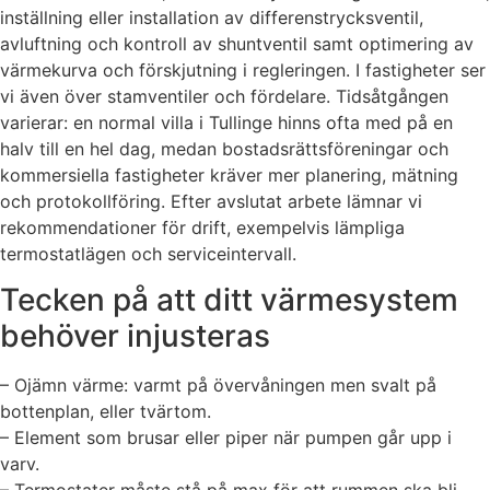
inställning eller installation av differenstrycksventil,
avluftning och kontroll av shuntventil samt optimering av
värmekurva och förskjutning i regleringen. I fastigheter ser
vi även över stamventiler och fördelare. Tidsåtgången
varierar: en normal villa i Tullinge hinns ofta med på en
halv till en hel dag, medan bostadsrättsföreningar och
kommersiella fastigheter kräver mer planering, mätning
och protokollföring. Efter avslutat arbete lämnar vi
rekommendationer för drift, exempelvis lämpliga
termostatlägen och serviceintervall.
Tecken på att ditt värmesystem
behöver injusteras
– Ojämn värme: varmt på övervåningen men svalt på
bottenplan, eller tvärtom.
– Element som brusar eller piper när pumpen går upp i
varv.
– Termostater måste stå på max för att rummen ska bli