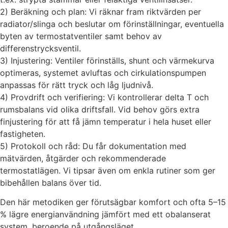
2) Beräkning och plan: Vi räknar fram riktvärden per
radiator/slinga och beslutar om förinställningar, eventuella
byten av termostatventiler samt behov av
differenstrycksventil.
3) Injustering: Ventiler förinställs, shunt och värmekurva
optimeras, systemet avluftas och cirkulationspumpen
anpassas för rätt tryck och låg ljudnivå.
4) Provdrift och verifiering: Vi kontrollerar delta T och
rumsbalans vid olika driftsfall. Vid behov görs extra
finjustering för att få jämn temperatur i hela huset eller
fastigheten.
5) Protokoll och råd: Du får dokumentation med
mätvärden, åtgärder och rekommenderade
termostatlägen. Vi tipsar även om enkla rutiner som ger
bibehållen balans över tid.
Den här metodiken ger förutsägbar komfort och ofta 5–15
% lägre energianvändning jämfört med ett obalanserat
system, beroende på utgångsläget.