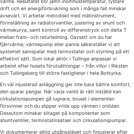
värme. Resultatet blir jämn inomhustemperatur, tystare
drift och en energiförbrukning som i många fall minskar
avsevärt. Vi arbetar metodiskt med mätinstrument,
förinställning av radiatorventiler, justering av shunt och
värmekurva, samt kontroll av differenstryck och delta T
mellan fram- och returledning. Oavsett om du har
fjärrvärme, värmepump eller panna säkerställer vi att
systemet samspelar med termostater och styrning på ett
effektivt sätt. Som lokal aktör i Tullinge anpassar vi
arbetet efter husets förutsättningar – från villor i Riksten
och Tullingeberg till större fastigheter i hela Botkyrka.
En väl injusterad anläggning ger inte bara bättre komfort,
den sparar pengar. När varje ventil är rätt inställd kan
cirkulationspumpen gå lugnare, bruset i elementen
försvinner och du slipper vrida upp värmen i onödan.
Dessutom minskar slitaget på komponenter som
shuntventiler, termostatinsatser och cirkulationspumpar.
Vi dokumenterar alltid utgångsläget och finjusterar efter