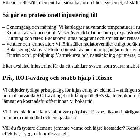
Ett enda felinställt element kan störa balansen i hela systemet, särskil
Så går en professionell injustering till
– Genomgång och mätning: Vi kartlägger nuvarande temperaturer i rumm
– Kontroll av värmecentral: Vi ser över cirkulationspump, expansionskä
– Luftning och filter: Radiatorer luftas noggrant och smutsfilter rensas s
– Ventiler och termostater: Vi förinställer radiatorventiler enligt beräkn
– Balansering stamvis: Flöden finjusteras mellan uppgångar och lägenhet
– Fintrim och uppföljning: Värmekurva och nattsänkning optimeras, och 
Efter avslutad injustering får du ett stabilare system som svarar snabb
Pris, ROT-avdrag och snabb hjälp i Rissne
Vi erbjuder tydliga prisupplägg för injustering av element – antingen s
normalt använda ROT-avdraget och få upp till 30% skattereduktion på
lämnar en kostnadsfri offert innan vi bokar tid.
Vi finns lokalt och kan snabbt vara på plats i Rissne, liksom i närli
minimera din nedtid och energislöseri.
Vill du få tystare element, jämnare värme och lägre kostnader? Kontakta
effektivt, tryggt och professionellt.