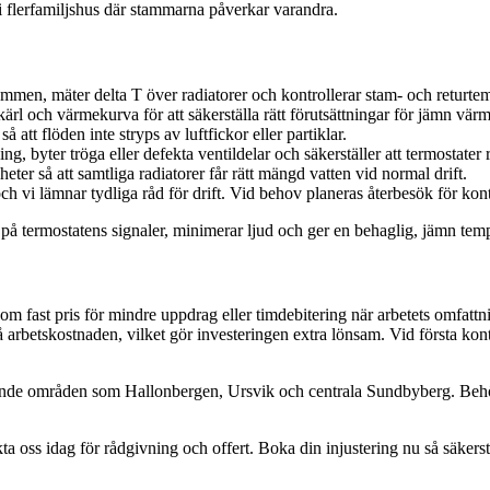
t i flerfamiljshus där stammarna påverkar varandra.
en, mäter delta T över radiatorer och kontrollerar stam- och returtem
rl och värmekurva för att säkerställa rätt förutsättningar för jämn värm
å att flöden inte stryps av luftfickor eller partiklar.
ing, byter tröga eller defekta ventildelar och säkerställer att termostater 
er så att samtliga radiatorer får rätt mängd vatten vid normal drift.
vi lämnar tydliga råd för drift. Vid behov planeras återbesök för kontr
t på termostatens signaler, minimerar ljud och ger en behaglig, jämn tem
om fast pris för mindre uppdrag eller timdebitering när arbetets omfattn
 arbetskostnaden, vilket gör investeringen extra lönsam. Vid första k
ggande områden som Hallonbergen, Ursvik och centrala Sundbyberg. Behövs
 oss idag för rådgivning och offert. Boka din injustering nu så säkerstä