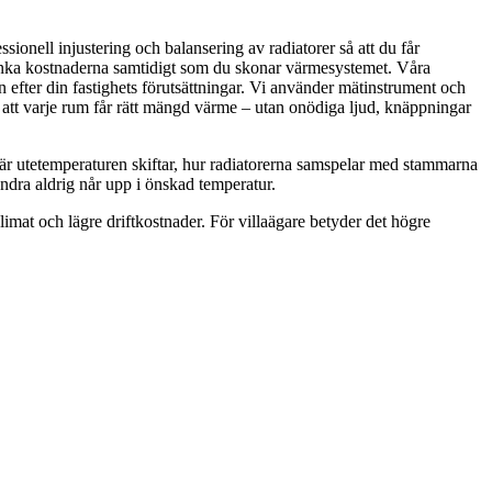
ionell injustering och balansering av radiatorer så att du får
sänka kostnaderna samtidigt som du skonar värmesystemet. Våra
 efter din fastighets förutsättningar. Vi använder mätinstrument och
i att varje rum får rätt mängd värme – utan onödiga ljud, knäppningar
 när utetemperaturen skiftar, hur radiatorerna samspelar med stammarna
ndra aldrig når upp i önskad temperatur.
at och lägre driftkostnader. För villaägare betyder det högre