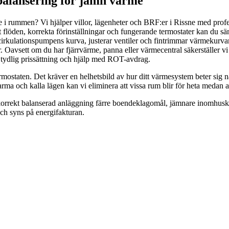
 balansering för jämn värme
 i rummen? Vi hjälper villor, lägenheter och BRF:er i Rissne med profess
 flöden, korrekta förinställningar och fungerande termostater kan du 
 cirkulationspumpens kurva, justerar ventiler och fintrimmar värmekurvan
. Oavsett om du har fjärrvärme, panna eller värmecentral säkerställer v
d, tydlig prissättning och hjälp med ROT-avdrag.
termostaten. Det kräver en helhetsbild av hur ditt värmesystem beter sig
rma och kalla lägen kan vi eliminera att vissa rum blir för heta medan a
rrekt balanserad anläggning färre boendeklagomål, jämnare inomhusklim
ch syns på energifakturan.