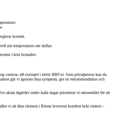
peraturer.
e.
reglerar korrekt.
oll när temperaturen ute skiftar.
peratur i hela bostaden.
ing varierar, till exempel i större BRF:er. Som privatperson kan du
ontakten går vi igenom dina symptom, ger en rekommendation och
 akuta åtgärder under kalla dagar prioriterar vi närområdet för att
ller vi att dina element i Rissne levererar komfort hela vintern –