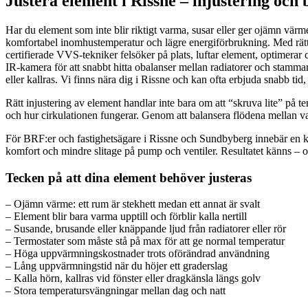
Justera element i Rissne – injustering och
Har du element som inte blir riktigt varma, susar eller ger ojämn värme
komfortabel inomhustemperatur och lägre energiförbrukning. Med rätt
certifierade VVS-tekniker felsöker på plats, luftar element, optimerar
IR-kamera för att snabbt hitta obalanser mellan radiatorer och stammar
eller kallras. Vi finns nära dig i Rissne och kan ofta erbjuda snabb ti
Rätt injustering av element handlar inte bara om att “skruva lite” på 
och hur cirkulationen fungerar. Genom att balansera flödena mellan va
För BRF:er och fastighetsägare i Rissne och Sundbyberg innebär en ko
komfort och mindre slitage på pump och ventiler. Resultatet känns – o
Tecken på att dina element behöver justeras
– Ojämn värme: ett rum är stekhett medan ett annat är svalt
– Element blir bara varma upptill och förblir kalla nertill
– Susande, brusande eller knäppande ljud från radiatorer eller rör
– Termostater som måste stå på max för att ge normal temperatur
– Höga uppvärmningskostnader trots oförändrad användning
– Lång uppvärmningstid när du höjer ett graderslag
– Kalla hörn, kallras vid fönster eller dragkänsla längs golv
– Stora temperatursvängningar mellan dag och natt