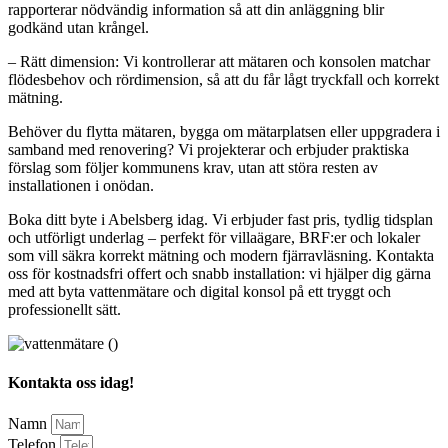
rapporterar nödvändig information så att din anläggning blir
godkänd utan krångel.
– Rätt dimension: Vi kontrollerar att mätaren och konsolen matchar
flödesbehov och rördimension, så att du får lågt tryckfall och korrekt
mätning.
Behöver du flytta mätaren, bygga om mätarplatsen eller uppgradera i
samband med renovering? Vi projekterar och erbjuder praktiska
förslag som följer kommunens krav, utan att störa resten av
installationen i onödan.
Boka ditt byte i Abelsberg idag. Vi erbjuder fast pris, tydlig tidsplan
och utförligt underlag – perfekt för villaägare, BRF:er och lokaler
som vill säkra korrekt mätning och modern fjärravläsning. Kontakta
oss för kostnadsfri offert och snabb installation: vi hjälper dig gärna
med att byta vattenmätare och digital konsol på ett tryggt och
professionellt sätt.
Kontakta oss idag!
Namn
Telefon