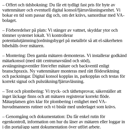
– Offert och tidsbokning: Du får ett tydligt fast pris för byte av
vattenmätare och eventuell digital konsol/fjärravläsningsenhet. Vi
bokar en tid som passar dig och, om det krävs, samordnar med VA-
bolaget.
– Förberedelser på plats: Vi stänger av vattnet, skyddar ytor och
tömmer systemet lokalt. Vi kontrollerar
potentialutjämning/jordningsbygel på metallrör så att el-säkerheten
bibehålls över mätaren.
– Montering: Den gamla mätaren demonteras. Vi installerar godkänd
mätarkonsol (med rätt centrumavstånd och stöd),
avstängningsventiler före/efter mätare och backventil enligt
branschpraxis. Ny vattenmätare monteras med rätt flödesriktning
och packningar. Digital konsol kopplas in, parkopplas och testas för
korrekt signal och pulsräkning/fjärravläsning.
– Test och plombering: Vi tryck- och täthetsprovar, säkerställer att
inget läckage finns och att mätaren registrerar korrekt flöde.
Mätarplatsen görs klar för plombering i enlighet med VA-
huvudmannens rutiner och vi bistår med underlaget som krävs.
– Genomgång och dokumentation: Du får enkel rutin för
egenkontroll, information om hur du läser av mätaren eller loggar in
i din portal/app samt dokumentation över utfört arbete.