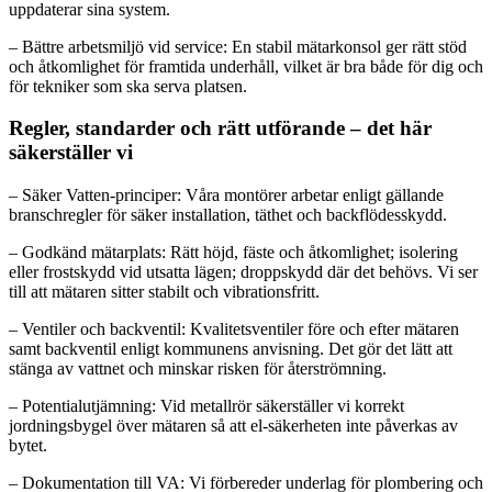
uppdaterar sina system.
– Bättre arbetsmiljö vid service: En stabil mätarkonsol ger rätt stöd
och åtkomlighet för framtida underhåll, vilket är bra både för dig och
för tekniker som ska serva platsen.
Regler, standarder och rätt utförande – det här
säkerställer vi
– Säker Vatten-principer: Våra montörer arbetar enligt gällande
branschregler för säker installation, täthet och backflödesskydd.
– Godkänd mätarplats: Rätt höjd, fäste och åtkomlighet; isolering
eller frostskydd vid utsatta lägen; droppskydd där det behövs. Vi ser
till att mätaren sitter stabilt och vibrationsfritt.
– Ventiler och backventil: Kvalitetsventiler före och efter mätaren
samt backventil enligt kommunens anvisning. Det gör det lätt att
stänga av vattnet och minskar risken för återströmning.
– Potentialutjämning: Vid metallrör säkerställer vi korrekt
jordningsbygel över mätaren så att el-säkerheten inte påverkas av
bytet.
– Dokumentation till VA: Vi förbereder underlag för plombering och