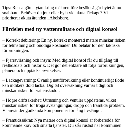
Tips: Rensa gärna ytan kring mätaren före besök så går bytet ännu
snabbare. Behöver du jour eller byta vid akuta läckage? Vi
prioriterar akuta ärenden i Abelsberg.
Fördelen med ny vattenmätare och digital konsol
– Korrekt debitering: En ny, korrekt monterad mätare minskar risken
för felmätning och onödiga kostnader. Du betalar för den faktiska
förbrukningen.
– Fjärravläsning och insyn: Med digital konsol får du tillgång till
realtidsdata och historik. Det gör det enklare att följa förbrukningen,
planera och upptäcka avvikelser.
– Läckagevarning: Ovanlig nattförbrukning eller kontinuerligt flöde
kan indikera dold läcka. Digital övervakning varnar tidigt och
minskar risken för vattenskador.
– Högre driftsäkerhet: Utrusning och ventiler uppdateras, vilket
minskar risken för tröga avstängningar, dropp och framtida problem.
Vi använder godkända komponenter för lång livslängd.
– Framtidssäkrat: Nya mätare och digital konsol är förberedda för
kommande krav och smarta tjänster. Du står rustad när kommunen