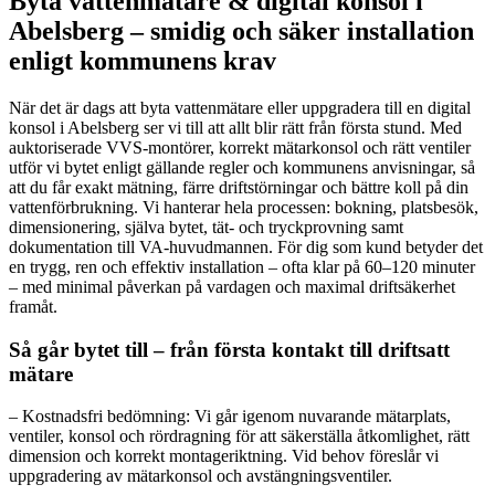
Byta vattenmätare & digital konsol i
Abelsberg – smidig och säker installation
enligt kommunens krav
När det är dags att byta vattenmätare eller uppgradera till en digital
konsol i Abelsberg ser vi till att allt blir rätt från första stund. Med
auktoriserade VVS-montörer, korrekt mätarkonsol och rätt ventiler
utför vi bytet enligt gällande regler och kommunens anvisningar, så
att du får exakt mätning, färre driftstörningar och bättre koll på din
vattenförbrukning. Vi hanterar hela processen: bokning, platsbesök,
dimensionering, själva bytet, tät- och tryckprovning samt
dokumentation till VA-huvudmannen. För dig som kund betyder det
en trygg, ren och effektiv installation – ofta klar på 60–120 minuter
– med minimal påverkan på vardagen och maximal driftsäkerhet
framåt.
Så går bytet till – från första kontakt till driftsatt
mätare
– Kostnadsfri bedömning: Vi går igenom nuvarande mätarplats,
ventiler, konsol och rördragning för att säkerställa åtkomlighet, rätt
dimension och korrekt montageriktning. Vid behov föreslår vi
uppgradering av mätarkonsol och avstängningsventiler.