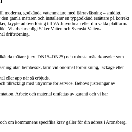
n
a till moderna, godkända vattenmätare med fjärravläsning – smidigt,
ar den gamla mätaren och installerar en typgodkänd ersättare på korrekt
ker, krypterad överföring till VA-huvudman eller din valda plattform.
ltid. Vi arbetar enligt Säker Vatten och Svenskt Vatten-
l driftstörning.
ypgodkända mätare (t.ex. DN15–DN25) och robusta mätarkonsoler som
sning utan hembesök, larm vid onormal förbrukning, läckage eller
al eller app när så erbjuds.
e och tillräckligt med utrymme för service. Behövs justeringar av
tation. Arbete och material omfattas av garanti och vi har
 och om kommunens specifika krav gäller för din adress i Aronsberg.