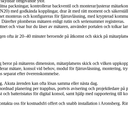
h skyddar omgivande ytor.
tna packningar, kontrollerar backventil och monterar/justerar mätarkons
N20) med godkända kopplingar, drar åt med rätt moment och säkerställer
 monteras och konfigureras för fjärravläsning, med krypterad kommunika
 Därefter plomberas mätaren enligt rutin och serienummer registreras.
tnet och visar hur du läser av mätaren, använder portalen och tolkar lar
gen ofta är 20–40 minuter beroende på åtkomst och skick på mätarplatsen
sberg beror på mätarens dimension, mätarplatsens skick och vilken uppk
luderar mätare, konsol vid behov, modul för fjärravläsning, montering, 
ras separat efter överenskommelse.
g. Akuta ärenden kan ofta lösas samma eller nästa dag.
ordnad planering per trapphus, portvis avisering och projektledare på p
st och batteristatus för digital konsol, samt hjälp med rapportering till
ntakta oss för kostnadsfri offert och snabb installation i Aronsberg. R