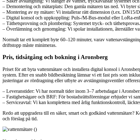
– Säker avstängning: Vi stänger av vattnet, tryckavlastar systemet oc
– Demontering och mätarplats: Den gamla mätaren tas ned. Vi byter sli
– Montering av ny mätare: Vi installerar rätt dimension (t.ex. DN15/D
– Digital konsol och uppkoppling: Puls-/M‑Bus-modul eller LoRa-enhet
– Täthetsprovning och plombering: Systemet tryck- och täthetsprovas.
– Överlämning och genomgång: Vi spolar installationen, återställer vat
Normalt tar ett komplett byte 60–120 minuter, varav vattenavstängnin
driftstopp måste minimeras.
Pris, tidsåtgång och bokning i Aronsberg
Priset för att byta vattenmätare och installera digital konsol i Aron
system. Efter en snabb bildbesiktning lämnar vi ett fast pris som ink
justeringar av rördragning eller utbyte av avstängningsventiler offere
– Leveranstider: Vi har normalt tider inom 3–7 arbetsdagar i Aronsber
– Fastighetsägare och BRF: För bostadsrättsföreningar erbjuder vi sam
– Serviceavtal: Vi kan komplettera med årlig funktionskontroll, läckte
Redo att uppgradera till en säker, smart och godkänd vattenmätare? Ko
och förslag på tid.