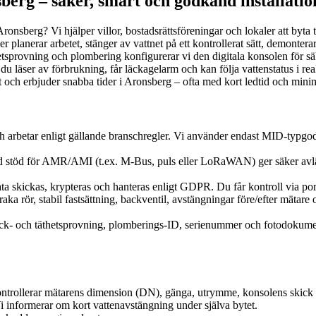
berg – säker, smart och godkänd installatio
Aronsberg? Vi hjälper villor, bostadsrättsföreningar och lokaler att byt
planerar arbetet, stänger av vattnet på ett kontrollerat sätt, demonter
etsprovning och plombering konfigurerar vi den digitala konsolen för sä
u läser av förbrukning, får läckagelarm och kan följa vattenstatus i rea
 erbjuder snabba tider i Aronsberg – ofta med kort ledtid och minima
 och arbetar enligt gällande branschregler. Vi använder endast MID-t
med stöd för AMR/AMI (t.ex. M‑Bus, puls eller LoRaWAN) ger säker avlä
ata skickas, krypteras och hanteras enligt GDPR. Du får kontroll via port
 raka rör, stabil fastsättning, backventil, avstängningar före/efter mätar
ryck- och täthetsprovning, plomberings-ID, serienummer och fotodokumen
 kontrollerar mätarens dimension (DN), gänga, utrymme, konsolens skick
Vi informerar om kort vattenavstängning under själva bytet.