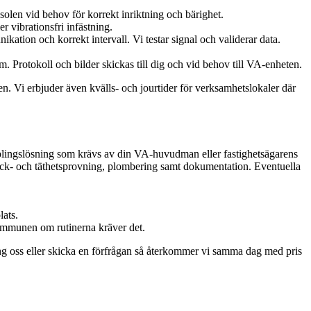
olen vid behov för korrekt inriktning och bärighet.
 vibrationsfri infästning.
tion och korrekt intervall. Vi testar signal och validerar data.
m. Protokoll och bilder skickas till dig och vid behov till VA-enheten.
. Vi erbjuder även kvälls- och jourtider för verksamhetslokaler där
opplingslösning som krävs av din VA-huvudman eller fastighetsägarens
tryck- och täthetsprovning, plombering samt dokumentation. Eventuella
lats.
 kommunen om rutinerna kräver det.
ing oss eller skicka en förfrågan så återkommer vi samma dag med pris