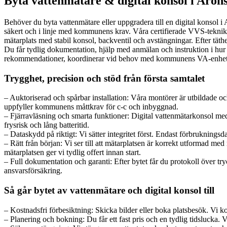
Byta vattenmätare & digital konsol i Arons
Behöver du byta vattenmätare eller uppgradera till en digital konsol i 
säkert och i linje med kommunens krav. Våra certifierade VVS-tekniker 
mätarplats med stabil konsol, backventil och avstängningar. Efter täth
Du får tydlig dokumentation, hjälp med anmälan och instruktion i hur d
rekommendationer, koordinerar vid behov med kommunens VA-enhet och
Trygghet, precision och stöd från första samtalet
– Auktoriserad och spårbar installation: Våra montörer är utbildade
uppfyller kommunens måttkrav för c-c och inbyggnad.
– Fjärravläsning och smarta funktioner: Digital vattenmätarkonsol 
frysrisk och lång batteritid.
– Dataskydd på riktigt: Vi sätter integritet först. Endast förbrukningsd
– Rätt från början: Vi ser till att mätarplatsen är korrekt utformad med
mätarplatsen ger vi tydlig offert innan start.
– Full dokumentation och garanti: Efter bytet får du protokoll över t
ansvarsförsäkring.
Så går bytet av vattenmätare och digital konsol till
– Kostnadsfri förbesiktning: Skicka bilder eller boka platsbesök. Vi
– Planering och bokning: Du får ett fast pris och en tydlig tidslucka. 