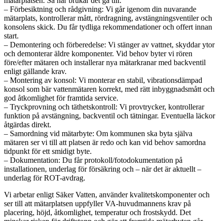
mätarplatsen. Så här brukar det gå till:
– Förbesiktning och rådgivning: Vi går igenom din nuvarande
mätarplats, kontrollerar mått, rördragning, avstängningsventiler och
konsolens skick. Du får tydliga rekommendationer och offert innan
start.
– Demontering och förberedelse: Vi stänger av vattnet, skyddar ytor
och demonterar äldre komponenter. Vid behov byter vi rören
före/efter mätaren och installerar nya mätarkranar med backventil
enligt gällande krav.
– Montering av konsol: Vi monterar en stabil, vibrationsdämpad
konsol som bär vattenmätaren korrekt, med rätt inbyggnadsmått och
god åtkomlighet för framtida service.
– Tryckprovning och täthetskontroll: Vi provtrycker, kontrollerar
funktion på avstängning, backventil och tätningar. Eventuella läckor
åtgärdas direkt.
– Samordning vid mätarbyte: Om kommunen ska byta själva
mätaren ser vi till att platsen är redo och kan vid behov samordna
tidpunkt för ett smidigt byte.
– Dokumentation: Du får protokoll/fotodokumentation på
installationen, underlag för försäkring och – när det är aktuellt –
underlag för ROT-avdrag.
Vi arbetar enligt Säker Vatten, använder kvalitetskomponenter och
ser till att mätarplatsen uppfyller VA-huvudmannens krav på
placering, höjd, åtkomlighet, temperatur och frostskydd. Det