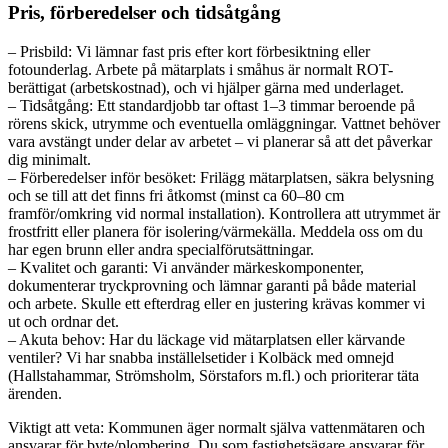
Pris, förberedelser och tidsåtgång
– Prisbild: Vi lämnar fast pris efter kort förbesiktning eller
fotounderlag. Arbete på mätarplats i småhus är normalt ROT-
berättigat (arbetskostnad), och vi hjälper gärna med underlaget.
– Tidsåtgång: Ett standardjobb tar oftast 1–3 timmar beroende på
rörens skick, utrymme och eventuella omläggningar. Vattnet behöver
vara avstängt under delar av arbetet – vi planerar så att det påverkar
dig minimalt.
– Förberedelser inför besöket: Frilägg mätarplatsen, säkra belysning
och se till att det finns fri åtkomst (minst ca 60–80 cm
framför/omkring vid normal installation). Kontrollera att utrymmet är
frostfritt eller planera för isolering/värmekälla. Meddela oss om du
har egen brunn eller andra specialförutsättningar.
– Kvalitet och garanti: Vi använder märkeskomponenter,
dokumenterar tryckprovning och lämnar garanti på både material
och arbete. Skulle ett efterdrag eller en justering krävas kommer vi
ut och ordnar det.
– Akuta behov: Har du läckage vid mätarplatsen eller kärvande
ventiler? Vi har snabba inställelsetider i Kolbäck med omnejd
(Hallstahammar, Strömsholm, Sörstafors m.fl.) och prioriterar täta
ärenden.
Viktigt att veta: Kommunen äger normalt själva vattenmätaren och
ansvarar för byte/plombering. Du som fastighetsägare ansvarar för