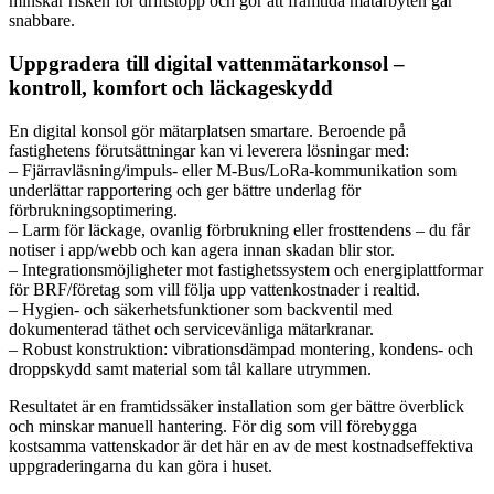
minskar risken för driftstopp och gör att framtida mätarbyten går
snabbare.
Uppgradera till digital vattenmätarkonsol –
kontroll, komfort och läckageskydd
En digital konsol gör mätarplatsen smartare. Beroende på
fastighetens förutsättningar kan vi leverera lösningar med:
– Fjärravläsning/impuls- eller M-Bus/LoRa-kommunikation som
underlättar rapportering och ger bättre underlag för
förbrukningsoptimering.
– Larm för läckage, ovanlig förbrukning eller frosttendens – du får
notiser i app/webb och kan agera innan skadan blir stor.
– Integrationsmöjligheter mot fastighetssystem och energiplattformar
för BRF/företag som vill följa upp vattenkostnader i realtid.
– Hygien- och säkerhetsfunktioner som backventil med
dokumenterad täthet och servicevänliga mätarkranar.
– Robust konstruktion: vibrationsdämpad montering, kondens- och
droppskydd samt material som tål kallare utrymmen.
Resultatet är en framtidssäker installation som ger bättre överblick
och minskar manuell hantering. För dig som vill förebygga
kostsamma vattenskador är det här en av de mest kostnadseffektiva
uppgraderingarna du kan göra i huset.