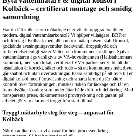
Byta vattenmätare & digital konsol i
Kolbäck – certifierat montage och smidig
samordning
Har du fått kallelse om mätarbyte eller vill du uppgradera till en
modern, digital vattenmätarkonsol? Vi hjälper villaägare, BRF:er
och företag i Kolbäck med allt som rör mätarplatsen: stabil konsol,
godkända avstängningsventiler, backventil, droppskydd och
förberedelser enligt Säker Vatten och kommunens riktlinjer. Själva
vattenmätaren ägs vanligtvis av VA-huvudmannen (Hallstahammars
kommun), men som lokal, certifierad VVS-partner ser vi till att din
installation är korrekt, säker och redo – så att kommunens mätarbyte
går snabbt och utan överraskningar. Passa samtidigt på att byta till en
digital konsol med fjärravläsning och smarta larm; du får bättre
kontroll över förbrukningen, minskar risken för läckage och får en
framtidssäker lösning som underlättar både drift och debitering. Med
transparenta priser, dokumenterad provtryckning och garanti på
arbetet gör vi mätarbytet tryggt från start till mål.
Tryggt mätarbyte steg för steg – anpassat för
Kolbäck
När du anlitar oss tar vi ansvar för hela processen kring