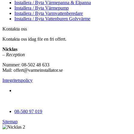
Installera / Byta Värmepanna & Elpanna
Installera / Byta Värmepump
Installera / Byta Varmvattenberedare
Installera / Byta Vattenburen Golvvärme
Kontakta oss
Kontakta oss idag för en fri offert.
Nicklas
– Reception
Nummer: 08-502 48 633
Mail: offert@varmeinstallator.se
Integritetspolicy
Vi utför Värmeinstallationer över hela Sverige: Stockholm -
Uppland - Roslagen - Dalarna - Västmanland - Sörmland -
Göteborg - Skåne - Östergötland - Örebro - Småland
08-580 97 019
Sitemap