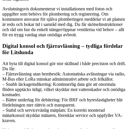
Avslutningsvis dokumenterar vi installationen med foton och
uppgifter som behövs för plombering och registrering. Om
kommunen ansvarar för själva plomberingen meddelar vi att platsen
är redo och bokar tid i samråd med dig. Du får skötselinstruktioner
och råd om hur du enkelt stänger/öppnar ventilerna vid behov – allt
för en trygg vardag utan onödiga avbrott.
Digital konsol och fjärravläsning – tydliga fördelar
för Litslunda
Att byta till digital konsol gör stor skillnad i både precision och drift.
Du får:
– Fjärravläsning utan hembesök: Automatiska avläsningar via radio,
M‑Bus eller LoRa minskar administrativt arbete och felkällor.
– Snabb läckageindikering: Kontinuerlig data gör att onormala
flöden upptäcks tidigt, vilket skyddar mot vattenskador och onödiga
kostnader.
– Bättre underlag för debitering: För BRF och hyresfastigheter blir
fördelningen mer rättvis och transparent.
– Stabil och servicevänlig mätplats: En korrekt monterad
mätarkonsol skyddar mätaren, förenklar service och uppfyller VA-
kraven.