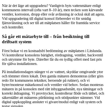
När är det läge att uppgradera? Vanligtvis byts vattenmätare enligt
kommunens intervall (ofta vart 8–10 år), men tecken som kärvande
ventiler, korrosion, dropp eller svår avläsning är också skäl att agera.
Vid uppgradering till digital konsol förbereder vi för smidig
fjärravläsning och ser till att mätplatsen håller för framtida service
och kontroller.
Så går ett mätarbyte till – från besiktning till
driftsatt system
Först bokar vi en kostnadsfri bedömning av mätplatsen i Litslunda.
Vi kontrollerar konsolens bärighet, rördragning, ventiler, backventil
och utrymme för byte. Därefter får du en tydlig offert med fast pris
för själva installationen.
På installationsdagen stänger vi av vattnet, skyddar omgivande ytor
och tömmer rören lokalt. Den gamla mätaren demonteras (eller görs
redo för kommunens tekniker, beroende på rutiner), och vi
byter/monterar mätarkonsol och ventiler vid behov. Sedan monteras
mätaren in på konsolen med rätt inbyggnadsmått, nya tätningar och
korrekt åtdragning. Vi provtrycker, kontrollerar flöde och täthet, och
säkerställer att mätarens pilriktning och stödpunkter stämmer. Vid
digital uppkoppling ansluter vi givare/modul enligt valt system och
testar signalen.