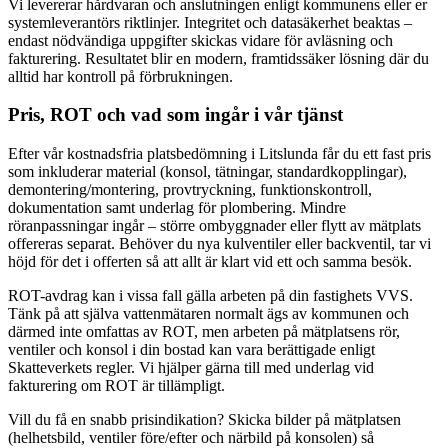
Vi levererar hårdvaran och anslutningen enligt kommunens eller er
systemleverantörs riktlinjer. Integritet och datasäkerhet beaktas –
endast nödvändiga uppgifter skickas vidare för avläsning och
fakturering. Resultatet blir en modern, framtidssäker lösning där du
alltid har kontroll på förbrukningen.
Pris, ROT och vad som ingår i vår tjänst
Efter vår kostnadsfria platsbedömning i Litslunda får du ett fast pris
som inkluderar material (konsol, tätningar, standardkopplingar),
demontering/montering, provtryckning, funktionskontroll,
dokumentation samt underlag för plombering. Mindre
röranpassningar ingår – större ombyggnader eller flytt av mätplats
offereras separat. Behöver du nya kulventiler eller backventil, tar vi
höjd för det i offerten så att allt är klart vid ett och samma besök.
ROT-avdrag kan i vissa fall gälla arbeten på din fastighets VVS.
Tänk på att själva vattenmätaren normalt ägs av kommunen och
därmed inte omfattas av ROT, men arbeten på mätplatsens rör,
ventiler och konsol i din bostad kan vara berättigade enligt
Skatteverkets regler. Vi hjälper gärna till med underlag vid
fakturering om ROT är tillämpligt.
Vill du få en snabb prisindikation? Skicka bilder på mätplatsen
(helhetsbild, ventiler före/efter och närbild på konsolen) så