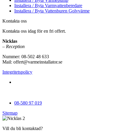
Installera / Byta Värmepump
Installera / Byta Varmvattenberedare
Installera / Byta Vattenburen Golvvärme
Kontakta oss
Kontakta oss idag för en fri offert.
Nicklas
– Reception
Nummer: 08-502 48 633
Mail: offert@varmeinstallator.se
Integritetspolicy
Vi utför Värmeinstallationer över hela Sverige: Stockholm -
Uppland - Roslagen - Dalarna - Västmanland - Sörmland -
Göteborg - Skåne - Östergötland - Örebro - Småland
08-580 97 019
Sitemap
Vill du bli kontaktad?