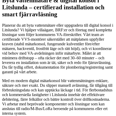
Byta vattenmätare & digital konsol i
Litslunda – certifierad installation och
smart fjärravläsning
Planerar du att byta vattenmätare eller uppgradera till digital konsol i
Litslunda? Vi hjälper villaägare, BRF:er och företag med kompletta
lösningar som följer kommunens VA-föreskrifter. Vårt team av
certifierade VVS-montörer säkerställer att mätplatsen uppfyller
kraven (stabil mätarkonsol, fungerande kulventiler före/efter
mätaren, backventil, frostfritt läge och rätt höjd), och vi koordinerar
vid behov med VA-avdelningen inför mätarbyte. Målet är att
minimera driftstopp – ofta räcker det med 30–60 minuter – och
leverera en installation som är tät, säker och redo för fjärravläsning.
Du får tydlig offert, dokumentation för plombering/registrering samt
garanti på vårt arbete.
Med en modern digital mätarkonsol blir vattenmätningen enklare,
säkrare och mer exakt. Du slipper manuell avläsning, får tillgång till
förbrukningsdata och kan upptäcka läckage i tid. För flerbostadshus
och kommersiella fastigheter i Litslunda innebär det effektivare
debitering, färre felkällor och bättre kontroll över driftkostnaderna.
Vi arbetar med beprövade komponenter och lösningar som kan
anslutas till radio/M‑Bus/LoRa beroende på kommunens eller ert
interna system.