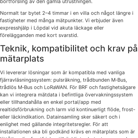
bortforsling av den gamla utrustningen.
Normalt tar bytet 2–4 timmar i en villa och något längre i
fastigheter med många mätpunkter. Vi erbjuder även
expresshjälp i Löpdal vid akuta läckage eller
förelägganden med kort svarstid.
Teknik, kompatibilitet och krav på
mätarplats
Vi levererar lösningar som är kompatibla med vanliga
fjärravläsningssystem: pulsräkning, trådbunden M‑Bus,
trådlös M‑Bus och LoRaWAN. För BRF och fastighetsägare
kan vi integrera mätdata i befintliga övervakningssystem
eller tillhandahålla en enkel portal/app med
realtidsförbrukning och larm vid kontinuerligt flöde, frost-
eller läckindikation. Datainsamling sker säkert och i
enlighet med gällande integritetsregler. För att
installationen ska bli godkänd krävs en mätarplats som är