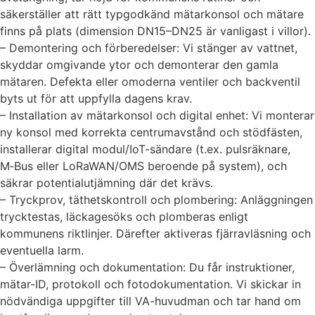
säkerställer att rätt typgodkänd mätarkonsol och mätare
finns på plats (dimension DN15–DN25 är vanligast i villor).
– Demontering och förberedelser: Vi stänger av vattnet,
skyddar omgivande ytor och demonterar den gamla
mätaren. Defekta eller omoderna ventiler och backventil
byts ut för att uppfylla dagens krav.
– Installation av mätarkonsol och digital enhet: Vi monterar
ny konsol med korrekta centrumavstånd och stödfästen,
installerar digital modul/IoT-sändare (t.ex. pulsräknare,
M‑Bus eller LoRaWAN/OMS beroende på system), och
säkrar potentialutjämning där det krävs.
– Tryckprov, täthetskontroll och plombering: Anläggningen
trycktestas, läckagesöks och plomberas enligt
kommunens riktlinjer. Därefter aktiveras fjärravläsning och
eventuella larm.
– Överlämning och dokumentation: Du får instruktioner,
mätar-ID, protokoll och fotodokumentation. Vi skickar in
nödvändiga uppgifter till VA-huvudman och tar hand om