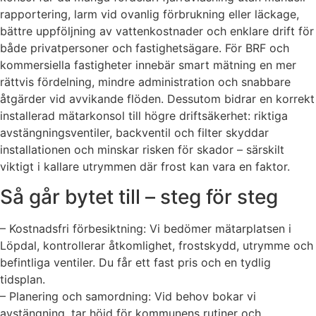
rapportering, larm vid ovanlig förbrukning eller läckage,
bättre uppföljning av vattenkostnader och enklare drift för
både privatpersoner och fastighetsägare. För BRF och
kommersiella fastigheter innebär smart mätning en mer
rättvis fördelning, mindre administration och snabbare
åtgärder vid avvikande flöden. Dessutom bidrar en korrekt
installerad mätarkonsol till högre driftsäkerhet: riktiga
avstängningsventiler, backventil och filter skyddar
installationen och minskar risken för skador – särskilt
viktigt i kallare utrymmen där frost kan vara en faktor.
Så går bytet till – steg för steg
– Kostnadsfri förbesiktning: Vi bedömer mätarplatsen i
Löpdal, kontrollerar åtkomlighet, frostskydd, utrymme och
befintliga ventiler. Du får ett fast pris och en tydlig
tidsplan.
– Planering och samordning: Vid behov bokar vi
avstängning, tar höjd för kommunens rutiner och