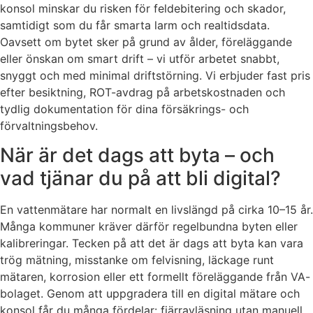
konsol minskar du risken för feldebitering och skador,
samtidigt som du får smarta larm och realtidsdata.
Oavsett om bytet sker på grund av ålder, föreläggande
eller önskan om smart drift – vi utför arbetet snabbt,
snyggt och med minimal driftstörning. Vi erbjuder fast pris
efter besiktning, ROT-avdrag på arbetskostnaden och
tydlig dokumentation för dina försäkrings- och
förvaltningsbehov.
När är det dags att byta – och
vad tjänar du på att bli digital?
En vattenmätare har normalt en livslängd på cirka 10–15 år.
Många kommuner kräver därför regelbundna byten eller
kalibreringar. Tecken på att det är dags att byta kan vara
trög mätning, misstanke om felvisning, läckage runt
mätaren, korrosion eller ett formellt föreläggande från VA-
bolaget. Genom att uppgradera till en digital mätare och
konsol får du många fördelar: fjärravläsning utan manuell