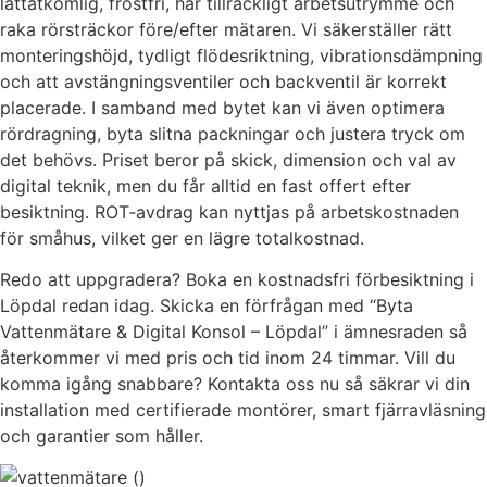
lättåtkomlig, frostfri, har tillräckligt arbetsutrymme och
raka rörsträckor före/efter mätaren. Vi säkerställer rätt
monteringshöjd, tydligt flödesriktning, vibrationsdämpning
och att avstängningsventiler och backventil är korrekt
placerade. I samband med bytet kan vi även optimera
rördragning, byta slitna packningar och justera tryck om
det behövs. Priset beror på skick, dimension och val av
digital teknik, men du får alltid en fast offert efter
besiktning. ROT‑avdrag kan nyttjas på arbetskostnaden
för småhus, vilket ger en lägre totalkostnad.
Redo att uppgradera? Boka en kostnadsfri förbesiktning i
Löpdal redan idag. Skicka en förfrågan med “Byta
Vattenmätare & Digital Konsol – Löpdal” i ämnesraden så
återkommer vi med pris och tid inom 24 timmar. Vill du
komma igång snabbare? Kontakta oss nu så säkrar vi din
installation med certifierade montörer, smart fjärravläsning
och garantier som håller.