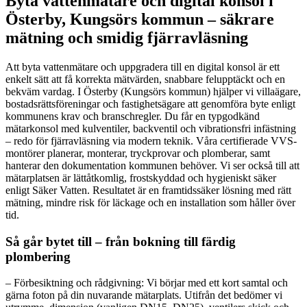
Byta vattenmätare och digital konsol i
Österby, Kungsörs kommun – säkrare
mätning och smidig fjärravläsning
Att byta vattenmätare och uppgradera till en digital konsol är ett
enkelt sätt att få korrekta mätvärden, snabbare felupptäckt och en
bekväm vardag. I Österby (Kungsörs kommun) hjälper vi villaägare,
bostadsrättsföreningar och fastighetsägare att genomföra byte enligt
kommunens krav och branschregler. Du får en typgodkänd
mätarkonsol med kulventiler, backventil och vibrationsfri infästning
– redo för fjärravläsning via modern teknik. Våra certifierade VVS-
montörer planerar, monterar, tryckprovar och plomberar, samt
hanterar den dokumentation kommunen behöver. Vi ser också till att
mätarplatsen är lättåtkomlig, frostskyddad och hygieniskt säker
enligt Säker Vatten. Resultatet är en framtidssäker lösning med rätt
mätning, mindre risk för läckage och en installation som håller över
tid.
Så går bytet till – från bokning till färdig
plombering
– Förbesiktning och rådgivning: Vi börjar med ett kort samtal och
gärna foton på din nuvarande mätarplats. Utifrån det bedömer vi