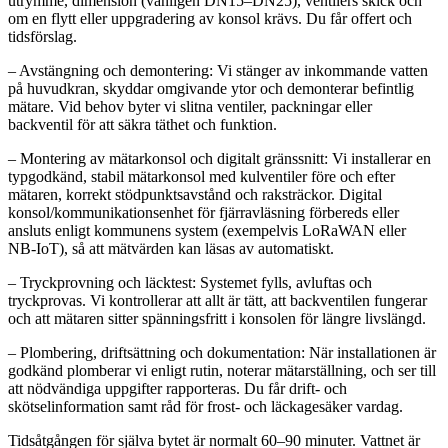
utrymme, dimension (vanligen DN15–DN25), ventilers skick och
om en flytt eller uppgradering av konsol krävs. Du får offert och
tidsförslag.
– Avstängning och demontering: Vi stänger av inkommande vatten
på huvudkran, skyddar omgivande ytor och demonterar befintlig
mätare. Vid behov byter vi slitna ventiler, packningar eller
backventil för att säkra täthet och funktion.
– Montering av mätarkonsol och digitalt gränssnitt: Vi installerar en
typgodkänd, stabil mätarkonsol med kulventiler före och efter
mätaren, korrekt stödpunktsavstånd och raksträckor. Digital
konsol/kommunikationsenhet för fjärravläsning förbereds eller
ansluts enligt kommunens system (exempelvis LoRaWAN eller
NB‑IoT), så att mätvärden kan läsas av automatiskt.
– Tryckprovning och läcktest: Systemet fylls, avluftas och
tryckprovas. Vi kontrollerar att allt är tätt, att backventilen fungerar
och att mätaren sitter spänningsfritt i konsolen för längre livslängd.
– Plombering, driftsättning och dokumentation: När installationen är
godkänd plomberar vi enligt rutin, noterar mätarställning, och ser till
att nödvändiga uppgifter rapporteras. Du får drift- och
skötselinformation samt råd för frost- och läckagesäker vardag.
Tidsåtgången för själva bytet är normalt 60–90 minuter. Vattnet är