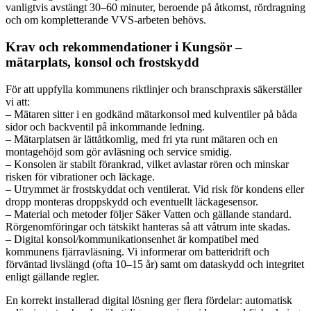
vanligtvis avstängt 30–60 minuter, beroende på åtkomst, rördragning
och om kompletterande VVS-arbeten behövs.
Krav och rekommendationer i Kungsör –
mätarplats, konsol och frostskydd
För att uppfylla kommunens riktlinjer och branschpraxis säkerställer
vi att:
– Mätaren sitter i en godkänd mätarkonsol med kulventiler på båda
sidor och backventil på inkommande ledning.
– Mätarplatsen är lättåtkomlig, med fri yta runt mätaren och en
montagehöjd som gör avläsning och service smidig.
– Konsolen är stabilt förankrad, vilket avlastar rören och minskar
risken för vibrationer och läckage.
– Utrymmet är frostskyddat och ventilerat. Vid risk för kondens eller
dropp monteras droppskydd och eventuellt läckagesensor.
– Material och metoder följer Säker Vatten och gällande standard.
Rörgenomföringar och tätskikt hanteras så att våtrum inte skadas.
– Digital konsol/kommunikationsenhet är kompatibel med
kommunens fjärravläsning. Vi informerar om batteridrift och
förväntad livslängd (ofta 10–15 år) samt om dataskydd och integritet
enligt gällande regler.
En korrekt installerad digital lösning ger flera fördelar: automatisk