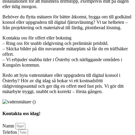
installationen för att minimera driftstopp, exempelvis mitt på dagen
eller tidig morgon.
Behöver du flytta mätaren för bättre åtkomst, bygga om till godkänd
konsol eller uppgradera till digital fjärravläsning? Vi tar helheten –
från projektering och materialval till färdig, plomberad lösning.
Kontakta oss för offert eller bokning
– Ring oss för snabb rådgivning och preliminär prisbild.
– Skicka bilder på din nuvarande mätarplats så får du en träffsäker
offert.
– Vi erbjuder snabba tider i Österby och närliggande områden i
Kungsörs kommun.
Redo att byta vattenmätare eller uppgradera till digital konsol i
Österby? Hör av dig idag så bokar vi ett kostnadsfritt
rådgivningssamtal och ger dig en offert med fast pris. Vi gör ditt
mätarbyte tryggt, snabbt och korrekt – första gången.
Kontakta oss idag!
Namn
Telefon