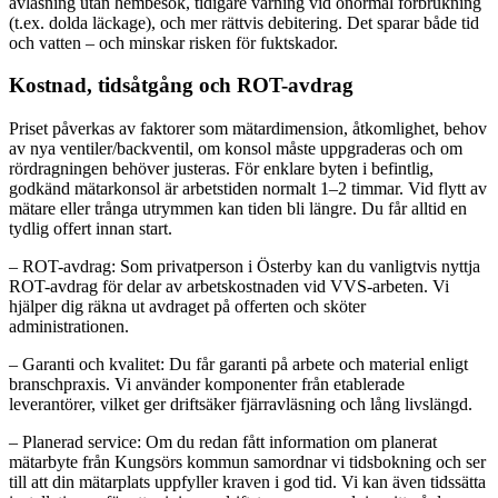
avläsning utan hembesök, tidigare varning vid onormal förbrukning
(t.ex. dolda läckage), och mer rättvis debitering. Det sparar både tid
och vatten – och minskar risken för fuktskador.
Kostnad, tidsåtgång och ROT-avdrag
Priset påverkas av faktorer som mätardimension, åtkomlighet, behov
av nya ventiler/backventil, om konsol måste uppgraderas och om
rördragningen behöver justeras. För enklare byten i befintlig,
godkänd mätarkonsol är arbetstiden normalt 1–2 timmar. Vid flytt av
mätare eller trånga utrymmen kan tiden bli längre. Du får alltid en
tydlig offert innan start.
– ROT-avdrag: Som privatperson i Österby kan du vanligtvis nyttja
ROT-avdrag för delar av arbetskostnaden vid VVS-arbeten. Vi
hjälper dig räkna ut avdraget på offerten och sköter
administrationen.
– Garanti och kvalitet: Du får garanti på arbete och material enligt
branschpraxis. Vi använder komponenter från etablerade
leverantörer, vilket ger driftsäker fjärravläsning och lång livslängd.
– Planerad service: Om du redan fått information om planerat
mätarbyte från Kungsörs kommun samordnar vi tidsbokning och ser
till att din mätarplats uppfyller kraven i god tid. Vi kan även tidssätta