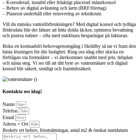
– Korroderad, instabil eller felaktigt placerad mätarkonsol
– Behov av digital avläsning och larm (BRF/företag)
– Planerat underhåll eller renovering av teknikrum
Vill du minska vattenförbrukningen? Med digital konsol och tydliga
flödesdata blir det lättare att hitta dolda läckor, optimera bevattning
och justera rutiner – ofta med märkbara besparingar på fakturan.
Boka en kostnadsfri behovsgenomgång i Sköldby så tar vi fram den
bästa lösningen för din fastighet. Ring oss idag eller skicka en
förfrågan via formuläret – vi återkommer snabbt med pris, tidsplan
och nästa steg. Vi ser till att ditt byte av vattenmätare och digital
konsol blir säkert, smidigt och framtidssäkert.
Kontakta oss idag!
Namn
Telefon
Email
Adress + Ort
Beskriv ert behov, förutsättningar, antal m2 & önskat startdatum