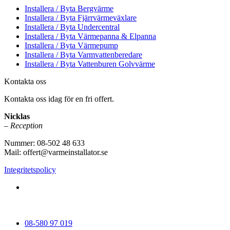
Installera / Byta Bergvärme
Installera / Byta Fjärrvärmeväxlare
Installera / Byta Undercentral
Installera / Byta Värmepanna & Elpanna
Installera / Byta Värmepump
Installera / Byta Varmvattenberedare
Installera / Byta Vattenburen Golvvärme
Kontakta oss
Kontakta oss idag för en fri offert.
Nicklas
– Reception
Nummer: 08-502 48 633
Mail: offert@varmeinstallator.se
Integritetspolicy
Vi utför Värmeinstallationer över hela Sverige: Stockholm -
Uppland - Roslagen - Dalarna - Västmanland - Sörmland -
Göteborg - Skåne - Östergötland - Örebro - Småland
08-580 97 019