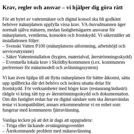
Krav, regler och ansvar – vi hjälper dig göra rätt
För att bytet av vattenmätare och digital konsol ska bli godkänt
behöver mätarplatsen uppfylla vissa krav. VA-huvudmannen äger
normalt själva mätaren, medan fastighetsägaren ansvarar för
mätarplatsen, ventilerna, konsolen och frostskydd. Vi säkerställer att
installationen följer:
– Svenskt Vatten P100 (mätarplatsens utformning, arbetshöjd och
serviceutrymme)
– Säker Vatteninstallation (hygien, materialval, återströmningsskydd)
– Eventuella lokala krav i Sköldby/kommunen (t.ex. kommunens
preferenser för mätarmodell och avläsningssystem)
Vi kan även hjälpa till att flytta mätarplatsen för bättre åtkomst, sätta
upp spillbricka där det behövs och isolera utsatta delar för
frostskydd. För verksamheter med högre krav (restaurang/industri)
rådgör vi kring rätt typ av återströmningsskydd och dokumentation.
Om din fastighet redan har en digital sändare som ska återanvändas
testar vi kompatibilitet; annars rekommenderar vi en enhet som
fungerar med kommunens fjärravläsning.
Vanliga tecken på att det är dags att uppgradera:
– Tröga eller läckande avstängningsventiler
– Återkommande problem med mätaravläsning