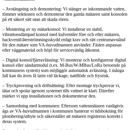
– Avstängning och demontering: Vi stänger av inkommande vatten,
tömmer sektionen och demonterar den gamla mätaren samt konsolen
på ett säkert sätt utan att skada rören.
– Montering av ny mätarkonsol: Vi installerar en stabil,
vibrationsdämpad konsol med kulventiler före och efter mätaren,
backventil/återströmningsskydd enligt krav och rätt centrumavstånd
för den mätare som VA-huvudmannen använder. Fästen anpassas
efter väggmaterial och höjd för servicevänlig åtkomst.
– Digital konsol/fjärravläsning: Vi monterar och konfigurerar digital
konsol eller sändarmodul (t.ex. M‑Bus/W-MBus/LoRa beroende på
kommunens system) som möjliggör automatisk avläsning. I många
fall kan du även få larm vid läckage, nattflöde och frysrisk.
– Tryckprovning och driftsättning: Efter montage tryckprovar vi,
tätar och spolar igenom systemet tills vattnet är klart. Därefter
märker vi upp installationen och dokumenterar den.
– Samordning med kommunen: Eftersom vattenmätaren vanligtvis
ägs av VA-huvudmannen i kommunen hanterar vi tidsbokning för
plombering/utbyte och säkerställer att mätaren registreras korrekt i
deras system.