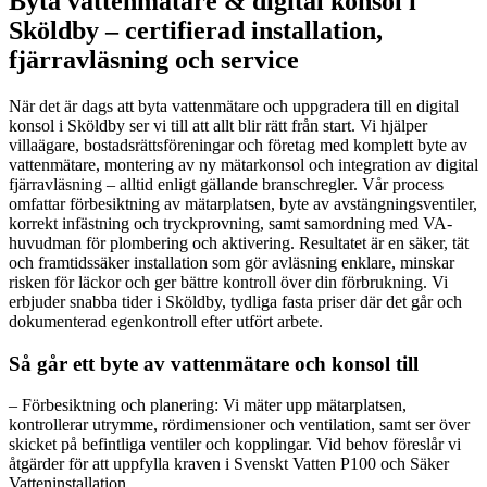
Byta vattenmätare & digital konsol i
Sköldby – certifierad installation,
fjärravläsning och service
När det är dags att byta vattenmätare och uppgradera till en digital
konsol i Sköldby ser vi till att allt blir rätt från start. Vi hjälper
villaägare, bostadsrättsföreningar och företag med komplett byte av
vattenmätare, montering av ny mätarkonsol och integration av digital
fjärravläsning – alltid enligt gällande branschregler. Vår process
omfattar förbesiktning av mätarplatsen, byte av avstängningsventiler,
korrekt infästning och tryckprovning, samt samordning med VA-
huvudman för plombering och aktivering. Resultatet är en säker, tät
och framtidssäker installation som gör avläsning enklare, minskar
risken för läckor och ger bättre kontroll över din förbrukning. Vi
erbjuder snabba tider i Sköldby, tydliga fasta priser där det går och
dokumenterad egenkontroll efter utfört arbete.
Så går ett byte av vattenmätare och konsol till
– Förbesiktning och planering: Vi mäter upp mätarplatsen,
kontrollerar utrymme, rördimensioner och ventilation, samt ser över
skicket på befintliga ventiler och kopplingar. Vid behov föreslår vi
åtgärder för att uppfylla kraven i Svenskt Vatten P100 och Säker
Vatteninstallation.