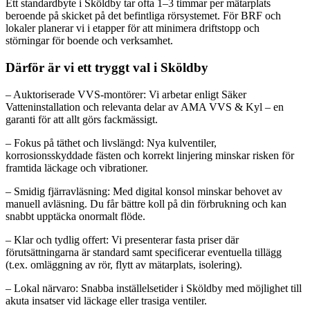
Ett standardbyte i Sköldby tar ofta 1–3 timmar per mätarplats
beroende på skicket på det befintliga rörsystemet. För BRF och
lokaler planerar vi i etapper för att minimera driftstopp och
störningar för boende och verksamhet.
Därför är vi ett tryggt val i Sköldby
– Auktoriserade VVS-montörer: Vi arbetar enligt Säker
Vatteninstallation och relevanta delar av AMA VVS & Kyl – en
garanti för att allt görs fackmässigt.
– Fokus på täthet och livslängd: Nya kulventiler,
korrosionsskyddade fästen och korrekt linjering minskar risken för
framtida läckage och vibrationer.
– Smidig fjärravläsning: Med digital konsol minskar behovet av
manuell avläsning. Du får bättre koll på din förbrukning och kan
snabbt upptäcka onormalt flöde.
– Klar och tydlig offert: Vi presenterar fasta priser där
förutsättningarna är standard samt specificerar eventuella tillägg
(t.ex. omläggning av rör, flytt av mätarplats, isolering).
– Lokal närvaro: Snabba inställelsetider i Sköldby med möjlighet till
akuta insatser vid läckage eller trasiga ventiler.