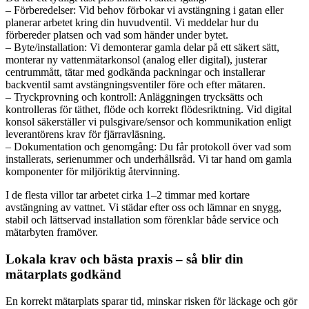
– Förberedelser: Vid behov förbokar vi avstängning i gatan eller
planerar arbetet kring din huvudventil. Vi meddelar hur du
förbereder platsen och vad som händer under bytet.
– Byte/installation: Vi demonterar gamla delar på ett säkert sätt,
monterar ny vattenmätarkonsol (analog eller digital), justerar
centrummått, tätar med godkända packningar och installerar
backventil samt avstängningsventiler före och efter mätaren.
– Tryckprovning och kontroll: Anläggningen trycksätts och
kontrolleras för täthet, flöde och korrekt flödesriktning. Vid digital
konsol säkerställer vi pulsgivare/sensor och kommunikation enligt
leverantörens krav för fjärravläsning.
– Dokumentation och genomgång: Du får protokoll över vad som
installerats, serienummer och underhållsråd. Vi tar hand om gamla
komponenter för miljöriktig återvinning.
I de flesta villor tar arbetet cirka 1–2 timmar med kortare
avstängning av vattnet. Vi städar efter oss och lämnar en snygg,
stabil och lättservad installation som förenklar både service och
mätarbyten framöver.
Lokala krav och bästa praxis – så blir din
mätarplats godkänd
En korrekt mätarplats sparar tid, minskar risken för läckage och gör