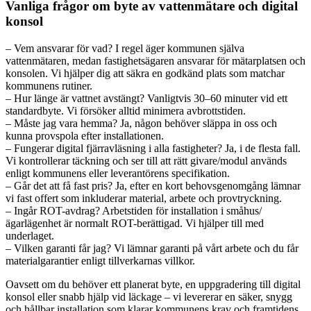
Vanliga frågor om byte av vattenmätare och digital
konsol
– Vem ansvarar för vad? I regel äger kommunen själva
vattenmätaren, medan fastighetsägaren ansvarar för mätarplatsen och
konsolen. Vi hjälper dig att säkra en godkänd plats som matchar
kommunens rutiner.
– Hur länge är vattnet avstängt? Vanligtvis 30–60 minuter vid ett
standardbyte. Vi försöker alltid minimera avbrottstiden.
– Måste jag vara hemma? Ja, någon behöver släppa in oss och
kunna provspola efter installationen.
– Fungerar digital fjärravläsning i alla fastigheter? Ja, i de flesta fall.
Vi kontrollerar täckning och ser till att rätt givare/modul används
enligt kommunens eller leverantörens specifikation.
– Går det att få fast pris? Ja, efter en kort behovsgenomgång lämnar
vi fast offert som inkluderar material, arbete och provtryckning.
– Ingår ROT-avdrag? Arbetstiden för installation i småhus/
ägarlägenhet är normalt ROT-berättigad. Vi hjälper till med
underlaget.
– Vilken garanti får jag? Vi lämnar garanti på vårt arbete och du får
materialgarantier enligt tillverkarnas villkor.
Oavsett om du behöver ett planerat byte, en uppgradering till digital
konsol eller snabb hjälp vid läckage – vi levererar en säker, snygg
och hållbar installation som klarar kommunens krav och framtidens