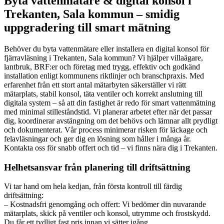
Byta vattenmätare & digital konsol i
Trekanten, Sala kommun – smidig
uppgradering till smart mätning
Behöver du byta vattenmätare eller installera en digital konsol för
fjärravläsning i Trekanten, Sala kommun? Vi hjälper villaägare,
lantbruk, BRF:er och företag med trygg, effektiv och godkänd
installation enligt kommunens riktlinjer och branschpraxis. Med
erfarenhet från ett stort antal mätarbyten säkerställer vi rätt
mätarplats, stabil konsol, täta ventiler och korrekt anslutning till
digitala system – så att din fastighet är redo för smart vattenmätning
med minimal stilleståndstid. Vi planerar arbetet efter när det passar
dig, koordinerar avstängning om det behövs och lämnar allt prydligt
och dokumenterat. Vår process minimerar risken för läckage och
felavläsningar och ger dig en lösning som håller i många år.
Kontakta oss för snabb offert och tid – vi finns nära dig i Trekanten.
Helhetsansvar från planering till driftsättning
Vi tar hand om hela kedjan, från första kontroll till färdig
driftsättning:
– Kostnadsfri genomgång och offert: Vi bedömer din nuvarande
mätarplats, skick på ventiler och konsol, utrymme och frostskydd.
Du får ett tydligt fast pris innan vi sätter igång.