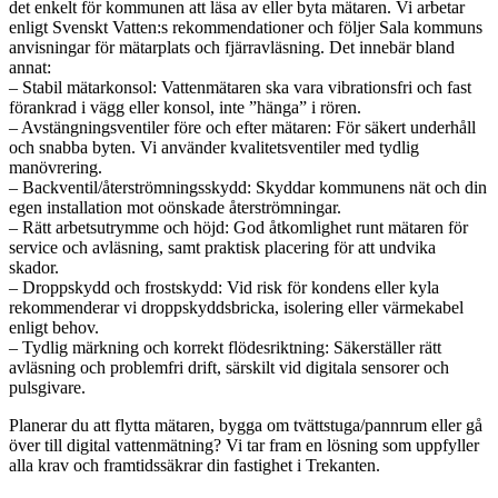
det enkelt för kommunen att läsa av eller byta mätaren. Vi arbetar
enligt Svenskt Vatten:s rekommendationer och följer Sala kommuns
anvisningar för mätarplats och fjärravläsning. Det innebär bland
annat:
– Stabil mätarkonsol: Vattenmätaren ska vara vibrationsfri och fast
förankrad i vägg eller konsol, inte ”hänga” i rören.
– Avstängningsventiler före och efter mätaren: För säkert underhåll
och snabba byten. Vi använder kvalitetsventiler med tydlig
manövrering.
– Backventil/återströmningsskydd: Skyddar kommunens nät och din
egen installation mot oönskade återströmningar.
– Rätt arbetsutrymme och höjd: God åtkomlighet runt mätaren för
service och avläsning, samt praktisk placering för att undvika
skador.
– Droppskydd och frostskydd: Vid risk för kondens eller kyla
rekommenderar vi droppskyddsbricka, isolering eller värmekabel
enligt behov.
– Tydlig märkning och korrekt flödesriktning: Säkerställer rätt
avläsning och problemfri drift, särskilt vid digitala sensorer och
pulsgivare.
Planerar du att flytta mätaren, bygga om tvättstuga/pannrum eller gå
över till digital vattenmätning? Vi tar fram en lösning som uppfyller
alla krav och framtidssäkrar din fastighet i Trekanten.