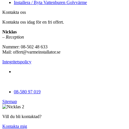
Installera / Byta Vattenburen Golvvärme
Kontakta oss
Kontakta oss idag för en fri offert.
Nicklas
– Reception
Nummer: 08-502 48 633
Mail: offert@varmeinstallator.se
Integritetspolicy
Vi utför Värmeinstallationer över hela Sverige: Stockholm -
Uppland - Roslagen - Dalarna - Västmanland - Sörmland -
Göteborg - Skåne - Östergötland - Örebro - Småland
08-580 97 019
Sitemap
Vill du bli kontaktad?
Kontakta mig