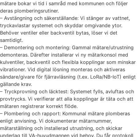
mätare bokar vi tid i samråd med kommunen och följer
deras plomberingsrutiner.
– Avstängning och säkerställande: Vi stänger av vattnet,
tryckavlastar systemet och skyddar omgivande ytor.
Behöver ventiler eller backventil bytas, löser vi det
samtidigt.
– Demontering och montering: Gammal mätare/utrustning
demonteras. Därefter installerar vi ny mätarkonsol med
kulventiler, backventil och flexibla kopplingar som minskar
vibrationer. Vid digital lösning monteras och aktiveras
sändare/givare för fjärravläsning (t.ex. LoRa/NB-IoT) enligt
gällande krav.
– Tryckprovning och läcktest: Systemet fylls, avluftas och
provtrycks. Vi verifierar att alla kopplingar är täta och att
mätaren registrerar korrekt flöde.
– Plombering och rapport: Kommunal mätare plomberas
enligt anvisning. Vi dokumenterar mätarnummer,
mätarställning och installerad utrustning, och skickar
underlag till VA-huvudmannen vid behov. Du får protokoll