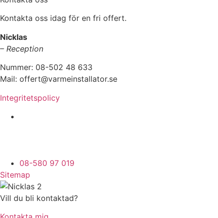
Kontakta oss idag för en fri offert.
Nicklas
– Reception
Nummer: 08-502 48 633
Mail: offert@varmeinstallator.se
Integritetspolicy
Vi utför Värmeinstallationer över hela Sverige:
Stockholm - Uppland - Roslagen - Dalarna -
Västmanland - Sörmland - Göteborg - Skåne -
Östergötland - Örebro - Småland
08-580 97 019
Sitemap
Vill du bli kontaktad?
Kontakta mig