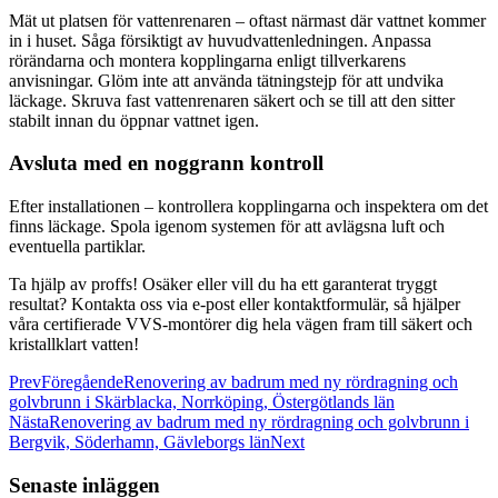
Mät ut platsen för vattenrenaren – oftast närmast där vattnet kommer
in i huset. Såga försiktigt av huvudvattenledningen. Anpassa
rörändarna och montera kopplingarna enligt tillverkarens
anvisningar. Glöm inte att använda tätningstejp för att undvika
läckage. Skruva fast vattenrenaren säkert och se till att den sitter
stabilt innan du öppnar vattnet igen.
Avsluta med en noggrann kontroll
Efter installationen – kontrollera kopplingarna och inspektera om det
finns läckage. Spola igenom systemen för att avlägsna luft och
eventuella partiklar.
Ta hjälp av proffs! Osäker eller vill du ha ett garanterat tryggt
resultat? Kontakta oss via e-post eller kontaktformulär, så hjälper
våra certifierade VVS-montörer dig hela vägen fram till säkert och
kristallklart vatten!
Prev
Föregående
Renovering av badrum med ny rördragning och
golvbrunn i Skärblacka, Norrköping, Östergötlands län
Nästa
Renovering av badrum med ny rördragning och golvbrunn i
Bergvik, Söderhamn, Gävleborgs län
Next
Senaste inläggen