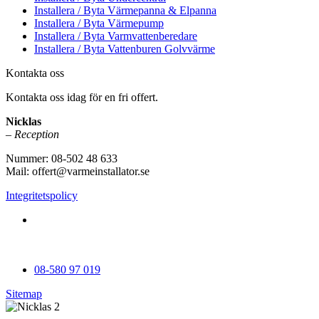
Installera / Byta Värmepanna & Elpanna
Installera / Byta Värmepump
Installera / Byta Varmvattenberedare
Installera / Byta Vattenburen Golvvärme
Kontakta oss
Kontakta oss idag för en fri offert.
Nicklas
– Reception
Nummer: 08-502 48 633
Mail: offert@varmeinstallator.se
Integritetspolicy
Vi utför Värmeinstallationer över hela Sverige: Stockholm -
Uppland - Roslagen - Dalarna - Västmanland - Sörmland -
Göteborg - Skåne - Östergötland - Örebro - Småland
08-580 97 019
Sitemap