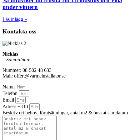
Så undviker du frusna rör i fritidshus och villa
under vintern
Läs inlägg »
Kontakta oss
Nicklas
–
Samordnare
Nummer: 08-502 48 633
Mail: offert@varmeinstallator.se
Namn
Telefon
Email
Adress + Ort
Beskriv ert behov, förutsättningar, antal m2 & önskat startdatum