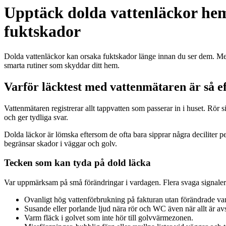
Upptäck dolda vattenläckor hem
fuktskador
Dolda vattenläckor kan orsaka fuktskador länge innan du ser dem. Med 
smarta rutiner som skyddar ditt hem.
Varför läcktest med vattenmätaren är så ef
Vattenmätaren registrerar allt tappvatten som passerar in i huset. Rör si
och ger tydliga svar.
Dolda läckor är lömska eftersom de ofta bara sipprar några deciliter p
begränsar skador i väggar och golv.
Tecken som kan tyda på dold läcka
Var uppmärksam på små förändringar i vardagen. Flera svaga signaler t
Ovanligt hög vattenförbrukning på fakturan utan förändrade va
Susande eller porlande ljud nära rör och WC även när allt är av
Varm fläck i golvet som inte hör till golvvärmezonen.