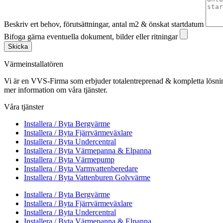
Beskriv ert behov, förutsättningar, antal m2 & önskat startdatum
Bifoga gärna eventuella dokument, bilder eller ritningar
Skicka
Värmeinstallatören
Vi är en VVS-Firma som erbjuder totalentreprenad & kompletta lösnin
mer information om våra tjänster.
Våra tjänster
Installera / Byta Bergvärme
Installera / Byta Fjärrvärmeväxlare
Installera / Byta Undercentral
Installera / Byta Värmepanna & Elpanna
Installera / Byta Värmepump
Installera / Byta Varmvattenberedare
Installera / Byta Vattenburen Golvvärme
Installera / Byta Bergvärme
Installera / Byta Fjärrvärmeväxlare
Installera / Byta Undercentral
Installera / Byta Värmepanna & Elpanna