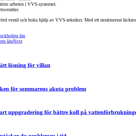
större arbeten i VVS-systemet.
sventiler.
rörd ventil och boka hjälp av VVS-tekniker. Med ett strukturerat läckte
ockholms län
lms län
Next
t lösning för villan
isken för sommarens akuta problem
mart uppgradering för bättre koll på vattenförbrukning
ptäcker du problemen i tid