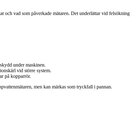
stat och vad som påverkade mätaren. Det underlättar vid felsökning
ppskydd under maskinen.
ionskärl vid större system.
ar på kopparrör.
tappvattenmätaren, men kan märkas som tryckfall i pannan.