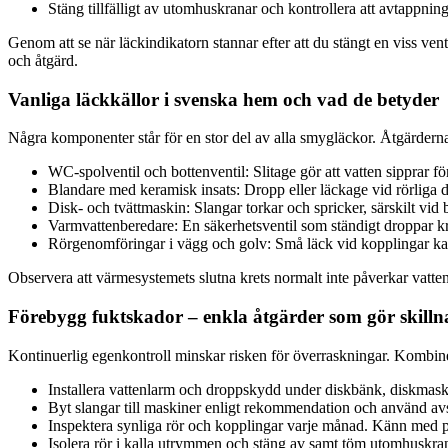
Stäng tillfälligt av utomhuskranar och kontrollera att avtappningen
Genom att se när läckindikatorn stannar efter att du stängt en viss v
och åtgärd.
Vanliga läckkällor i svenska hem och vad de betyder
Några komponenter står för en stor del av alla smygläckor. Åtgärderna va
WC-spolventil och bottenventil: Slitage gör att vatten sipprar för
Blandare med keramisk insats: Dropp eller läckage vid rörliga de
Disk- och tvättmaskin: Slangar torkar och spricker, särskilt v
Varmvattenberedare: En säkerhetsventil som ständigt droppar kraf
Rörgenomföringar i vägg och golv: Små läck vid kopplingar kan 
Observera att värmesystemets slutna krets normalt inte påverkar vatte
Förebygg fuktskador – enkla åtgärder som gör skilln
Kontinuerlig egenkontroll minskar risken för överraskningar. Kombiner
Installera vattenlarm och droppskydd under diskbänk, diskmask
Byt slangar till maskiner enligt rekommendation och använd av
Inspektera synliga rör och kopplingar varje månad. Känn med pa
Isolera rör i kalla utrymmen och stäng av samt töm utomhuskran