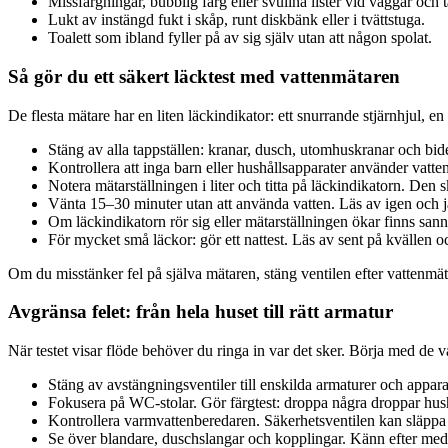
Missfärgningar, bubblig färg eller svullna lister vid väggar och t
Lukt av instängd fukt i skåp, runt diskbänk eller i tvättstuga.
Toalett som ibland fyller på av sig själv utan att någon spolat.
Så gör du ett säkert läcktest med vattenmätaren
De flesta mätare har en liten läckindikator: ett snurrande stjärnhjul, e
Stäng av alla tappställen: kranar, dusch, utomhuskranar och bi
Kontrollera att inga barn eller hushållsapparater använder vatten
Notera mätarställningen i liter och titta på läckindikatorn. Den ska
Vänta 15–30 minuter utan att använda vatten. Läs av igen och j
Om läckindikatorn rör sig eller mätarställningen ökar finns sanno
För mycket små läckor: gör ett nattest. Läs av sent på kvällen 
Om du misstänker fel på själva mätaren, stäng ventilen efter vattenmätar
Avgränsa felet: från hela huset till rätt armatur
När testet visar flöde behöver du ringa in var det sker. Börja med de 
Stäng av avstängningsventiler till enskilda armaturer och apparate
Fokusera på WC-stolar. Gör färgtest: droppa några droppar hushå
Kontrollera varmvattenberedaren. Säkerhetsventilen kan släppa 
Se över blandare, duschslangar och kopplingar. Känn efter med