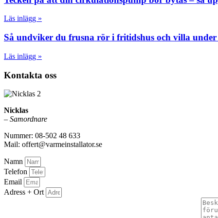
Läs inlägg »
Så undviker du frusna rör i fritidshus och villa under
Läs inlägg »
Kontakta oss
Nicklas
–
Samordnare
Nummer: 08-502 48 633
Mail: offert@varmeinstallator.se
Namn
Telefon
Email
Adress + Ort