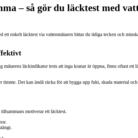
ma – så gör du läcktest med va
ett enkelt läcktest via vattenmätaren hittar du tidiga tecken och mins
fektivt
g mätarens läckindikator trots att inga kranar är öppna, finns oftast ett 
er timme. Det kan ändå räcka för att bygga upp fukt, skada material och
illsammans motiverar ett läcktest.
nor.
stängt.