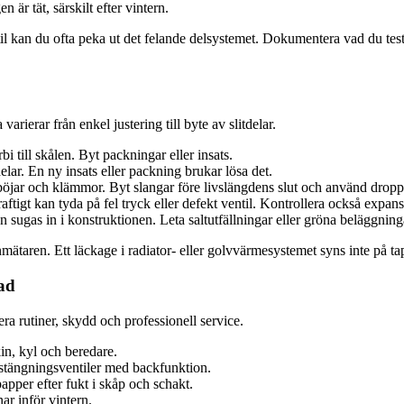
 är tät, särskilt efter vintern.
entil kan du ofta peka ut det felande delsystemet. Dokumentera vad du te
rierar från enkel justering till byte av slitdelar.
bi till skålen. Byt packningar eller insats.
lar. En ny insats eller packning brukar lösa det.
id böjar och klämmor. Byt slangar före livslängdens slut och använd dro
tigt kan tyda på fel tryck eller defekt ventil. Kontrollera också expans
sugas in i konstruktionen. Leta saltutfällningar eller gröna beläggning
nmätaren. Ett läckage i radiator- eller golvvärmesystemet syns inte på 
ad
a rutiner, skydd och professionell service.
in, kyl och beredare.
stängningsventiler med backfunktion.
pper efter fukt i skåp och schakt.
ar inför vintern.