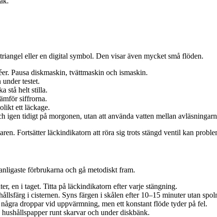
ak.
n triangel eller en digital symbol. Den visar även mycket små flöden.
déer. Pausa diskmaskin, tvättmaskin och ismaskin.
 under testet.
 stå helt stilla.
ämför siffrorna.
likt ett läckage.
och igen tidigt på morgonen, utan att använda vatten mellan avläsningarn
en. Fortsätter läckindikatorn att röra sig trots stängd ventil kan problem
vanligaste förbrukarna och gå metodiskt fram.
r, en i taget. Titta på läckindikatorn efter varje stängning.
llsfärg i cisternen. Syns färgen i skålen efter 10–15 minuter utan spoln
några droppar vid uppvärmning, men ett konstant flöde tyder på fel.
 hushållspapper runt skarvar och under diskbänk.