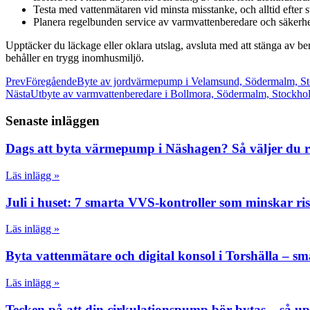
Testa med vattenmätaren vid minsta misstanke, och alltid efter 
Planera regelbunden service av varmvattenberedare och säkerhet
Upptäcker du läckage eller oklara utslag, avsluta med att stänga av be
behåller en trygg inomhusmiljö.
Prev
Föregående
Byte av jordvärmepump i Velamsund, Södermalm, St
Nästa
Utbyte av varmvattenberedare i Bollmora, Södermalm, Stockho
Senaste inläggen
Dags att byta värmepump i Näshagen? Så väljer du rät
Läs inlägg »
Juli i huset: 7 smarta VVS-kontroller som minskar r
Läs inlägg »
Byta vattenmätare och digital konsol i Torshälla – s
Läs inlägg »
Tecken på att din cirkulationspump bör bytas – så up